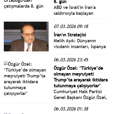
8. gün
ABD ve İsrail'in İran'a
saldırısıyla başlayan
Ortadoğu'daki çatışmalar
sekizinci gününe girdi.
07.03.2026 09:18
İran'ın Stratejisi
Melih Aşık: Dünyanın
vicdanlı insanları, İspanya
Başbakanı Pedro
Sanchez’in ABD ve İsrail’e
06.03.2026 23:45
yönelik protestosunu
Özgür Özel: ‘Türkiye’de
alkışlıyor.
olmayan meşruiyeti
Trump’ta arayarak iktidara
tutunmaya çalışıyorlar’
Cumhuriyet Halk Partisi
Genel Başkanı Özgür Özel,
Bolu’da gerçekleştirilen
06.03.2026 01:38
Millet İradesine Sahip