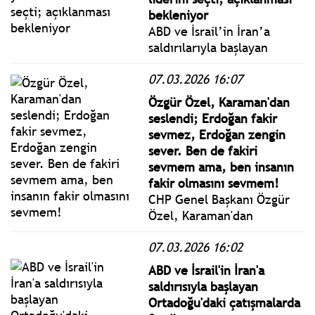
bekleniyor
ABD ve İsrail’in İran’a
saldırılarıyla başlayan
çatışmalar 9. gününe
07.03.2026 16:07
şiddetlenerek devem
ediyor. Her gün ölü ve
Özgür Özel, Karaman'dan
yaralı sayısı artıyor.
seslendi; Erdoğan fakir
sevmez, Erdoğan zengin
sever. Ben de fakiri
sevmem ama, ben insanın
fakir olmasını sevmem!
CHP Genel Başkanı Özgür
Özel, Karaman'dan
seslendi. Özel: İBB
07.03.2026 16:02
duruşma 9 Mart’ta Silivri'de
başlıyor. İlk gün yoklama ile
ABD ve İsrail'in İran'a
geçer; 10 Mart’ta Canlı
saldırısıyla başlayan
Yayın İçin Kanun Teklifi
Ortadoğu'daki çatışmalarda
Vereceğiz