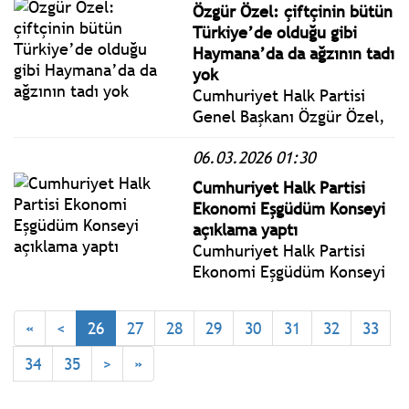
Çıkıyor Mitingine katıldı.
Özgür Özel: çiftçinin bütün
Tutuklu Bolu Belediye
Türkiye’de olduğu gibi
Başkanı Tanju Özcan’ın
Haymana’da da ağzının tadı
annesi ve babasıyla birlikte
yok
vatandaşların karşısına çıktı
Cumhuriyet Halk Partisi
Genel Başkanı Özgür Özel,
Haymana Belediyesi
06.03.2026 01:30
Çiftçiler Buluşması İftar
Programı’na katıldı.
Cumhuriyet Halk Partisi
Ekonomi Eşgüdüm Konseyi
açıklama yaptı
Cumhuriyet Halk Partisi
Ekonomi Eşgüdüm Konseyi
(EEK), ikinci toplantısını 5
Mart 2026 tarihinde
«
<
26
27
28
29
30
31
32
33
gerçekleştirdi.
34
35
>
»