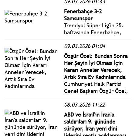
09.03.2026 01:43
9,21'de 5,1 büyüklüğünde
deprem meydana geldi.
Fenerbahçe 3-2
Samsunspor
Trendyol Süper Lig'in 25.
haftasında Fenerbahçe,
sahasında Samsunspor'u 3-2
09.03.2026 01:04
yendi.
Özgür Özel: Bundan Sonra
Her Şeyin İyi Olması İçin
Kararı Anneler Verecek,
Artık Sıra Ev Kadınlarında
Cumhuriyet Halk Partisi
Genel Başkanı Özgür Özel,
Eskişehir Tepebaşı’nda
08.03.2026 11:22
düzenlenen İftar
Programı’na katıldı.
ABD ve İsrail'in İran'a
saldırıları 9. gününde
sürüyor, İran yeni dini
liderini seçti; açıklanması