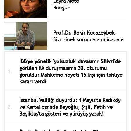
Layra Mete
Bungun
Prof.Dr. Bekir Kocazeybek
Sivrisinek sorunuyla mücadele
İBB'ye yönelik 'yolsuzluk' davasının Silivri'de
görülen ilk duruşmasının 30. oturumu
görüldü: Mahkeme heyeti 15 kişi için tahliye
kararı verdi
İstanbul Valiliği duyurdu: 1 Mayıs'ta Kadıköy
ve Kartal dışında Beyoğlu, Şişli, Fatih ve
Beşiktaş'ta gösteri ve yürüyüş yasak!