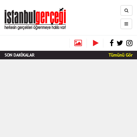
SON DAKİKALAR
Tümünü Gör