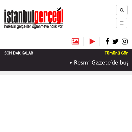
SON DAKİKALAR
Tümünü Gör
•
Resmi Gazete'de bugün