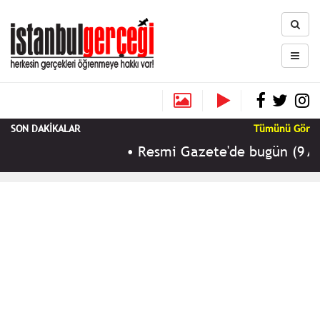
SON DAKİKALAR
Tümünü Gör
•
Resmi Gazete'de bugün (9 Ağu