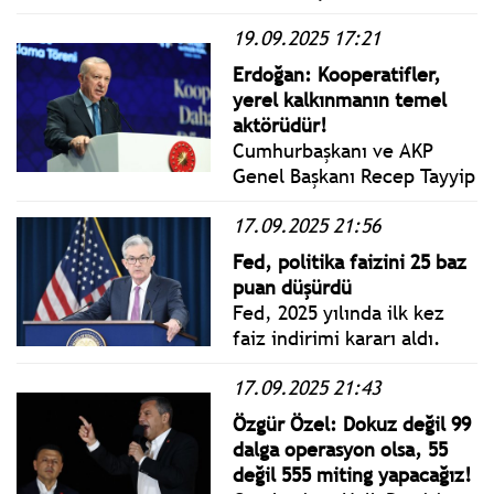
kongrenin sonucu ne olursa
19.09.2025 17:21
olsun düşmanlığı ve
karşıtlığı değil, kardeşliği
Erdoğan: Kooperatifler,
ve birlikteliği büyütmek
yerel kalkınmanın temel
zorundadır. Bizler farklı
aktörüdür!
düşünebiliriz ama aynı
Cumhurbaşkanı ve AKP
renklere, aynı armaya
Genel Başkanı Recep Tayyip
tutkuyla bağlıyız.
Erdoğan, Ticaret
17.09.2025 21:56
Bakanlığınca İstanbul Haliç
Kongre Merkezi’nde
Fed, politika faizini 25 baz
düzenlenen 2025-2029
puan düşürdü
Türkiye Kooperatifçilik
Fed, 2025 yılında ilk kez
Stratejisi ve Eylem Planı
faiz indirimi kararı aldı.
Tanıtım Töreni’ne katıldı.
17.09.2025 21:43
Özgür Özel: Dokuz değil 99
dalga operasyon olsa, 55
değil 555 miting yapacağız!