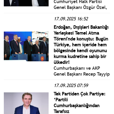
Cumhuriyet Halk Partisi
Genel Başkanı Özgür Özel,
İstanbul Bahçelievler’de
17.09.2025 16:52
partisinin gerçekleştirdiği
Millet İradesine Sahip
Erdoğan, Dışişleri Bakanlığı
Çıkıyor Mitingi’ne katıldı ve
Yerleşkesi Temel Atma
konuştu.
Töreni'nde konuştu: Bugün
Türkiye, hem içeride hem
bölgesinde kendi oyununu
kurma kudretine sahip bir
ülkedir!
Cumhurbaşkanı ve AKP
Genel Başkanı Recep Tayyip
Erdoğan, Dışişleri Bakanlığı
17.09.2025 07:59
Yerleşkesi Temel Atma
Töreni'ne katılarak bir
Tek Partiden Çok Partiye:
konuşma yaptı.
‘Partili
Cumhurbaşkanlığından
Tarafsız