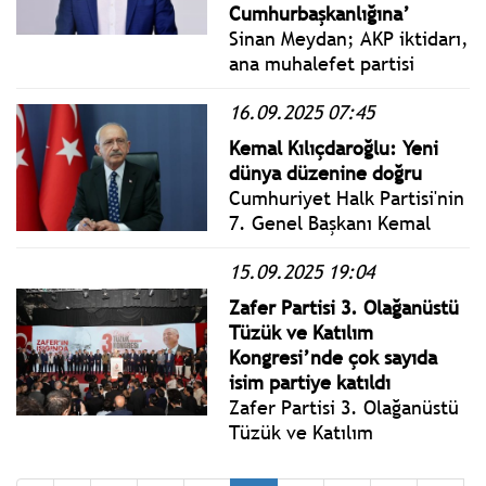
Cumhurbaşkanlığına’
Sinan Meydan; AKP iktidarı,
ana muhalefet partisi
CHP’yi etkisiz hale
16.09.2025 07:45
getirmeye çalışıyor. Oysa
Türkiye Cumhuriyeti, tek
Kemal Kılıçdaroğlu: Yeni
partiden çok partiye,
dünya düzenine doğru
partili
Cumhuriyet Halk Partisi'nin
cumhurbaşkanlığından
7. Genel Başkanı Kemal
tarafsız
Kılıçdaroğlu, T24'e yazdı:
cumhurbaşkanlığına
15.09.2025 19:04
Bildiğimiz dünya düzeni
geçerek
çöküyor mu?
Zafer Partisi 3. Olağanüstü
demokratikleşmişti.
Tüzük ve Katılım
Kongresi’nde çok sayıda
isim partiye katıldı
Zafer Partisi 3. Olağanüstü
Tüzük ve Katılım
Kongresi'nde, Zafer
Partisine çok sayıda