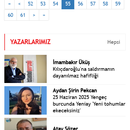
«
<
52
53
54
55
56
57
58
59
siyasetçi, bilim insanı, iş
dünyasından katılım oldu.
60
61
>
»
YAZARLARIMIZ
Hepsi
İmambakır Üküş
Kılıçdaroğlu'na saldırmanın
dayanılmaz hafifliği
Aydan Şirin Pekcan
25 Haziran 2025 Yengeç
burcunda Yeniay 'Yeni tohumlar
ekeceksiniz'
Atay Sözer