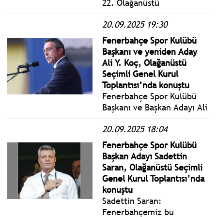
22. Olağanüstü
Kurultayında 917 oy
20.09.2025 19:30
kullanıldı. CHP Genel
Başkanı Özgür Özel, 835
Fenerbahçe Spor Kulübü
geçerli oyun tamamını
Başkanı ve yeniden Aday
alarak yeniden Genel
Ali Y. Koç, Olağanüstü
Başkan seçildi.
Seçimli Genel Kurul
Toplantısı’nda konuştu
Fenerbahçe Spor Kulübü
Başkanı ve Başkan Adayı Ali
Y. Koç, Fenerbahçe Spor
20.09.2025 18:04
Kulübü Olağanüstü Seçimli
Genel Kurul Toplantısı’nın
Fenerbahçe Spor Kulübü
ilk gününde konuştu.
Başkan Adayı Sadettin
Saran, Olağanüstü Seçimli
Genel Kurul Toplantısı’nda
konuştu
Sadettin Saran:
Fenerbahçemiz bu