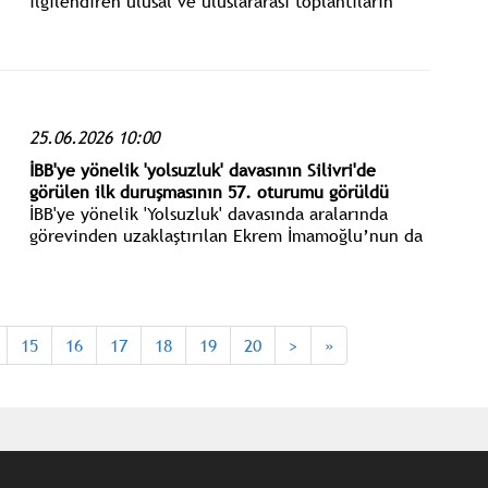
ilgilendiren ulusal ve uluslararası toplantıların
izlenmesi, gazetecilerin mesleki görevi olduğu
kadar toplumun haber alma hakkının da bir
gereğidir.
25.06.2026 10:00
İBB'ye yönelik 'yolsuzluk' davasının Silivri'de
görülen ilk duruşmasının 57. oturumu görüldü
İBB'ye yönelik 'Yolsuzluk' davasında aralarında
görevinden uzaklaştırılan Ekrem İmamoğlu’nun da
bulunduğu 59 kişinin tutuklu yargılandığı 414
sanıklı İBB Davası’nın 57. oturumunda sanıklar
hakim karşısında ifade veriyor.
15
16
17
18
19
20
>
»