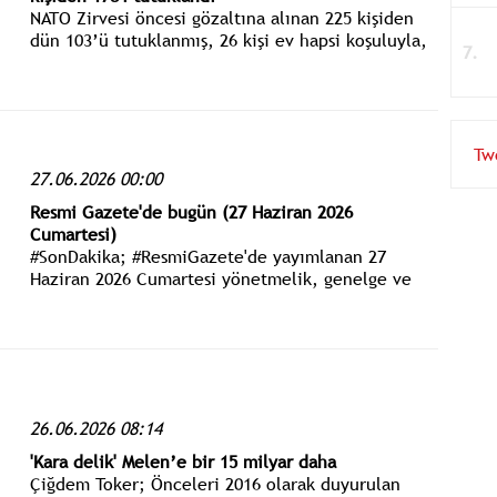
NATO Zirvesi öncesi gözaltına alınan 225 kişiden
dün 103’ü tutuklanmış, 26 kişi ev hapsi koşuluyla,
6 kişi ise savcılık sorgusunun ardından serbest
bırakılmıştı.
Tw
27.06.2026 00:00
Resmi Gazete'de bugün (27 Haziran 2026
Cumartesi)
#SonDakika; #ResmiGazete'de yayımlanan 27
Haziran 2026 Cumartesi yönetmelik, genelge ve
tebliğler www.istanbulgercegi.com'dan takip
edebilirsiniz.
26.06.2026 08:14
'Kara delik' Melen’e bir 15 milyar daha
Çiğdem Toker; Önceleri 2016 olarak duyurulan