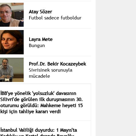
Atay Sözer
Futbol sadece futboldur
Layra Mete
Bungun
Prof.Dr. Bekir Kocazeybek
Sivrisinek sorunuyla
mücadele
İBB'ye yönelik 'yolsuzluk' davasının
Silivri'de görülen ilk duruşmasının 30.
oturumu görüldü: Mahkeme heyeti 15
kişi için tahliye kararı verdi
İstanbul Valiliği duyurdu: 1 Mayıs'ta
Kadıköy ve Kartal dışında Beyoğlu,