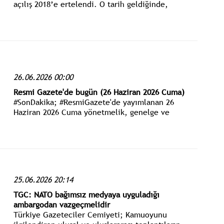
açılış 2018’e ertelendi. O tarih geldiğinde,
gövdede çatlak bulunduğuna dair yazıma DSİ’den
“Kesinlikle çatlak yok” diye açıklama geldi.
26.06.2026 00:00
Resmi Gazete'de bugün (26 Haziran 2026 Cuma)
#SonDakika; #ResmiGazete'de yayımlanan 26
Haziran 2026 Cuma yönetmelik, genelge ve
tebliğler www.istanbulgercegi.com'dan takip
edebilirsiniz.
25.06.2026 20:14
TGC: NATO bağımsız medyaya uyguladığı
ambargodan vazgeçmelidir
Türkiye Gazeteciler Cemiyeti; Kamuoyunu