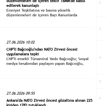
düzenlemeleri de içeren teklif TBMM'de kabul
edilerek kanunlaştı
Emniyet Teşkilatına ve basına yönelik
düzenlemeleri de içeren Bazı Kanunlarda
Değişiklik Yapılmasına Dair Kanun Teklifi, TBMM
Genel Kurulunda kabul edilerek yasalaştı.
27.06.2026 10:02
CHP'li Bağcıoğlu'ndan NATO Zirvesi öncesi
uygulamalara tepki
CHP'li emekli Tümamiral Yankı Bağcıoğlu; Sosyal
medya hesabından paylaşım yapan Bağcıoğlu,
NATO’nun kuruluş ilkelerine dikkat çekerek, zirve
öncesinde yaşananların düşündürücü olduğunu
belirtti.
27.06.2026 09:55
Ankara'da NATO Zirvesi öncesi gözaltına alınan 225
kişiden 178'i tutuklandı