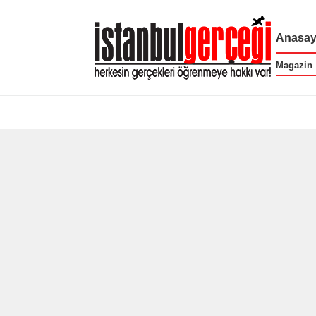
Anasay
Magazin