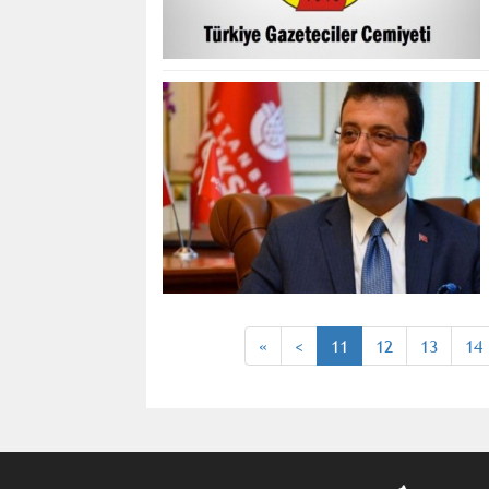
«
<
11
12
13
14