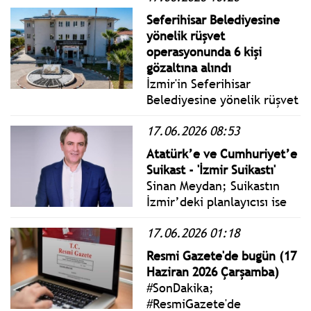
Seferihisar Belediyesine
yönelik rüşvet
operasyonunda 6 kişi
gözaltına alındı
İzmir'in Seferihisar
Belediyesine yönelik rüşvet
soruşturmasında,
17.06.2026 08:53
aralarında Seferihisar
Belediye Başkan Yardımcısı
Atatürk’e ve Cumhuriyet’e
İ.G.P'nin de olduğu 6
Suikast - 'İzmir Suikastı'
şüpheli gözaltına alındı.
Sinan Meydan; Suikastın
Veli Ağbaba'nın danışmanı
İzmir’deki planlayıcısı ise
Özlem Akyılmaz gözaltına
Sarı Efe Edip adlı eski
alındı.
17.06.2026 01:18
jandarma yüzbaşısı ile
Manisa Milletvekili Abidin
Resmi Gazete'de bugün (17
Bey’di.
Haziran 2026 Çarşamba)
#SonDakika;
#ResmiGazete'de