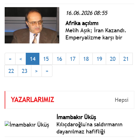
yayımlanan 17 Haziran 2026
Çarşamba yönetmelik,
16.06.2026 08:55
genelge ve tebliğler
Afrika açılımı
www.istanbulgercegi.com'da
Melih Aşık; İran Kazandı.
takip edebilirsiniz.
Emperyalizme karşı bir
onur savaşı verdiler.
Korkmadılar, kaçmadılar,
direndiler. Hep birlikte
«
<
14
15
16
17
18
19
20
21
kazandılar. Bağımsızlık için
22
23
>
»
savaşmakta kararlı,
vatansever bir halkı silahla
yenemezsiniz.
YAZARLARIMIZ
Hepsi
İmambakır Üküş
Kılıçdaroğlu'na saldırmanın
dayanılmaz hafifliği