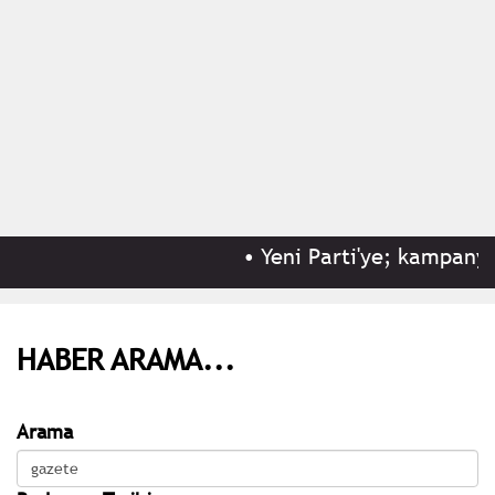
•
Yeni Parti'ye; kampanyas
HABER ARAMA...
Arama