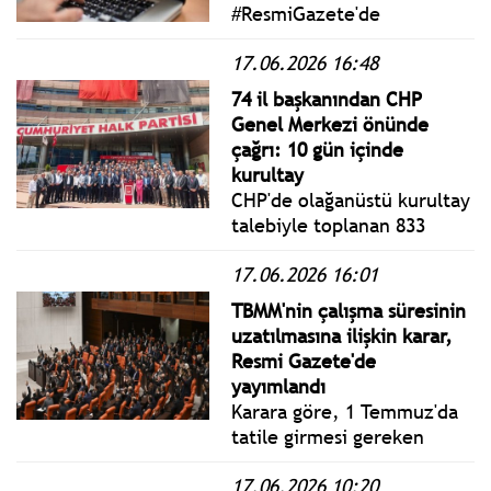
#ResmiGazete'de
yayımlanan 18 Haziran 2026
17.06.2026 16:48
Perşembe yönetmelik,
genelge ve tebliğler
74 il başkanından CHP
www.istanbulgercegi.com'da
Genel Merkezi önünde
takip edebilirsiniz.
çağrı: 10 gün içinde
kurultay
CHP'de olağanüstü kurultay
talebiyle toplanan 833
delegenin imzası, CHP
17.06.2026 16:01
Genel Merkezi'ne teslim
edildi.
TBMM'nin çalışma süresinin
uzatılmasına ilişkin karar,
Resmi Gazete'de
yayımlandı
Karara göre, 1 Temmuz'da
tatile girmesi gereken
TBMM, çalışmalarına devam
17.06.2026 10:20
edecek.