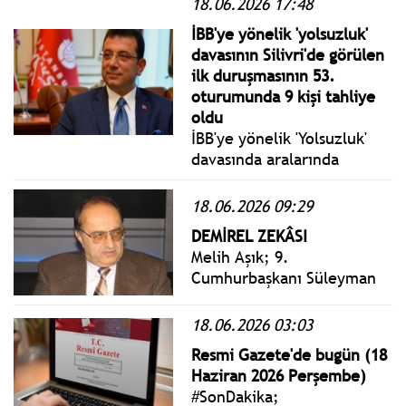
18.06.2026 17:48
Cuma yönetmelik, genelge
ve tebliğler
İBB'ye yönelik 'yolsuzluk'
www.istanbulgercegi.com'da
davasının Silivri'de görülen
takip edebilirsiniz.
ilk duruşmasının 53.
oturumunda 9 kişi tahliye
oldu
İBB'ye yönelik 'Yolsuzluk'
davasında aralarında
görevinden uzaklaştırılan
Ekrem İmamoğlu’nun da
18.06.2026 09:29
bulunduğu 68 kişinin
DEMİREL ZEKÂSI
tutuklu yargılandığı 414
Melih Aşık; 9.
sanıklı İBB Davası’nın 53.
Cumhurbaşkanı Süleyman
gününde sanıklar hakim
Demirel vefatının 11.
karşısına çıktı.
yılında kabri başında anıldı.
18.06.2026 03:03
Hiçbir parti başkanının
Resmi Gazete'de bugün (18
hakkında anma mesajı
Haziran 2026 Perşembe)
yazmaması dikkatimizi
#SonDakika;
çekti.