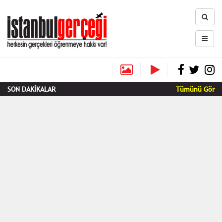
SON DAKİKALAR
Tümünü Gör