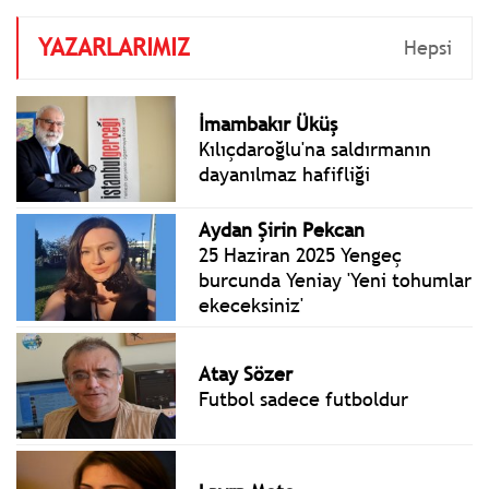
Pokerci geri adım attı.
YAZARLARIMIZ
Hepsi
İmambakır Üküş
Kılıçdaroğlu'na saldırmanın
dayanılmaz hafifliği
Aydan Şirin Pekcan
25 Haziran 2025 Yengeç
burcunda Yeniay 'Yeni tohumlar
ekeceksiniz'
Atay Sözer
Futbol sadece futboldur