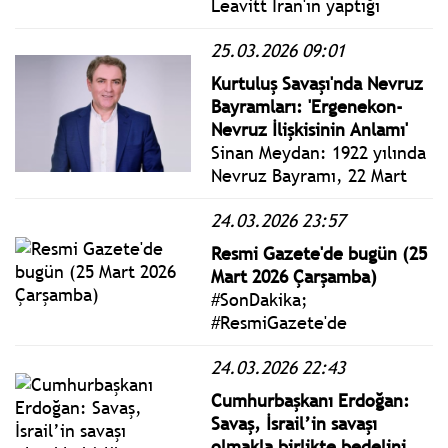
Leavitt İran'ın yaptığı
açıklamaların aksine
25.03.2026 09:01
görüşmelerin devam
ettiğini ve verimli geçtiğini
Kurtuluş Savaşı'nda Nevruz
söyledi.
Bayramları: 'Ergenekon-
Nevruz İlişkisinin Anlamı'
Sinan Meydan: 1922 yılında
Nevruz Bayramı, 22 Mart
Çarşamba günü, TBMM
24.03.2026 23:57
önünde ve Taşhan
Meydanı’nda resmi
Resmi Gazete'de bugün (25
törenlerle kutlanmıştı.
Mart 2026 Çarşamba)
#SonDakika;
#ResmiGazete'de
yayımlanan 25 Mart 2026
24.03.2026 22:43
Çarşamba yönetmelik,
genelge ve tebliğler
Cumhurbaşkanı Erdoğan:
www.istanbulgercegi.com'da
Savaş, İsrail’in savaşı
takip edebilirsiniz.
olmakla birlikte bedelini