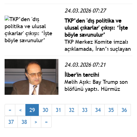
yetkiliyle görüştüğünü
24.03.2026 07:27
söyledi. İranlı üst düzey
yetkili, yorumları piyasaları
TKP’den 'dış politika ve
hedef alan sahte haber
ulusal çıkarlar' çıkışı: ‘İşte
olarak nitelendirdi.
böyle savunulur’
TKP Merkez Komite imzalı
açıklamada, İran’ı suçlayan
bildirilerin imzalanmasının
asıl sorumlusunun dış
24.03.2026 07:21
politikanın çıkarları
İlber'in tercihi
doğrultusunda belirlendiği
Melih Aşık: Bay Trump son
büyük holdingler olduğu
blöfünü yaptı. Hürmüz
kaydedildi.
açılmazsa 48 saat içinde
İran’ın enerji santrallarını
bombalayacaktı. İran aynen
«
<
29
30
31
32
33
34
35
36
karşılık vereceğini,
37
38
>
»
Körfez’in dijital altyapısını
vuracağını söyleyince