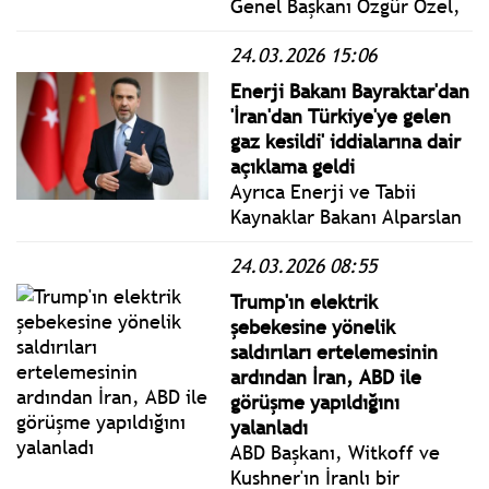
Genel Başkanı Özgür Özel,
"Tarım için kullanılmış
24.03.2026 15:06
bütün kredilerin faizlerinin
silinmesi, ana paraların
Enerji Bakanı Bayraktar'dan
yapılandırılmasını bir kez
'İran'dan Türkiye'ye gelen
daha öneriyoruz." dedi.
gaz kesildi' iddialarına dair
açıklama geldi
Ayrıca Enerji ve Tabii
Kaynaklar Bakanı Alparslan
Bayraktar, ABD merkezli
24.03.2026 08:55
Bloomberg'ün İran’dan
Türkiye’ye gaz kesildiği
Trump'ın elektrik
yönündeki haberi üzerine
şebekesine yönelik
açıklama yaptı.
saldırıları ertelemesinin
ardından İran, ABD ile
görüşme yapıldığını
yalanladı
ABD Başkanı, Witkoff ve
Kushner'ın İranlı bir