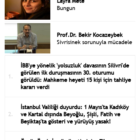
Layra Mete
Bungun
Prof.Dr. Bekir Kocazeybek
Sivrisinek sorunuyla mücadele
İBB'ye yönelik 'yolsuzluk' davasının Silivri'de
görülen ilk duruşmasının 30. oturumu
görüldü: Mahkeme heyeti 15 kişi için tahliye
kararı verdi
İstanbul Valiliği duyurdu: 1 Mayıs'ta Kadıköy
ve Kartal dışında Beyoğlu, Şişli, Fatih ve
Beşiktaş'ta gösteri ve yürüyüş yasak!