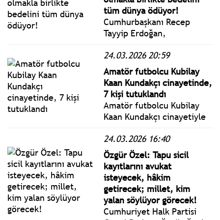
tüm dünya ödüyor!
Cumhurbaşkanı Recep
Tayyip Erdoğan,
Cumhurbaşkanlığı
24.03.2026 20:59
Külliyesinde
gerçekleştirilen
Amatör futbolcu Kubilay
Cumhurbaşkanlığı Kabinesi
Kaan Kundakçı cinayetinde,
Toplantısı’nın ardından
7 kişi tutuklandı
basın açıklaması yaptı.
Amatör futbolcu Kubilay
Kaan Kundakçı cinayetiyle
ilgili aralarında Aleyna
24.03.2026 16:40
Kalaycıoğlu, Alaattin
Kadayıfçıoğlu ve İzzet
Özgür Özel: Tapu sicil
Yıldızhan'ın da bulunduğu
kayıtlarını avukat
yedi zanlı tutuklandı.
isteyecek, hâkim
getirecek; millet, kim
yalan söylüyor görecek!
Cumhuriyet Halk Partisi