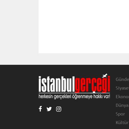
Günd
Siyase
Ekono
Dünya
Spor
Kültür