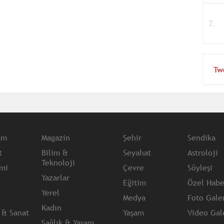
Tw
em
Magazin
Şehir
Sendika
t
Bilim &
Seyahat
Astroloji
Teknoloji
mi
Çevre
Söyleşi
Yazarlar
Eğitim
Özel Habe
Yerel
Medya
Foto Galer
Kadın
 & Sanat
Yaşam
Video Gale
Sağlık & Yaşam