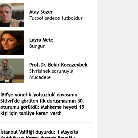
Atay Sözer
Futbol sadece futboldur
Layra Mete
Bungun
Prof.Dr. Bekir Kocazeybek
Sivrisinek sorunuyla
mücadele
İBB'ye yönelik 'yolsuzluk' davasının
Silivri'de görülen ilk duruşmasının 30.
oturumu görüldü: Mahkeme heyeti 15
kişi için tahliye kararı verdi
İstanbul Valiliği duyurdu: 1 Mayıs'ta
Kadıköy ve Kartal dışında Beyoğlu,