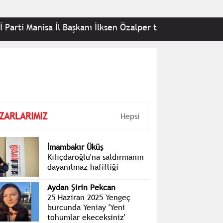
ti Manisa İl Başkanı İlksen Özalper tutuklandı
•
Bil
ZARLARIMIZ
Hepsi
İmambakır Üküş
Kılıçdaroğlu'na saldırmanın
dayanılmaz hafifliği
Aydan Şirin Pekcan
25 Haziran 2025 Yengeç
burcunda Yeniay 'Yeni
tohumlar ekeceksiniz'