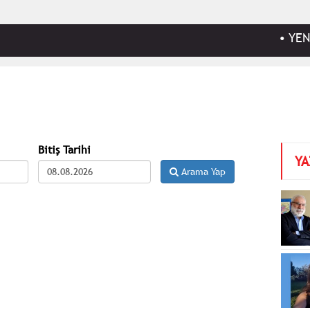
•
YENİ Par
Bitiş Tarihi
YA
Arama Yap