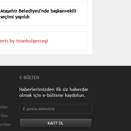
Ataşehir Belediyesi'nde başkanvekili
seçimi yapıldı
eets by istanbulgercegi
E-BÜLTEN
Haberlerimizden ilk siz haberdar
olmak için e-bültene kaydolun.
rler
iler
riler