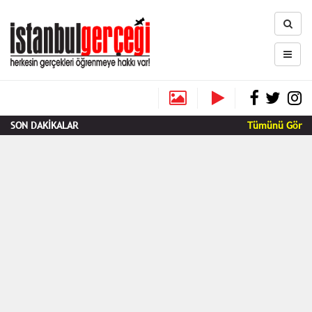
SON DAKİKALAR
Tümünü Gör