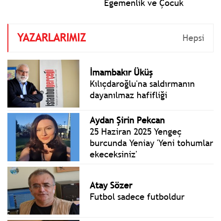
Egemenlik ve Çocuk
Bayramı aynı zamanda
TBMM'nin kuruluşunun 106.
YAZARLARIMIZ
yılı. Bugün Türkiye Büyük
Hepsi
Millet Meclisi 106 yıl önce
23 Nisan 1920'de kuruldu.
Cumhuriyetimizin
İmambakır Üküş
temelleri o gün atıldı.
Kılıçdaroğlu'na saldırmanın
dayanılmaz hafifliği
Aydan Şirin Pekcan
25 Haziran 2025 Yengeç
burcunda Yeniay 'Yeni tohumlar
ekeceksiniz'
Atay Sözer
Futbol sadece futboldur