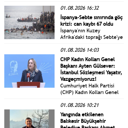
seçilen Tuzla Belediye
01.08.2026 16:32
Başkanı Eren Ali Bingöl,
Çekmeköy Belediye Başkanı
İspanya-Sebte sınırında göç
Orhan Çerkez ve Şile
krizi: can kaybı 67 oldu
Belediye Başkanvekili Sacit
İspanya'nın Kuzey
Terzi AKP'ye katıldı.
Afrika'daki toprağı Sebte'ye
yönelik kitlesel düzensiz
01.08.2026 14:03
göç girişiminin ardından
yaklaşık 69 bin 500 kişinin
CHP Kadın Kolları Genel
Fas'a geri döndüğü
Başkanı Ayten Gülsever:
açıklandı.
İstanbul Sözleşmesi Yaşatır,
Vazgeçmiyoruz!
Cumhuriyet Halk Partisi
(CHP) Kadın Kolları Genel
Başkanı Ayten Gülsever,
01.08.2026 10:21
İstanbul Sözleşmesi’nin
yürürlüğe girişinin yıl
Yangında etkilenen
dönümünde genel
Balıkesir Büyükşehir
merkezde kapsamlı bir
Belediye Başkanı Ahmet