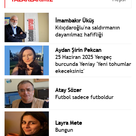
İmambakır Üküş
Kılıçdaroğlu'na saldırmanın
dayanılmaz hafifliği
Aydan Şirin Pekcan
25 Haziran 2025 Yengeç
burcunda Yeniay 'Yeni tohumlar
ekeceksiniz'
Atay Sözer
Futbol sadece futboldur
Layra Mete
Bungun