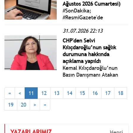
Ağustos 2026 Cumartesi)
#SonDakika;
#ResmiGazete'de
yayımlanan 1 Ağustos 2026
31.07.2026 22:13
Cumartesi yönetmelik,
genelge ve tebliğler
CHP'den Selvi
www.istanbulgercegi.com'da
Kılıçdaroğlu’nun sağlık
takip edebilirsiniz.
durumuna hakkında
açıklama yapıldı
Kemal Kılıçdaroğlu’nun
Basın Danışmanı Atakan
Sönmez, Selvi
Kılıçdaroğlu’nun sağlık
«
<
11
12
13
14
15
16
17
18
durumuna ilişkin bazı
mecralarda yer alan
19
20
>
»
iddiaların gerçeği
yansıtmadığını açıkladı.
YAZARLARIMIZ
Hepsi