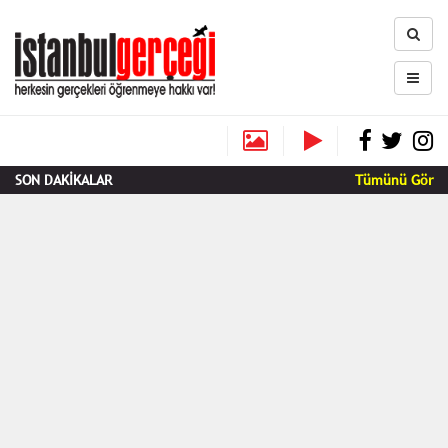
SON DAKİKALAR
Tümünü Gör