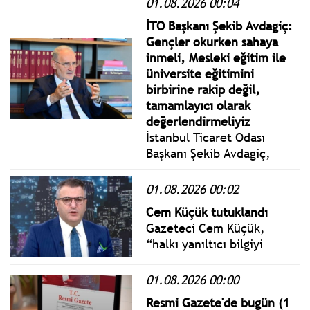
01.08.2026 00:04
ardından Karacaahmet
Mezarlığı'nda toprağa
İTO Başkanı Şekib Avdagiç:
verildi.
Gençler okurken sahaya
inmeli, Mesleki eğitim ile
üniversite eğitimini
birbirine rakip değil,
tamamlayıcı olarak
değerlendirmeliyiz
İstanbul Ticaret Odası
Başkanı Şekib Avdagiç,
gençlere de “Staj ve işbaşı
eğitim fırsatları iyi
01.08.2026 00:02
değerlendirilmeli, okurken
Cem Küçük tutuklandı
sahaya inmeli” tavsiyesinde
Gazeteci Cem Küçük,
bulundu.
“halkı yanıltıcı bilgiyi
alenen yayma”
suçlamasıyla nöbetçi Sulh
01.08.2026 00:00
Ceza Hakimliği’nce
Resmi Gazete'de bugün (1
tutuklandı.