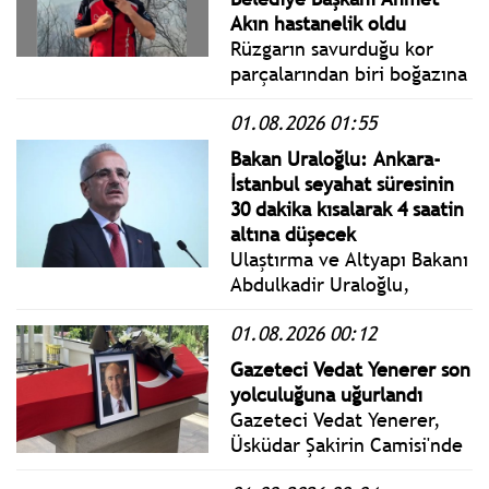
basın açıklaması düzenledi.
Akın hastanelik oldu
Rüzgarın savurduğu kor
parçalarından biri boğazına
isabet eden Akın, yayını
01.08.2026 01:55
yarıda keserek hastaneye
kaldırıldı. Tedavi altına
Bakan Uraloğlu: Ankara-
alınan Başkan Akın'ın sağlık
İstanbul seyahat süresinin
durumunun iyi olduğu
30 dakika kısalarak 4 saatin
öğrenildi.
altına düşecek
Ulaştırma ve Altyapı Bakanı
Abdulkadir Uraloğlu,
Pamukova YHT İstasyonu ve
01.08.2026 00:12
Alifuatpaşa Köprülü Kavşağı
Açılış Töreni'nde yaptığı
Gazeteci Vedat Yenerer son
konuşmada, yüksek hızlı
yolculuğuna uğurlandı
tren yatırımlarına ilişkin
Gazeteci Vedat Yenerer,
önemli açıklamalarda
Üsküdar Şakirin Camisi'nde
bulundu.
kılınan cenaze namazının