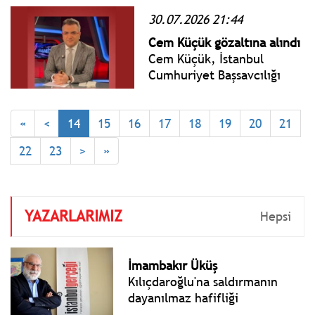
alınan şüphelilerden 4'ü
30.07.2026 21:44
tutuklandı.
Cem Küçük gözaltına alındı
Cem Küçük, İstanbul
Cumhuriyet Başsavcılığı
tarafından yürütülen
soruşturma kapsamında
“Halkı yanıltıcı bilgiyi
«
<
14
15
16
17
18
19
20
21
alenen yayma” ve “Şantaj”
22
23
>
»
suçlamalarıyla gözaltına
alındı.
YAZARLARIMIZ
Hepsi
İmambakır Üküş
Kılıçdaroğlu'na saldırmanın
dayanılmaz hafifliği