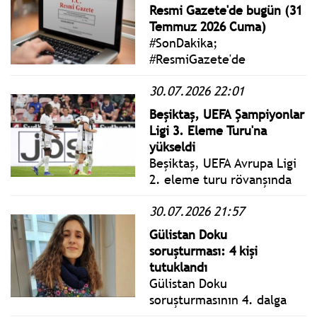
düşük emekli aylığı 23 bin
Resmi Gazete'de bugün (31
552 liraya yükseltildi.
Temmuz 2026 Cuma)
#SonDakika;
#ResmiGazete'de
yayımlanan 31 Temmuz
30.07.2026 22:01
2026 Cuma yönetmelik,
genelge ve tebliğler
Beşiktaş, UEFA Şampiyonlar
www.istanbulgercegi.com'da
Ligi 3. Eleme Turu'na
takip edebilirsiniz.
yükseldi
Beşiktaş, UEFA Avrupa Ligi
2. eleme turu rövanşında
Midtjylland'ı 2-0 mağlup
30.07.2026 21:57
ederek adını bir üst tura
yazdırdı.
Gülistan Doku
soruşturması: 4 kişi
tutuklandı
Gülistan Doku
soruşturmasının 4. dalga
operasyonunda gözaltına