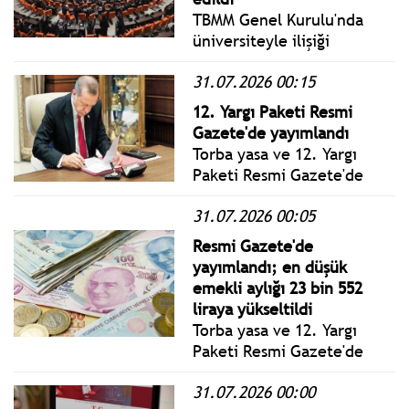
ardından geldi.
TBMM Genel Kurulu'nda
üniversiteyle ilişiği
kesilenlere dönüş hakkı
31.07.2026 00:15
sağlayan "öğrenci affı"
maddesi kabul edildi.
12. Yargı Paketi Resmi
Gazete'de yayımlandı
Torba yasa ve 12. Yargı
Paketi Resmi Gazete'de
yayımlanarak yürürlüğe
31.07.2026 00:05
girdi. Düzenlemeyle en
düşük emekli aylığı 23 bin
Resmi Gazete'de
552 liraya yükseltildi.
yayımlandı; en düşük
emekli aylığı 23 bin 552
liraya yükseltildi
Torba yasa ve 12. Yargı
Paketi Resmi Gazete'de
yayımlanarak yürürlüğe
31.07.2026 00:00
girdi. Düzenlemeyle en