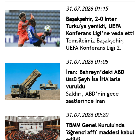
Bursa, Çanakkale, Edirne,
31.07.2026 01:15
İstanbul, İzmir, Kırklareli,
Kocaeli, Manisa, Tekirdağ
Başakşehir, 2-0 Inter
ve Yalova için sarı kodlu
Turku'ya yenildi, UEFA
uyarı verildi. Rüzgarın hızı
Konferans Ligi’ne veda etti
saatte 70 km'ye varacak.
Temsilcimiz Başakşehir,
UEFA Konferans Ligi 2.
eleme turunda 1-1 biten ilk
31.07.2026 01:05
maçın rövanşında
deplasmanda Finlandiya
İran: Bahreyn’deki ABD
ekibi FC Inter Turku'ya 2-0
üssü Şeyh İsa İHA'larla
yenilerek Avrupa
vuruldu
kupalarına veda etti.
Saldırı, ABD’nin gece
saatlerinde İran
topraklarına ve İran’ın
31.07.2026 00:20
bölgedeki unsurlarına
yönelik yeni bir hava
TBMM Genel Kurulu'nda
harekatı
'öğrenci affı' maddesi kabul
gerçekleştirmesinin
edildi