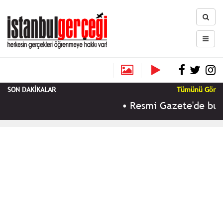
SON DAKİKALAR
Tümünü Gör
•
Resmi Gazete'de bugü