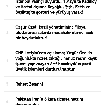
İstanbul Valiliği duyurdu: 1 Mayıs'ta Kadıköy
ve Kartal dışında Beyoğlu, Şişli, Fatih ve
Beşiktaş'ta gösteri ve yürüyüş yasak!
Özgür Özel: İsrail yönetiminin; Filoya
uluslararası sularda müdahale etmesi açık
bir haydutluktur!
CHP İletişim'den açıklama; 'Özgür Özel'in
yoğunlukta rozet taktığı, henüz resmi kayıt
işlemi yapılmayan Arif Kocabıyık’ın parti
üyelik işlemleri durdurulmuştur'
Ruhsat Zengini
Pakistan İran’a 6 kara ticaret hattını
devreye aldı