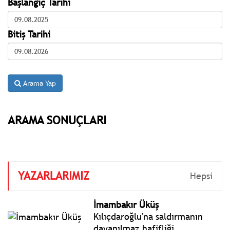
Başlangıç Tarihi
Bitiş Tarihi
Arama Yap
ARAMA SONUÇLARI
YAZARLARIMIZ
Hepsi
İmambakır Üküş
Kılıçdaroğlu'na saldırmanın
dayanılmaz hafifliği