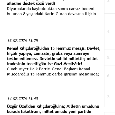
ailesine destek sözü verdi
Diyarbakır'da kaybolduktan sonra cansız bedeni
bulunan 8 yaşındaki Narin Güran davasına ilişkin
"adalet" isteyen aile, CHP Genel Başkanı Kemal
Kılıçdaroğlu ile görüştü.
15.07.2026 13:25
Kemal Kılıçdaroğlu'dan 15 Temmuz mesajı: Devlet,
hiçbir yapıya, cemaate, gruba veya zümreye
teslim edilemez. Devletin sahibi millettir; millet
iradesinin tecelligâhı ise Gazi Meclis’tir!
Cumhuriyet Halk Partisi Genel Başkanı Kemal
Kılıçdaroğlu 15 Temmuz darbe girişimi mesajında;
Devletin sahibi millettir; millet iradesinin
tecelligâhı ise Gazi Meclis’tir.
14.07.2026 13:40
Özgür Özel'den Kılıçdaroğlu'na; Milletin umudunu
burada tüketirsen, millet umudu yeni partide