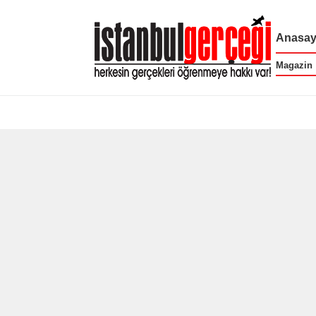
Anasay
Magazin