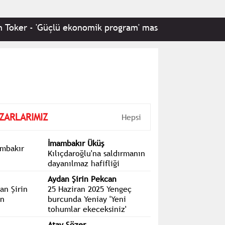
- 'Güçlü ekonomik program' masalına ısrarla devam
ZARLARIMIZ
Hepsi
İmambakır Üküş
Kılıçdaroğlu'na saldırmanın
dayanılmaz hafifliği
Aydan Şirin Pekcan
25 Haziran 2025 Yengeç
burcunda Yeniay 'Yeni
tohumlar ekeceksiniz'
Atay Sözer