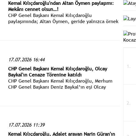
Kemal Kılıçdaroğlu'ndan Altan Öymen paylaşımı:
Mekânı cennet olsun…!
CHP Genel Başkanı Kemal Kılıçdaroğlu
paylaşımında; Altan Öymen, geride yalnızca örnek
bir siyasi yaşamı değil; nezaketin, sağduyunun ve
demokratik olgunluğun izlerini de bıraktı.
17.07.2026 16:44
CHP Genel Başkanı Kemal Kılıçdaroğlu, Olcay
Baykal'ın Cenaze Törenine katıldı
CHP Genel Başkanı Kemal Kılıçdaroğlu, Merhum
CHP Genel Başkanı Deniz Baykal’ın eşi Olcay
Baykal için Karşıyaka Camii’nde düzenlenen
cenaze namazına ve Devlet Mezarlığındaki defin
törenine katıldı.
17.07.2026 11:39
Kemal Kılıçdaroğlu, Adalet arayan Narin Güran'ın