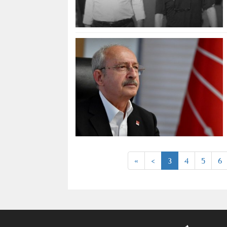
«
<
3
4
5
6