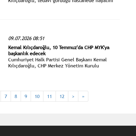
Kılıçdaroğlu, tedavi gördüğü hastanede hayatını
kaybeden Şair Ahmet Telli için sosyal medya
hesabından paylaşımda bulundu.
09.07.2026 08:51
Kemal Kılıçdaroğlu, 10 Temmuz'da CHP MYK'ya
başkanlık edecek
Cumhuriyet Halk Partisi Genel Başkanı Kemal
Kılıçdaroğlu, CHP Merkez Yönetim Kurulu
Toplantısına başkanlık edecek.
7
8
9
10
11
12
>
»