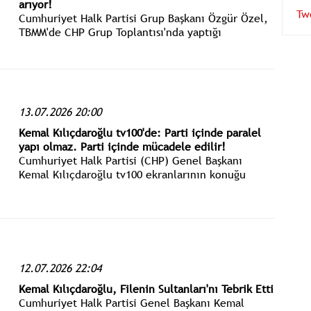
arıyor!
Tw
Cumhuriyet Halk Partisi Grup Başkanı Özgür Özel,
TBMM'de CHP Grup Toplantısı'nda yaptığı
konuşmada, Türkiye'de adaletin ortadan kalktığını
söyledi.
13.07.2026 20:00
Kemal Kılıçdaroğlu tv100'de: Parti içinde paralel
yapı olmaz. Parti içinde mücadele edilir!
Cumhuriyet Halk Partisi (CHP) Genel Başkanı
Kemal Kılıçdaroğlu tv100 ekranlarının konuğu
oldu. Kemal Kılıçdaroğlu, canlı yayınlanan özel
röportajda Erdoğan Aktaş ve Başak Şengül'ün
sorularını yanıtlıyor.
12.07.2026 22:04
Kemal Kılıçdaroğlu, Filenin Sultanları'nı Tebrik Etti
Cumhuriyet Halk Partisi Genel Başkanı Kemal