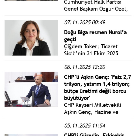
Cumhuriyet Halk Partisi
Genel Başkanı Özgür Özel,
partisinin genel
07.11.2025 00:49
merkezinde
gerçekleştirilen Emeğin
Doğu Biga resmen Nurol’a
Türkiye’si Motokuryeler
geçti
Buluşması’na katıldı.
Çiğdem Toker; Ticaret
Sicili’nin 31 Ekim 2025
tarihli sayısında Alamos
06.11.2025 12:20
Gold’un Türkiye’de
kurduğu Doğu Biga
CHP’li Aşkın Genç: 'Faiz 2,7
şirketinin TÜMAD
trilyon, yatırım 1,4 trilyon;
tarafından satın alındığı
bütçe üretimi değil borcu
duyuruldu.
büyütüyor'
CHP Kayseri Milletvekili
Aşkın Genç, Hazine ve
Maliye Bakanlığı 2026 bütçe
05.11.2025 11:54
teklifi görüşmelerinde
konuştu. Genç: Ülke her
CHP'li Gürer'in, Eskişehir