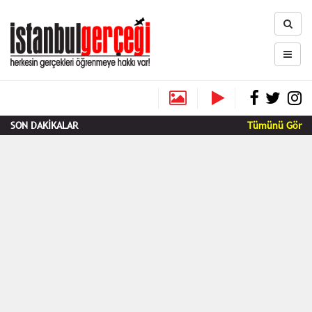
SON DAKİKALAR
Tümünü Gör