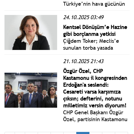
Türkiye’nin hava gücünün
mevcut durumu ve
24.10.2025 03:49
savunma sanayiinde
atılması gereken stratejik
Kentsel Dönüşüm’e Hazine
adımlara ilişkin yazılı bir
gibi borçlanma yetkisi
açıklama yaptı.
Çiğdem Toker; Meclis’e
sunulan torba yasada
Kentsel Dönüşüm
21.10.2025 21:43
Başkanlığı’nın taksitli
alacaklarının yüzde 25’ine
Özgür Özel, CHP
karşılık gelen tutar kadar
Kastamonu il kongresinden
borçlanma yetkisi verilmesi
Erdoğan'a seslendi:
öngörülüyor.
Cesareti varsa karşımıza
çıksın; defterini, notunu
milletimiz versin diyorum!
CHP Genel Başkanı Özgür
Özel, partisinin Kastamonu
İl Kongresine katıldı.
Burada konuşan Özel: