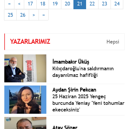
«
<
17
18
19
20
21
22
23
24
Millet bizden kavga değil,
hizmet bekliyor. Millet
25
26
>
»
bizden Türkiye
Cumhuriyeti’ni birlikte iyi
günlere taşımamızı istiyor.
YAZARLARIMIZ
Hepsi
İmambakır Üküş
Kılıçdaroğlu'na saldırmanın
dayanılmaz hafifliği
Aydan Şirin Pekcan
25 Haziran 2025 Yengeç
burcunda Yeniay 'Yeni tohumlar
ekeceksiniz'
Atay Sözer