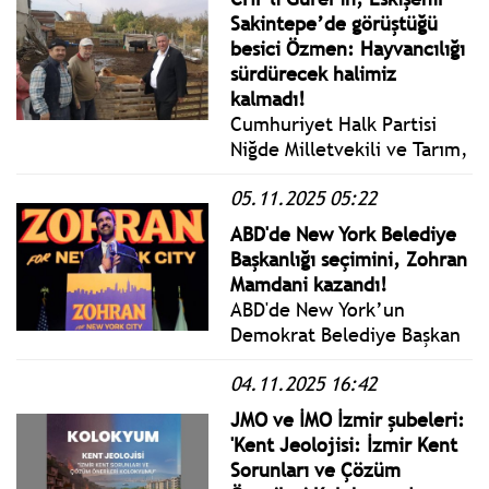
100 liralık yatırım için 182
Sakintepe’de görüştüğü
lira faiz ödüyor. Bu tablo
besici Özmen: Hayvancılığı
üretim ekonomisinin değil,
sürdürecek halimiz
borç ekonomisinin
kalmadı!
sonucudur.
Cumhuriyet Halk Partisi
Niğde Milletvekili ve Tarım,
Orman ve Köyişleri
05.11.2025 05:22
Komisyonu üyesi Gürer,
Eskişehir’in Sakintepe
ABD'de New York Belediye
Mahallesi’nde hayvancılıkla
Başkanlığı seçimini, Zohran
uğraşan üreticilerle bir
Mamdani kazandı!
araya gelerek sektörün
ABD'de New York’un
geldiği noktayı yerinde
Demokrat Belediye Başkan
dinledi.
adayı Zohran Mamdani,
04.11.2025 16:42
oyların yüzde 50,4'ünü
alarak New York'un ilk
JMO ve İMO İzmir şubeleri:
Müslüman ve sosyalist
'Kent Jeolojisi: İzmir Kent
Belediye Başkanı oldu.
Sorunları ve Çözüm