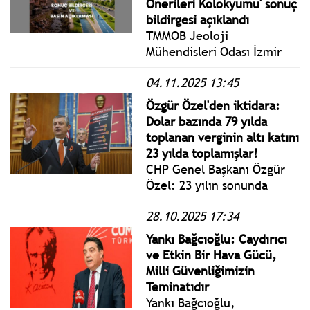
Önerileri Kolokyumu' sonuç
bildirgesi açıklandı
TMMOB Jeoloji
Mühendisleri Odası İzmir
Şubesi ve Mimarlar Odası
04.11.2025 13:45
İzmir Şubesi iş birliğiyle
düzenlenen “Kent
Özgür Özel'den iktidara:
Jeolojisi: İzmir Kent
Dolar bazında 79 yılda
Sorunları ve Çözüm
toplanan verginin altı katını
Önerileri Kolokyumu”
23 yılda toplamışlar!
kapsamında elde edilen
CHP Genel Başkanı Özgür
değerlendirme ve önerileri
Özel: 23 yılın sonunda
hakkında açıklama yapıldı.
‘Şanla, şerefle birinciyiz.’
28.10.2025 17:34
Yoksullukta Avrupa
birinciliği madalyasını Sayın
Yankı Bağcıoğlu: Caydırıcı
Erdoğan’a takıyorum.
ve Etkin Bir Hava Gücü,
Milli Güvenliğimizin
Teminatıdır
Yankı Bağcıoğlu,