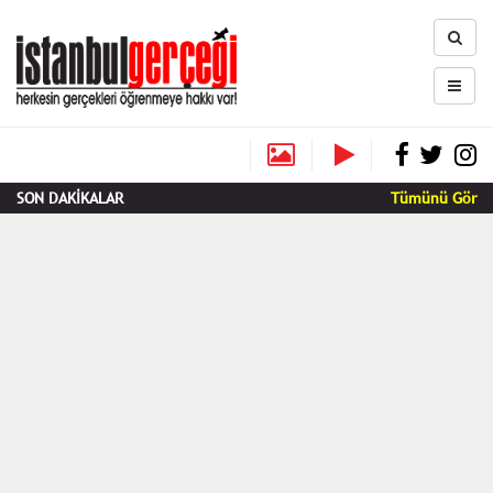
SON DAKİKALAR
Tümünü Gör