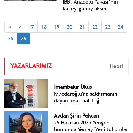
İBB, Anadolu Yakası’nın
kuzey-güney aksını
birbirine bağlayacak mega
metro hattında yüzde 88
«
<
17
18
19
20
21
22
23
24
seviyesini aştı. 11
istasyonlu, sürücüsüz ve
25
26
entegre sistemli hat, 2026
sonunda hizmete giriyor.
YAZARLARIMIZ
Hepsi
İmambakır Üküş
Kılıçdaroğlu'na saldırmanın
dayanılmaz hafifliği
Aydan Şirin Pekcan
25 Haziran 2025 Yengeç
burcunda Yeniay 'Yeni tohumlar