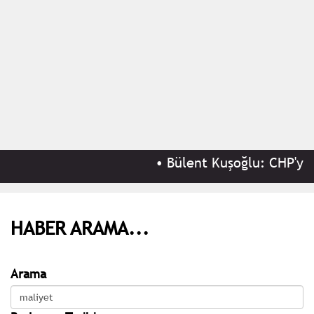
•
Bülent Kuşoğlu: CHP'yi b
HABER ARAMA...
Arama