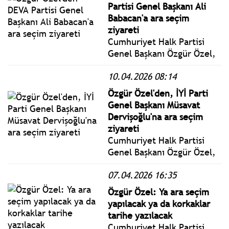
Mitinginde konuştu.
Partisi Genel Başkanı Ali
Babacan'a ara seçim
ziyareti
Cumhuriyet Halk Partisi
Genel Başkanı Özgür Özel,
DEVA Partisi Genel Başkanı
10.04.2026 08:14
Ali Babacan ile partisinin
genel merkezinde bir araya
Özgür Özel'den, İYİ Parti
geldi.
Genel Başkanı Müsavat
Dervişoğlu'na ara seçim
ziyareti
Cumhuriyet Halk Partisi
Genel Başkanı Özgür Özel,
İYİ Parti Genel Başkanı
07.04.2026 16:35
Müsavat Dervişoğlu ile İYİ
Parti Genel Merkezi’nde
Özgür Özel: Ya ara seçim
bir araya geldi.
yapılacak ya da korkaklar
tarihe yazılacak
Cumhuriyet Halk Partisi