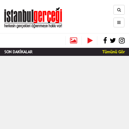
SON DAKİKALAR
Tümünü Gör