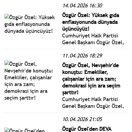
14.04.2026 16:30
Merkez Kadın Kolları
Başkanlığınca düzenlenen
Özgür Özel: Yüksek gıda
Ideathon Yarışması'na ilişkin
enflasyonunda dünyada
programa katıldı.
üçüncüyüz!
Cumhuriyet Halk Partisi
Genel Başkanı Özgür Özel,
partisinin TBMM Grup
11.04.2026 18:29
Toplantısı’nda konuştu.
Özgür Özel, Nevşehir'de
konuştu: Emekliler,
çalışanlar için ara zam;
demokrasi için ara seçim
şarttır!
Cumhuriyet Halk Partisi
Genel Başkanı Özgür Özel,
Nevşehir’de
10.04.2026 21:05
gerçekleştirilen Millet
İradesine Sahip Çıkıyor
Özgür Özel'den DEVA