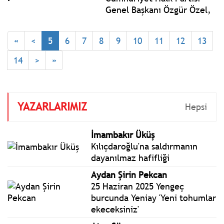
Genel Başkanı Özgür Özel,
partisinin TBMM Grup
Toplantısı’nda konuştu.
«
<
5
6
7
8
9
10
11
12
13
14
>
»
YAZARLARIMIZ
Hepsi
İmambakır Üküş
Kılıçdaroğlu'na saldırmanın
dayanılmaz hafifliği
Aydan Şirin Pekcan
25 Haziran 2025 Yengeç
burcunda Yeniay 'Yeni tohumlar
ekeceksiniz'