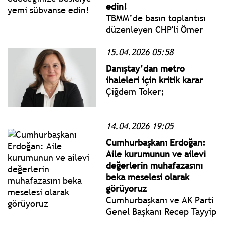
yaptı.
edin!
TBMM’de basın toplantısı
düzenleyen CHP'li Ömer
Fethi Gürer, çiğ süt
15.04.2026 05:58
sektöründe yaşanan fiyat
belirsizliği, artan
Danıştay’dan metro
maliyetler, üretim düşüşü
ihaleleri için kritik karar
ve ithalat verilerini tüm
Çiğdem Toker;
boyutlarıyla değerlendirdi.
14.04.2026 19:05
Cumhurbaşkanı Erdoğan:
Aile kurumunun ve ailevi
değerlerin muhafazasını
beka meselesi olarak
görüyoruz
Cumhurbaşkanı ve AK Parti
Genel Başkanı Recep Tayyip
Erdoğan, AK Parti Genel