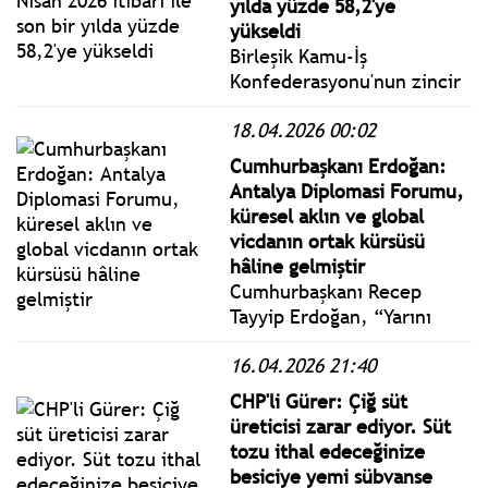
yılda yüzde 58,2'ye
yükseldi
Birleşik Kamu-İş
Konfederasyonu'nun zincir
marketlerden derlediği ve
18.04.2026 00:02
halkın en fazla tükettiği 64
temel gıda maddesinden
Cumhurbaşkanı Erdoğan:
oluşan bir sepeti esas
Antalya Diplomasi Forumu,
alarak hesapladığı gıda
küresel aklın ve global
fiyatları endeksinin Nisan
vicdanın ortak kürsüsü
2026 sonuçları açıklandı.
hâline gelmiştir
Cumhurbaşkanı Recep
Tayyip Erdoğan, “Yarını
Tasarlarken Belirsizliklerle
16.04.2026 21:40
Baş Etmek” ana temasıyla
NEST Kongre Merkezi’nde
CHP'li Gürer: Çiğ süt
düzenlenen 5. Antalya
üreticisi zarar ediyor. Süt
Diplomasi Forumu’nun
tozu ithal edeceğinize
açılışında bir konuşma
besiciye yemi sübvanse