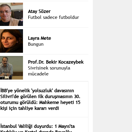
Atay Sözer
Futbol sadece futboldur
Layra Mete
Bungun
Prof.Dr. Bekir Kocazeybek
Sivrisinek sorunuyla
mücadele
İBB'ye yönelik 'yolsuzluk' davasının
Silivri'de görülen ilk duruşmasının 30.
oturumu görüldü: Mahkeme heyeti 15
kişi için tahliye kararı verdi
İstanbul Valiliği duyurdu: 1 Mayıs'ta
Kadıköy ve Kartal dışında Beyoğlu,