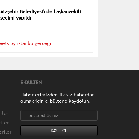
Ataşehir Belediyesi'nde başkanvekili
seçimi yapıldı
eets by istanbulgercegi
E-BÜLTEN
Haberlerimizden ilk siz haberdar
olmak için e-bültene kaydolun.
rler
iler
riler