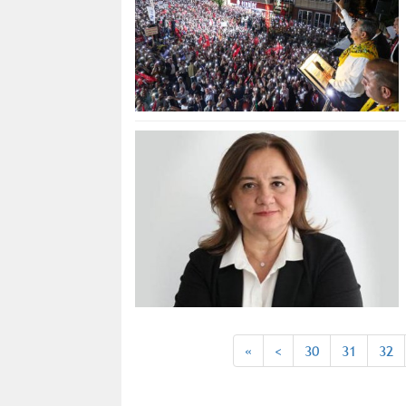
«
<
30
31
32