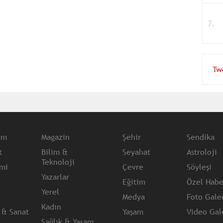
Tw
em
Magazin
Şehir
Sendika
t
Bilim &
Seyahat
Astroloji
Teknoloji
mi
Çevre
Söyleşi
Yazarlar
Eğitim
Özel Habe
Yerel
Medya
Foto Galer
Kadın
 & Sanat
Yaşam
Video Gale
Sağlık & Yaşam