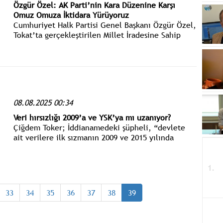
Özgür Özel: AK Parti’nin Kara Düzenine Karşı
Omuz Omuza İktidara Yürüyoruz
Cumhuriyet Halk Partisi Genel Başkanı Özgür Özel,
Tokat’ta gerçekleştirilen Millet İradesine Sahip
Çıkıyor Mitingi’ne katıldı.
08.08.2025 00:34
Veri hırsızlığı 2009’a ve YSK’ya mı uzanıyor?
Çiğdem Toker; İddianamedeki şüpheli, “devlete
ait verilere ilk sızmanın 2009 ve 2015 yılında
YSK’dan bilgisayarlara sızmayla muhtemel
alındığını" söylüyor.
33
34
35
36
37
38
39