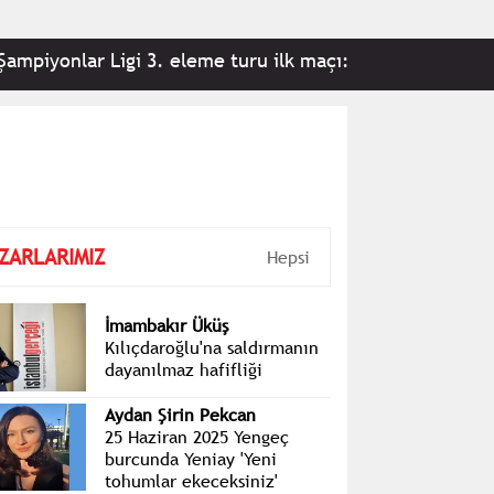
yonlar Ligi 3. eleme turu ilk maçı: Fenerbahçe 2-0 Stu
ZARLARIMIZ
Hepsi
İmambakır Üküş
Kılıçdaroğlu'na saldırmanın
dayanılmaz hafifliği
Aydan Şirin Pekcan
25 Haziran 2025 Yengeç
burcunda Yeniay 'Yeni
tohumlar ekeceksiniz'