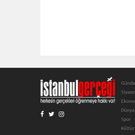
Günd
Siyase
Ekono
Dünya
Spor
Kültür