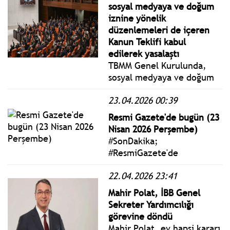
Millet Meclisi 106 yıl önce
sosyal medyaya ve doğum
23 Nisan 1920'de kuruldu.
iznine yönelik
Cumhuriyetimizin
düzenlemeleri de içeren
temelleri o gün atıldı.
Kanun Teklifi kabul
edilerek yasalaştı
TBMM Genel Kurulunda,
sosyal medyaya ve doğum
iznine yönelik
23.04.2026 00:39
düzenlemeleri de içeren
Sosyal Hizmetler Kanunu
Resmi Gazete'de bugün (23
ve Bazı Kanunlarda
Nisan 2026 Perşembe)
Değişiklik Yapılmasına Dair
#SonDakika;
Kanun Teklifi kabul
#ResmiGazete'de
edilerek yasalaştı.
yayımlanan 23 Nisan 2026
22.04.2026 23:41
Perşembe yönetmelik,
genelge ve tebliğler
Mahir Polat, İBB Genel
www.istanbulgercegi.com'da
Sekreter Yardımcılığı
takip edebilirsiniz.
görevine döndü
Mahir Polat, ev hapsi kararı