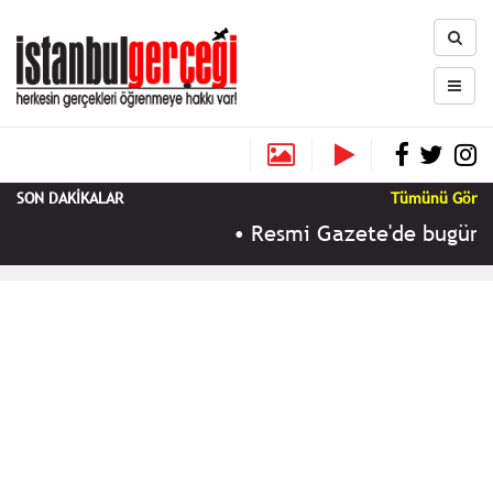
SON DAKİKALAR
Tümünü Gör
•
Resmi Gazete'de bugün (9 