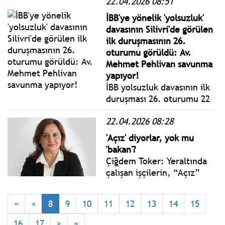
22.04.2026 08:51
Nisan ayı faiz kararını
kamuoyuyla paylaştı.
İBB'ye yönelik 'yolsuzluk'
davasının Silivri'de görülen
ilk duruşmasının 26.
oturumu görüldü: Av.
Mehmet Pehlivan savunma
yapıyor!
İBB yolsuzluk davasının ilk
duruşması 26. oturumu 22
Nisan 2026 Çarşamba bugün
22.04.2026 08:28
Silivri'de görüldü. İBB
Başkan Ekrem İmamoğlu ile
'Açız' diyorlar, yok mu
tutuklu sanıklar hakim
'bakan'?
karşısında savunma
Çiğdem Toker: Yeraltında
yapmaya devam ediyor.
çalışan işçilerin, “Açız”
diyerek 9 gün boyunca
Eskişehir’den Ankara’ya
«
<
8
9
10
11
12
13
14
15
yürüdüğü Doruk
Madencilik, Yıldızlar SSS
16
17
>
»