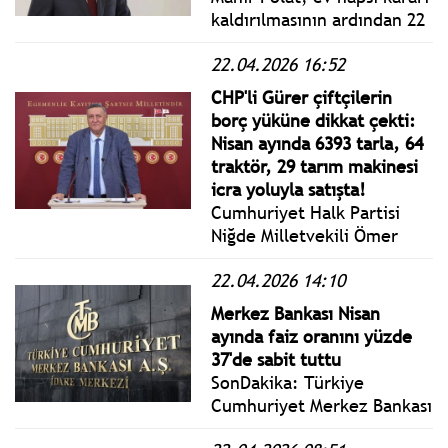
kaldırılmasının ardından 22
Nisan 2026 Çarşamba günü
22.04.2026 16:52
itibarıyla İBB Genel
Sekreter Yardımcılığı
CHP'li Gürer çiftçilerin
görevine geri döndü.
borç yüküne dikkat çekti:
Nisan ayında 6393 tarla, 64
traktör, 29 tarım makinesi
icra yoluyla satışta!
Cumhuriyet Halk Partisi
Niğde Milletvekili Ömer
Fethi Gürer TÜİK’in
22.04.2026 14:10
açıkladığı tarımsal girdi
fiyat endeksini
Merkez Bankası Nisan
değerlendirdi.
ayında faiz oranını yüzde
37'de sabit tuttu
SonDakika: Türkiye
Cumhuriyet Merkez Bankası
(TCMB), merakla beklenen