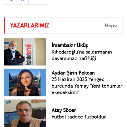
Holding’e bağlı bir şirket...
YAZARLARIMIZ
Hepsi
İmambakır Üküş
Kılıçdaroğlu'na saldırmanın
dayanılmaz hafifliği
Aydan Şirin Pekcan
25 Haziran 2025 Yengeç
burcunda Yeniay 'Yeni tohumlar
ekeceksiniz'
Atay Sözer
Futbol sadece futboldur