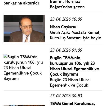
İran’ın, Hürmüz
Boğazı'ndan geçen
gemilerden alınan transit
ücretlerinden ilk kez gelir
23.04.2026 10:00
elde ettiği belirtildi.
Nisan Coşkusu
Melih Aşık: Mustafa Kemal,
Kurtuluş Savaşını işte böyle
bir Meclis’le başarıya
ulaştırıp içinden bir
23.04.2026 01:00
Cumhuriyet ve demokrasi
Bugün TBMM'nin
projesi çıkarmıştır. O gün
kuruluşunun 106. yılı 23
kimsenin aklında
Nisan Ulusal Egemenlik ve
Cumhuriyet yoktur.
Çocuk Bayramı
Bugün 23 Nisan Ulusal
Egemenlik ve Çocuk
Bayramı aynı zamanda
23.04.2026 00:53
TBMM'nin kuruluşunun 106.
yılı. Bugün Türkiye Büyük
TBMM Genel Kurulunda,