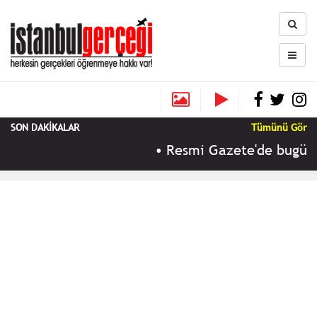
SON DAKİKALAR
Tümünü Gör
•
Resmi Gazete'de bugün (9