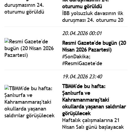
oturumu görüldü
İBB yolsuzluk davasının ilk
duruşması 24. oturumu 20
Nisan 2026 Pazartesi bugün
20.04.2026 00:01
Silivri'de görüldü. İBB
Başkan Ekrem İmamoğlu ile
Resmi Gazete'de bugün (20
tutuklu sanıklar hakim
Nisan 2026 Pazartesi)
karşısında savunma
#SonDakika;
yapmaya devam ediyor.
#ResmiGazete'de
yayımlanan 20 Nisan 2026
19.04.2026 23:40
Pazartesi yönetmelik,
genelge ve tebliğler
TBMM'de bu hafta:
www.istanbulgercegi.com'da
Şanlıurfa ve
takip edebilirsiniz.
Kahramanmaraş'taki
okullarda yaşanan saldırılar
görüşülecek
Haftalık çalışmalarına 21
Nisan Salı günü başlayacak