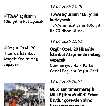
Genel Kurulda, Şanlıurfa ve
19.04.2026 23:38
Kahramanmaraş'taki
okullarda yaşanan
TBMM açılışının 106. yılını
saldırılara ilişkin genel
kutlayacak
görüşme yapılacak.
TBMM'nin açılışının 106. yılı
ile 23 Nisan Ulusal
Egemenlik ve Çocuk
19.04.2026 22:52
Bayramı nedeniyle 20-24
Nisan'da kutlamalar
Özgür Özel, 20 Nisan'da
gerçekleştirilecek.
İstanbul Ataşehir'de miting
yapacak
Cumhuriyet Halk Partisi
Genel Başkanı Özgür Özel,
20 Nisan 2026 Pazartesi
19.04.2026 20:51
günü, CHP Merkez Yönetim
Kurulu toplantısını
MEB: Kahramanmaraş İl
İstanbul'da toplayacak.
Milli Eğitim Müdürü Erhan
Baydur görevden alındı
Kahramanmaraş'ın