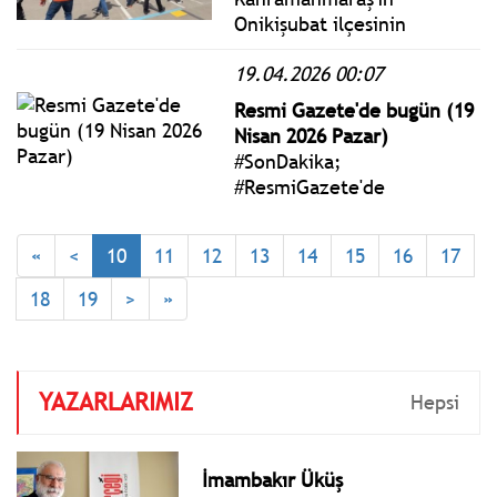
Onikişubat ilçesinin
Haydarbey Mahallesi'ndeki
19.04.2026 00:07
Ayser Çalık Ortaokulu'nda
meydana gelen silahlı
Resmi Gazete'de bugün (19
saldırıya ilişkin İl Milli
Nisan 2026 Pazar)
Eğitim Müdürü Erhan
#SonDakika;
Baydur görevden alındı.
#ResmiGazete'de
yayımlanan 19 Nisan 2026
Pazar yönetmelik, genelge
«
<
10
11
12
13
14
15
16
17
ve tebliğler
www.istanbulgercegi.com'da
18
19
>
»
takip edebilirsiniz.
YAZARLARIMIZ
Hepsi
İmambakır Üküş