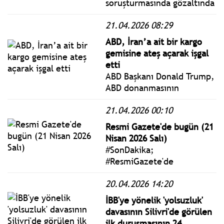
soruşturmasında gözaltında
olan eski Tunceli Valisi
21.04.2026 08:29
Tuncay Sonel adliyeye sevk
edildi
ABD, İran’a ait bir kargo
gemisine ateş açarak işgal
etti
ABD Başkanı Donald Trump,
ABD donanmasının
ablukasını aşmaya çalışan
21.04.2026 00:10
İran’a ait bir kargo
gemisine ateş açarak
Resmi Gazete'de bugün (21
müdahalede bulunduklarını
Nisan 2026 Salı)
açıkladı.
#SonDakika;
#ResmiGazete'de
yayımlanan 21 Nisan 2026
20.04.2026 14:20
Salı yönetmelik, genelge
ve tebliğler
İBB'ye yönelik 'yolsuzluk'
www.istanbulgercegi.com'da
davasının Silivri'de görülen
takip edebilirsiniz.
ilk duruşmasının 24.