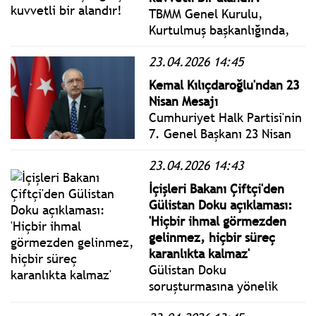
TBMM Genel Kurulu,
Kurtulmuş başkanlığında,
TBMM'nin açılışının 106. yıl
23.04.2026 14:45
dönümü ile 23 Nisan Ulusal
Egemenlik ve Çocuk
Kemal Kılıçdaroğlu'ndan 23
Bayramı dolayısıyla özel
Nisan Mesajı
gündemle toplandı.
Cumhuriyet Halk Partisi'nin
Toplantı, İstiklal Marşı'nın
7. Genel Başkanı 23 Nisan
okunmasıyla başladı.
mesajında: Türkiye Büyük
23.04.2026 14:43
Millet Meclisi;
egemenliğimizin nişanesi,
İçişleri Bakanı Çiftçi'den
çocuklarımız milletimizin
Gülistan Doku açıklaması:
geleceğidir.
'Hiçbir ihmal görmezden
gelinmez, hiçbir süreç
karanlıkta kalmaz'
Gülistan Doku
soruşturmasına yönelik
açıklamalarda bulunan