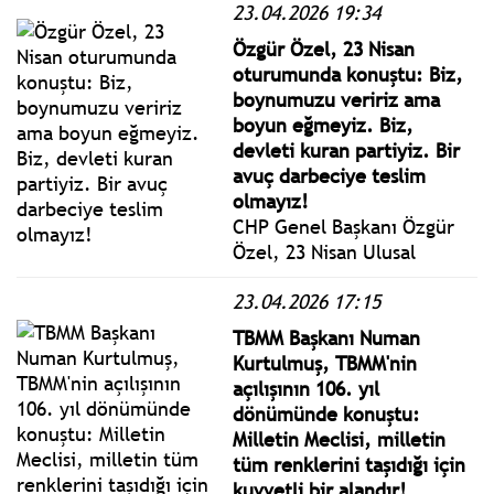
23.04.2026 19:34
Nisan Ulusal Egemenlik ve
Çocuk Bayramı dolayısıyla
Özgür Özel, 23 Nisan
resepsiyon verdi.
oturumunda konuştu: Biz,
boynumuzu veririz ama
boyun eğmeyiz. Biz,
devleti kuran partiyiz. Bir
avuç darbeciye teslim
olmayız!
CHP Genel Başkanı Özgür
Özel, 23 Nisan Ulusal
Egemenlik ve Çocuk
23.04.2026 17:15
Bayramı ile TBMM’nin
kuruluşunun 106’ncı
TBMM Başkanı Numan
yıldönümünde, TBMM
Kurtulmuş, TBMM'nin
Genel Kurulu’nda
açılışının 106. yıl
gerçekleştirilen Özel
dönümünde konuştu:
Oturuma katıldı
Milletin Meclisi, milletin
tüm renklerini taşıdığı için
kuvvetli bir alandır!