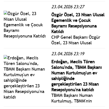
Başkanlığı görevinden
23.04.2026 23:27
uzaklaştırılan Onursal
Adıgüzel'in yerine 30 Nisan
Özgür Özel, 23 Nisan Ulusal
Perşembe günü belediye
Egemenlik ve Çocuk
başkanı vekili seçimi
Bayramı Resepsiyonuna
yapılacak.
Katıldı
CHP Genel Başkanı Özgür
Özel, 23 Nisan Ulusal
Egemenlik ve Çocuk
23.04.2026 23:19
Bayramı dolayısıyla
TBMM’de düzenlenen
Erdoğan, Meclis Tören
resepsiyona katıldı.
Salonu'nda, TBMM Başkanı
Numan Kurtulmuş'un ev
sahipliğinde
gerçekleştirilen 23 Nisan
Resepsiyonu'na katıldı
TBMM Başkanı Numan
Kurtulmuş, TBMM'nin
açılışının 106. yılı ile 23