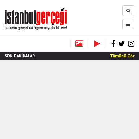
SON DAKİKALAR
Tümünü Gör