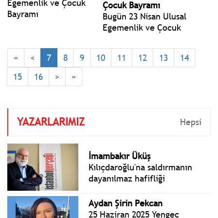
Çocuk Bayramı
Bugün 23 Nisan Ulusal
Egemenlik ve Çocuk
Bayramı aynı zamanda
TBMM'nin kuruluşunun 106.
«
<
7
8
9
10
11
12
13
14
yılı. Bugün Türkiye Büyük
Millet Meclisi 106 yıl önce
15
16
>
»
23 Nisan 1920'de kuruldu.
Cumhuriyetimizin
temelleri o gün atıldı.
YAZARLARIMIZ
Hepsi
İmambakır Üküş
Kılıçdaroğlu'na saldırmanın
dayanılmaz hafifliği
Aydan Şirin Pekcan
25 Haziran 2025 Yengeç