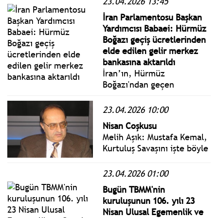
23.04.2026 13:45
İçişleri Bakanı Mustafa
Çiftçi, tek amaçlarının
İran Parlamentosu Başkan
dosyada karanlık bir nokta
Yardımcısı Babaei: Hürmüz
kalmaması olduğunu
Boğazı geçiş ücretlerinden
söyledi.
elde edilen gelir merkez
bankasına aktarıldı
İran’ın, Hürmüz
Boğazı'ndan geçen
gemilerden alınan transit
ücretlerinden ilk kez gelir
23.04.2026 10:00
elde ettiği belirtildi.
Nisan Coşkusu
Melih Aşık: Mustafa Kemal,
Kurtuluş Savaşını işte böyle
bir Meclis’le başarıya
ulaştırıp içinden bir
23.04.2026 01:00
Cumhuriyet ve demokrasi
Bugün TBMM'nin
projesi çıkarmıştır. O gün
kuruluşunun 106. yılı 23
kimsenin aklında
Nisan Ulusal Egemenlik ve
Cumhuriyet yoktur.