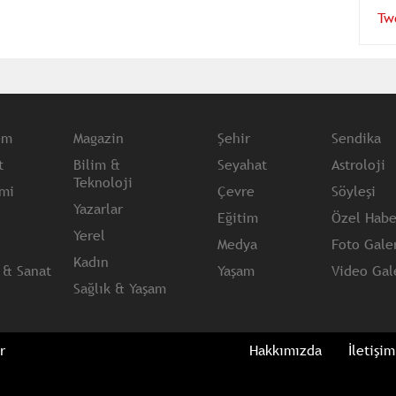
Tw
em
Magazin
Şehir
Sendika
t
Bilim &
Seyahat
Astroloji
Teknoloji
mi
Çevre
Söyleşi
Yazarlar
Eğitim
Özel Habe
Yerel
Medya
Foto Galer
Kadın
 & Sanat
Yaşam
Video Gale
Sağlık & Yaşam
r
Hakkımızda
İletişim