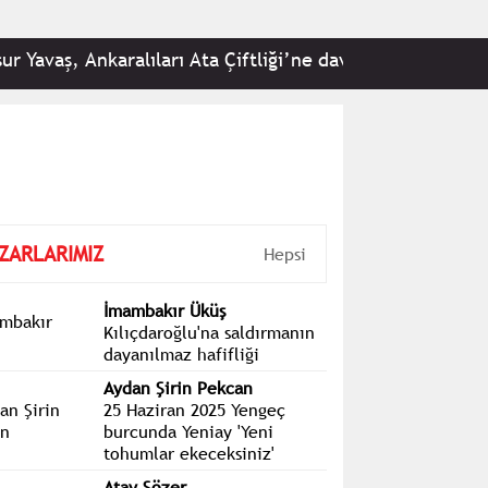
avaş, Ankaralıları Ata Çiftliği’ne davet etti: Tüm hemşe
ZARLARIMIZ
Hepsi
İmambakır Üküş
Kılıçdaroğlu'na saldırmanın
dayanılmaz hafifliği
Aydan Şirin Pekcan
25 Haziran 2025 Yengeç
burcunda Yeniay 'Yeni
tohumlar ekeceksiniz'
Atay Sözer