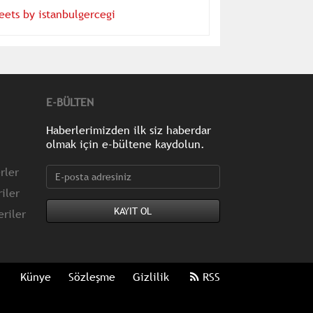
eets by istanbulgercegi
E-BÜLTEN
Haberlerimizden ilk siz haberdar
olmak için e-bültene kaydolun.
rler
iler
riler
Künye
Sözleşme
Gizlilik
RSS