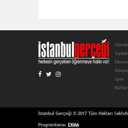
Günd
Siyase
Ekono
Dünya
Spor
Kültür
İstanbul Gerçeği © 2017 Tüm Hakları Saklıdı
Programlama:
EKMA