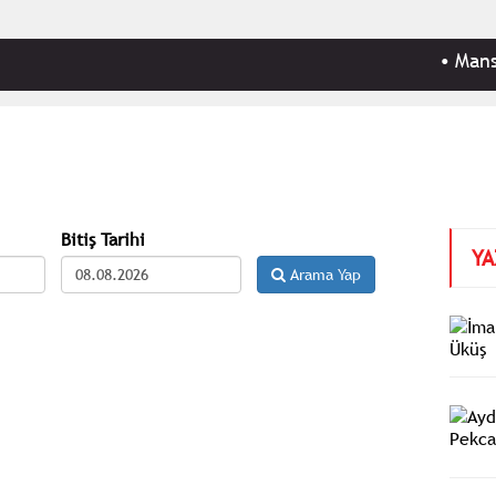
•
Mansur Y
Bitiş Tarihi
YA
Arama Yap