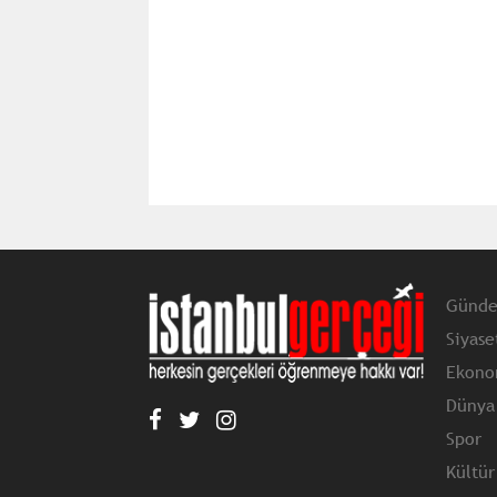
Günd
Siyase
Ekono
Dünya
Spor
Kültür