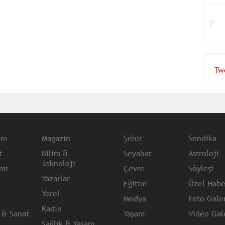
Tw
em
Magazin
Şehir
Sendika
t
Bilim &
Seyahat
Astroloji
Teknoloji
mi
Çevre
Söyleşi
Yazarlar
Eğitim
Özel Habe
Yerel
Medya
Foto Galer
Kadın
 & Sanat
Yaşam
Video Gale
Sağlık & Yaşam