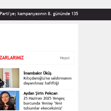
i'ye; kampanyasının 8. gününde 135.647 vatandaş tarafın
ZARLARIMIZ
Hepsi
İmambakır Üküş
Kılıçdaroğlu'na saldırmanın
dayanılmaz hafifliği
Aydan Şirin Pekcan
25 Haziran 2025 Yengeç
burcunda Yeniay 'Yeni
tohumlar ekeceksiniz'