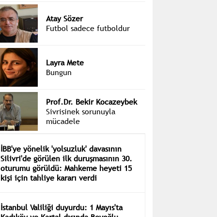
Atay Sözer
Futbol sadece futboldur
Layra Mete
Bungun
Prof.Dr. Bekir Kocazeybek
Sivrisinek sorunuyla
mücadele
İBB'ye yönelik 'yolsuzluk' davasının
Silivri'de görülen ilk duruşmasının 30.
oturumu görüldü: Mahkeme heyeti 15
kişi için tahliye kararı verdi
İstanbul Valiliği duyurdu: 1 Mayıs'ta
Kadıköy ve Kartal dışında Beyoğlu,