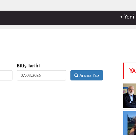
•
Yeni Part
Bitiş Tarihi
YA
Arama Yap