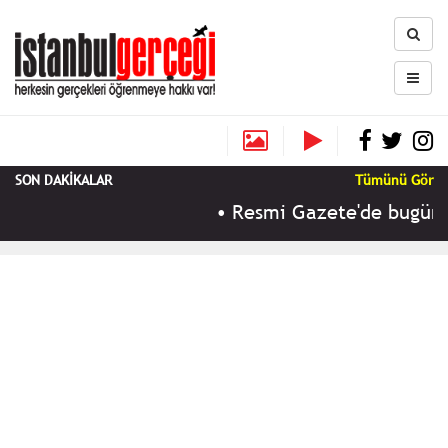
SON DAKİKALAR
Tümünü Gör
•
Resmi Gazete'de bugün (9