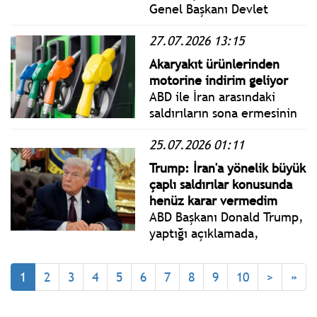
Genel Başkanı Devlet
Bahçeli'den Yeni Parti
27.07.2026 13:15
açıklaması; Bugün
yapılması gereken; CHP-
Akaryakıt ürünlerinden
Yeni Parti hattındaki tüm
motorine indirim geliyor
tartışmaları Türkiye’nin
ABD ile İran arasındaki
ana gündem maddesi
saldırıların sona ermesinin
haline getirmemektir.
ardından uluslararası petrol
25.07.2026 01:11
fiyatlarında gerileme
yaşandı. Motorine bu
Trump: İran'a yönelik büyük
geceden yarısından
çaplı saldırılar konusunda
itibaren 1 lira 34 kuruş
henüz karar vermedim
indirim geliyor.
ABD Başkanı Donald Trump,
yaptığı açıklamada,
bölgede saldırılar devam
etmesine rağmen
1
2
3
4
5
6
7
8
9
10
>
»
Washington ile Tahran
arasındaki görüşmelerin
sürdüğünü iddia etti.