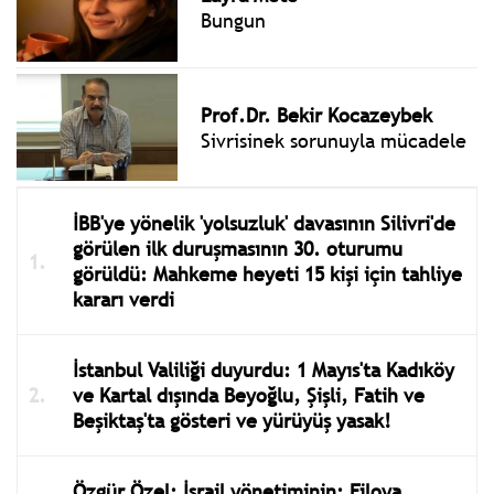
Bungun
Prof.Dr. Bekir Kocazeybek
Sivrisinek sorunuyla mücadele
İBB'ye yönelik 'yolsuzluk' davasının Silivri'de
görülen ilk duruşmasının 30. oturumu
görüldü: Mahkeme heyeti 15 kişi için tahliye
kararı verdi
İstanbul Valiliği duyurdu: 1 Mayıs'ta Kadıköy
ve Kartal dışında Beyoğlu, Şişli, Fatih ve
Beşiktaş'ta gösteri ve yürüyüş yasak!
Özgür Özel: İsrail yönetiminin; Filoya