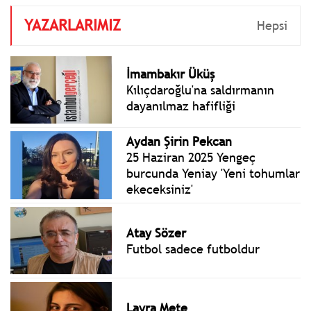
YAZARLARIMIZ
Hepsi
İmambakır Üküş
Kılıçdaroğlu'na saldırmanın
dayanılmaz hafifliği
Aydan Şirin Pekcan
25 Haziran 2025 Yengeç
burcunda Yeniay 'Yeni tohumlar
ekeceksiniz'
Atay Sözer
Futbol sadece futboldur
Layra Mete