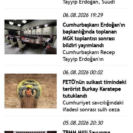
Tayyip Erdoğan, Suudi
Arabistan Veliaht Prensi
06.08.2026 19:29
Muhammed bin Selman ile
Pakistan Başbakanı Şahbaz
Cumhurbaşkanı Erdoğan'ın
Şerif, Suudi Arabistan'ın
başkanlığında toplanan
Mekke şehrinde Ortak
MGK toplantısı sonrası
Savunma Anlaşması
bildiri yayımlandı
imzaladı.
Cumhurbaşkanı Recep
Tayyip Erdoğan'ın
başkanlığında toplanan
06.08.2026 00:02
MGK toplantısı sona erdi. 2
saat 15 dakika süren
FETÖ'nün suikast timindeki
toplantının ardından
terörist Burkay Karatepe
yayınlanan bildiride
tutuklandı
Terörsüz Türkiye sürecine
Cumhuriyet savcılığındaki
değinildiği aktarıldı.
ifadesi sonrası sulh ceza
hakimliğine çıkartılan
05.08.2026 20:30
Karatepe tutuklandı.
TBMM Milli Savunma