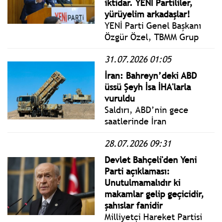
iktidar. YENİ Partililer,
yürüyelim arkadaşlar!
YENİ Parti Genel Başkanı
Özgür Özel, TBMM Grup
Toplantısı’nda konuştu.
31.07.2026 01:05
Geleceğimizi inşa
edeceğimiz bu üç ayda
İran: Bahreyn’deki ABD
sizleri harcı karmaya,
üssü Şeyh İsa İHA'larla
tuğlayı koymaya, yeni ve
vuruldu
büyük bir evi inşa etmeye
Saldırı, ABD’nin gece
davet ediyorum.
saatlerinde İran
topraklarına ve İran’ın
28.07.2026 09:31
bölgedeki unsurlarına
yönelik yeni bir hava
Devlet Bahçeli'den Yeni
harekatı
Parti açıklaması:
gerçekleştirmesinin
Unutulmamalıdır ki
ardından geldi.
makamlar gelip geçicidir,
şahıslar fanidir
Milliyetçi Hareket Partisi