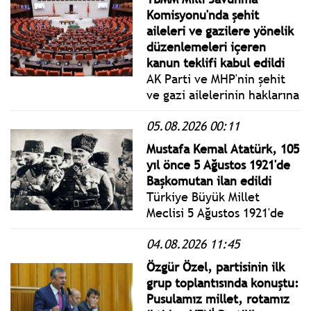
Komisyonu'nda şehit
aileleri ve gazilere yönelik
düzenlemeleri içeren
kanun teklifi kabul edildi
AK Parti ve MHP'nin şehit
ve gazi ailelerinin haklarına
yönelik TBMM Başkanlığı'na
05.08.2026 00:11
sunduğu dokuz maddelik
Bazı Kanunlarda Değişiklik
Mustafa Kemal Atatürk, 105
Yapılmasına Dair Kanun
yıl önce 5 Ağustos 1921'de
Teklifi kabul edildi.
Başkomutan ilan edildi
Türkiye Büyük Millet
Meclisi 5 Ağustos 1921'de
aldığı kararla Mustafa
04.08.2026 11:45
Kemal Atatürk'e
başkomutanlığı vermiştir.
Özgür Özel, partisinin ilk
grup toplantısında konuştu:
Pusulamız millet, rotamız