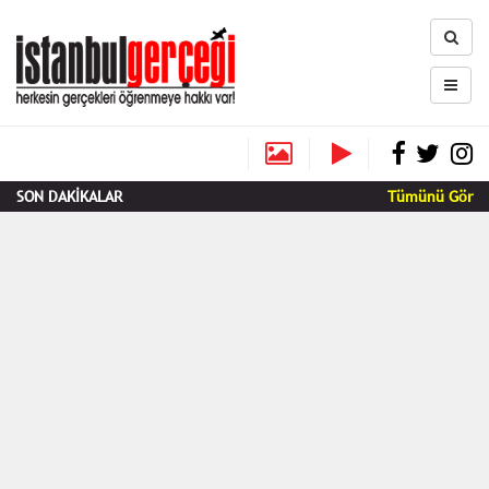
SON DAKİKALAR
Tümünü Gör