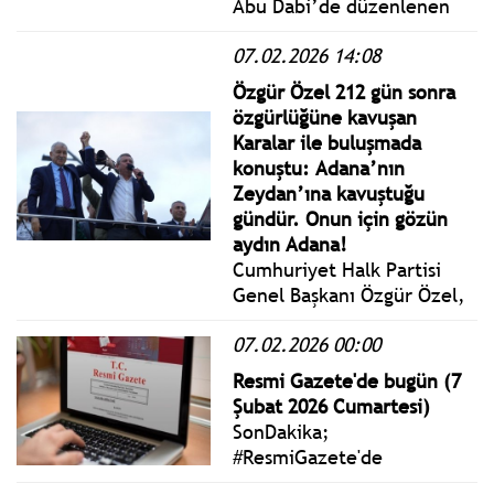
Abu Dabi’de düzenlenen
Dünya Master Oyunları’nda
07.02.2026 14:08
5 bin metre yüzmede
şampiyon oldu. Avcı,
Özgür Özel 212 gün sonra
organizasyonda farklı
özgürlüğüne kavuşan
branşlarda da mücadele
Karalar ile buluşmada
edecek.
konuştu: Adana’nın
Zeydan’ına kavuştuğu
gündür. Onun için gözün
aydın Adana!
Cumhuriyet Halk Partisi
Genel Başkanı Özgür Özel,
212 gün boyunca hukuksuz
07.02.2026 00:00
bir şekilde cezaevinde
tutulan Adana Büyükşehir
Resmi Gazete'de bugün (7
Belediye Başkanı Zeydan
Şubat 2026 Cumartesi)
Karalar ile Adana’da halk
SonDakika;
buluşmasında bir araya
#ResmiGazete'de
geldi.
yayımlanan 7 Şubat 2026