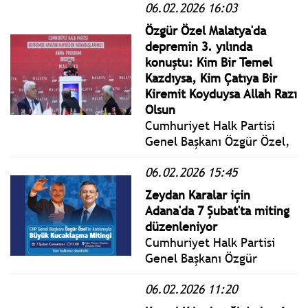
06.02.2026 16:03
Cumartesi yönetmelik,
genelge ve tebliğler
Özgür Özel Malatya'da
www.istanbulgercegi.com'da
depremin 3. yılında
takip edebilirsiniz.
konuştu: Kim Bir Temel
Kazdıysa, Kim Çatıya Bir
Kiremit Koyduysa Allah Razı
Olsun
Cumhuriyet Halk Partisi
Genel Başkanı Özgür Özel,
Malatya’da 6 Şubat
06.02.2026 15:45
depreminde hayatını
kaybeden vatandaşlarımız
Zeydan Karalar için
için düzenlenen anma
Adana'da 7 Şubat'ta miting
programına katıldı.
düzenleniyor
Cumhuriyet Halk Partisi
Genel Başkanı Özgür
Özel'in katılımıyla Büyük
06.02.2026 11:20
Kucaklaşma Mitingi... 7
Şubat Cumartesi, saat 17,