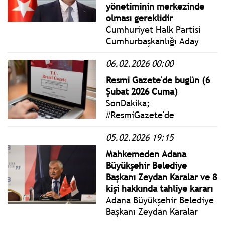
yönetiminin merkezinde
olması gereklidir
Cumhuriyet Halk Partisi
Cumhurbaşkanlığı Aday
Ofisi Milli Savunma Politika
06.02.2026 00:00
Kurulu Başkanı Emekli
Koramiral Atilla Kezek, 6
Resmi Gazete'de bugün (6
Şubat depreminin
Şubat 2026 Cuma)
yıldönümünde bir kez daha
SonDakika;
Afet Yönetim Sistemi'nin
#ResmiGazete'de
önemine dikkat çekti.
yayımlanan 6 Şubat 2026
05.02.2026 19:15
Cuma yönetmelik, genelge
ve tebliğler
Mahkemeden Adana
www.istanbulgercegi.com'da
Büyükşehir Belediye
takip edebilirsiniz.
Başkanı Zeydan Karalar ve 8
kişi hakkında tahliye kararı
Adana Büyükşehir Belediye
Başkanı Zeydan Karalar
hakkında mahkemece