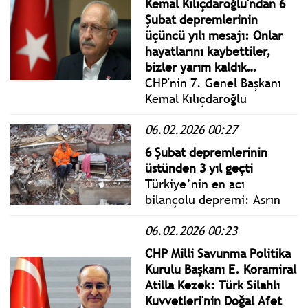
Kemal Kılıçdaroğlu'ndan 6
Uğur Mumcu Meydanı.
Şubat depremlerinin
üçüncü yılı mesajı: Onlar
hayatlarını kaybettiler,
bizler yarım kaldık…
CHP'nin 7. Genel Başkanı
Kemal Kılıçdaroğlu
yayımladığı mesajında;
06.02.2026 00:27
Gerekli bütün tedbirlerin
alınması hem deprem
6 Şubat depremlerinin
şehitlerine vefa borcumuz
üstünden 3 yıl geçti
hem de gelecek
Türkiye’nin en acı
nesillerimize karşı en
bilançolu depremi: Asrın
büyük sorumluluğumuzdur.
felaketinin üstünden 3 yıl
06.02.2026 00:23
geçti.
CHP Milli Savunma Politika
Kurulu Başkanı E. Koramiral
Atilla Kezek: Türk Silahlı
Kuvvetleri'nin Doğal Afet