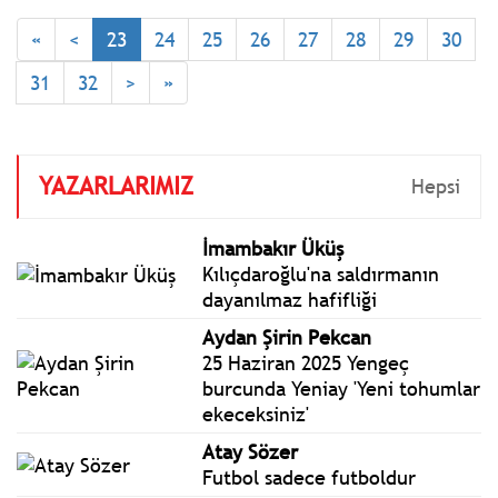
tahliye kararı verildi.
«
<
23
24
25
26
27
28
29
30
31
32
>
»
YAZARLARIMIZ
Hepsi
İmambakır Üküş
Kılıçdaroğlu'na saldırmanın
dayanılmaz hafifliği
Aydan Şirin Pekcan
25 Haziran 2025 Yengeç
burcunda Yeniay 'Yeni tohumlar
ekeceksiniz'
Atay Sözer
Futbol sadece futboldur