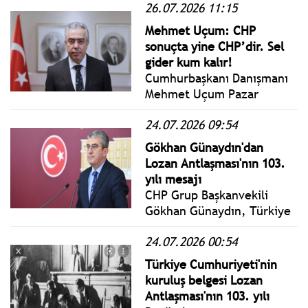
26.07.2026 11:15
yenerek şampiyon oldu.
Mehmet Uçum: CHP
sonuçta yine CHP’dir. Sel
gider kum kalır!
Cumhurbaşkanı Danışmanı
Mehmet Uçum Pazar
yazısında siyasi gündemi
24.07.2026 09:54
değerlendirdi; Türkiye’nin
gündeminde CHP ve Yeni
Gökhan Günaydın'dan
Parti ayrışması genel
Lozan Antlaşması'nın 103.
politikanın ihtiyaçları
yılı mesajı
açısından son derece
CHP Grup Başkanvekili
önemsizdir.
Gökhan Günaydın, Türkiye
Cumhuriyeti'nin kuruluş
24.07.2026 00:54
belgesi Lozan
Antlaşması'nın 103. yılı
Türkiye Cumhuriyeti'nin
nedeniyle mesaj yayımladı.
kuruluş belgesi Lozan
Antlaşması'nın 103. yılı