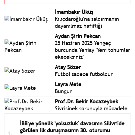
İmambakır Üküş
Kılıçdaroğlu'na saldırmanın
dayanılmaz hafifliği
Aydan Şirin Pekcan
25 Haziran 2025 Yengeç
burcunda Yeniay 'Yeni tohumlar
ekeceksiniz'
Atay Sözer
Futbol sadece futboldur
Layra Mete
Bungun
Prof.Dr. Bekir Kocazeybek
Sivrisinek sorunuyla mücadele
İBB'ye yönelik 'yolsuzluk' davasının Silivri'de
görülen ilk duruşmasının 30. oturumu