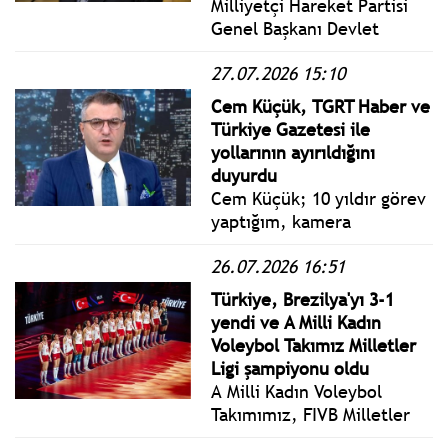
Milliyetçi Hareket Partisi
Genel Başkanı Devlet
Bahçeli'den Yeni Parti
27.07.2026 15:10
açıklaması; Bugün
yapılması gereken; CHP-
Cem Küçük, TGRT Haber ve
Yeni Parti hattındaki tüm
Türkiye Gazetesi ile
tartışmaları Türkiye’nin
yollarının ayırıldığını
ana gündem maddesi
duyurdu
haline getirmemektir.
Cem Küçük; 10 yıldır görev
yaptığım, kamera
arkasından sahadaki
26.07.2026 16:51
muhabirine kadar, her biri
alanında marka olan ekip
Türkiye, Brezilya'yı 3-1
arkadaşlarımla birçok ses
yendi ve A Milli Kadın
getiren habere imza
Voleybol Takımız Milletler
attığımız TGRT Haber ve
Ligi şampiyonu oldu
Türkiye Gazetesi’yle
A Milli Kadın Voleybol
yollarımızı ayırdık.
Takımımız, FIVB Milletler
Ligi finalinde Brezilya'yı 3-1