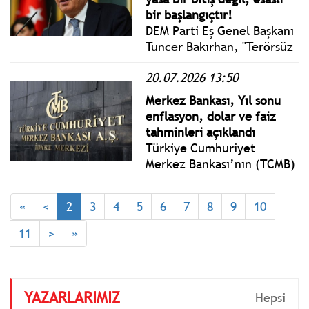
savundu.
bir başlangıçtır!
DEM Parti Eş Genel Başkanı
Tuncer Bakırhan, "Terörsüz
Türkiye" süreci kapsamında
20.07.2026 13:50
yapılan çalışmaları
hatırlatarak, demokratik
Merkez Bankası, Yıl sonu
Türkiye'nin inşasının kalkış
enflasyon, dolar ve faiz
noktasının "çerçeve yasa"
tahminleri açıklandı
olduğunu belirtti.
Türkiye Cumhuriyet
Merkez Bankası’nın (TCMB)
temmuz ayı Piyasa
Katılımcıları Anketi’ne göre
«
<
2
3
4
5
6
7
8
9
10
yıl sonu enflasyon
beklentisi yüzde 29,21’e
11
>
»
yükseldi.
YAZARLARIMIZ
Hepsi