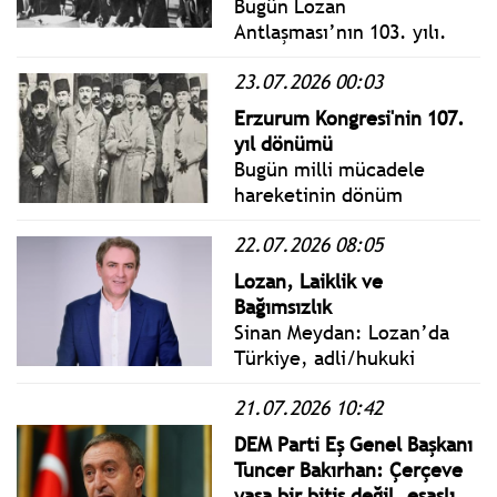
Bugün Lozan
Antlaşması’nın 103. yılı.
Osmanlı'nın Sevr anlaşması
23.07.2026 00:03
ile kaybedilen Anadolu'yu
yeniden kazandıran Lozan
Erzurum Kongresi'nin 107.
Antlaşması 24 Temmuz 1923
yıl dönümü
yılında imzalanmıştı.
Bugün milli mücadele
hareketinin dönüm
noktalarından olan ve
22.07.2026 08:05
Mustafa Kemal Atatürk
öncülüğünde Türkiye
Lozan, Laiklik ve
Cumhuriyeti'nin
Bağımsızlık
temellerinin atıldığı
Sinan Meydan: Lozan’da
Erzurum Kongresi'nin 107.
Türkiye, adli/hukuki
yıl dönümü.
kapitülasyonları kaldırarak,
21.07.2026 10:42
Patrikhane’nin adli/hukuki
yetkilerine son vererek
DEM Parti Eş Genel Başkanı
devletin bağımsızlığını
Tuncer Bakırhan: Çerçeve
sağlamak için laikliği
yasa bir bitiş değil, esaslı