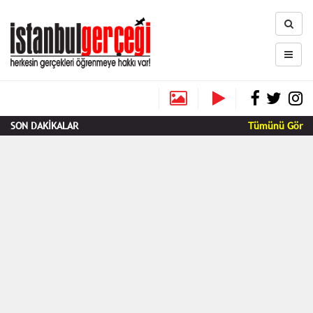
SON DAKİKALAR
Tümünü Gör