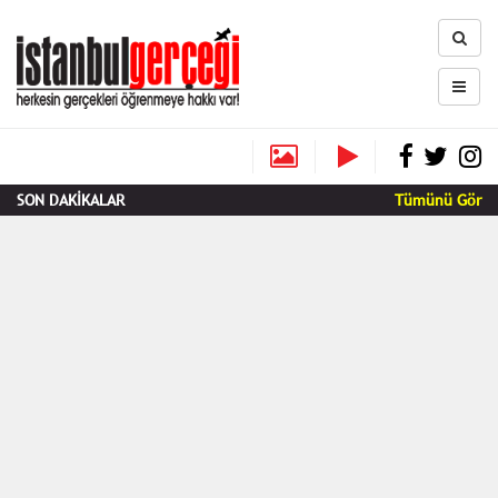
SON DAKİKALAR
Tümünü Gör