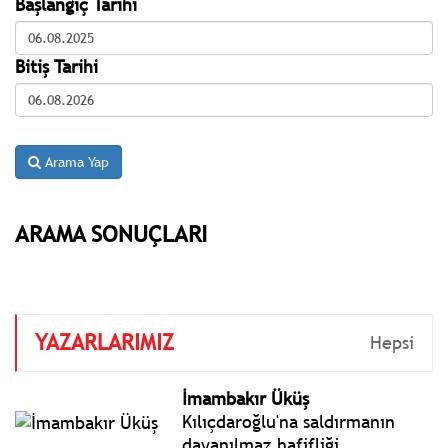
Başlangıç Tarihi
Bitiş Tarihi
Arama Yap
ARAMA SONUÇLARI
YAZARLARIMIZ
Hepsi
İmambakır Üküş
Kılıçdaroğlu'na saldırmanın
dayanılmaz hafifliği