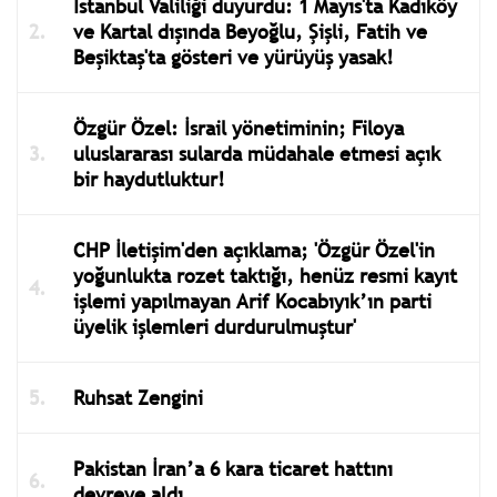
İstanbul Valiliği duyurdu: 1 Mayıs'ta Kadıköy
ve Kartal dışında Beyoğlu, Şişli, Fatih ve
Beşiktaş'ta gösteri ve yürüyüş yasak!
Özgür Özel: İsrail yönetiminin; Filoya
uluslararası sularda müdahale etmesi açık
bir haydutluktur!
CHP İletişim'den açıklama; 'Özgür Özel'in
yoğunlukta rozet taktığı, henüz resmi kayıt
işlemi yapılmayan Arif Kocabıyık’ın parti
üyelik işlemleri durdurulmuştur'
Ruhsat Zengini
Pakistan İran’a 6 kara ticaret hattını
devreye aldı