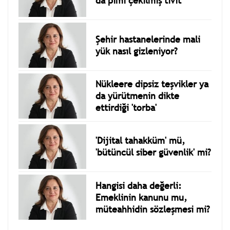
da pimi çekilmiş tivit
Şehir hastanelerinde mali
yük nasıl gizleniyor?
Nükleere dipsiz teşvikler ya
da yürütmenin dikte
ettirdiği 'torba'
'Dijital tahakküm' mü,
'bütüncül siber güvenlik' mi?
Hangisi daha değerli:
Emeklinin kanunu mu,
müteahhidin sözleşmesi mi?