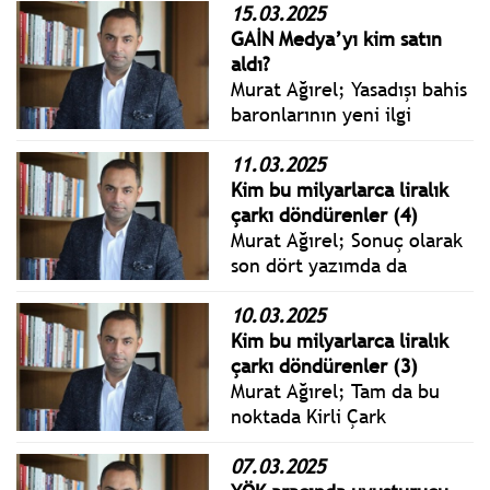
15.03.2025
GAİN Medya’yı kim satın
aldı?
Murat Ağırel; Yasadışı bahis
baronlarının yeni ilgi
alanları arasında film yapım
şirketleri var. Vizyona giren
11.03.2025
filmlerin bilet satış
Kim bu milyarlarca liralık
rakamları konusunda
çarkı döndürenler (4)
birtakım iddialar var,
Murat Ağırel; Sonuç olarak
sektördeki kişiler bunu
son dört yazımda da
yüksek sesle dillendiriyor.
milyarlarca liralık yasadışı
sanal bahis parasının
10.03.2025
döndüğü sistemi okudunuz.
Kim bu milyarlarca liralık
Savcılık makamı bunun
çarkı döndürenler (3)
başrol oyuncusunun Payfix
Murat Ağırel; Tam da bu
firması olduğunu
noktada Kirli Çark
düşünüyor.
kitabımda yazdığım Yaşam
Ayavefe, İlker Arabacı,
07.03.2025