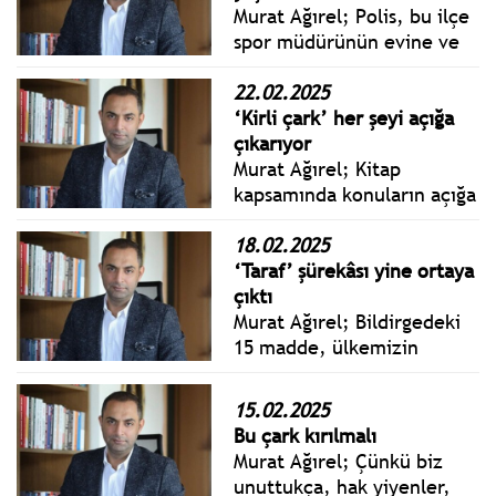
kapsamıyor” açıklamaları
Murat Ağırel; Polis, bu ilçe
geldi.
spor müdürünün evine ve
işyerine baskın yapmış.
Skandal daha da büyümüş.
22.02.2025
Ortaya AFAD tarafından
‘Kirli çark’ her şeyi açığa
bedeli ödenmiş yüzlerce
çıkarıyor
malzeme çıkmış.
Murat Ağırel; Kitap
kapsamında konuların açığa
çıkması ve gerçeği
öğrenmek için Acun Ilıcalı,
18.02.2025
Erden Timur, Sedat Peker
‘Taraf’ şürekâsı yine ortaya
gibi isimlerle de konuştum.
çıktı
Açıklamaları kitapta yer
Murat Ağırel; Bildirgedeki
alıyor.
15 madde, ülkemizin
tarihsel, hukuki ve
toplumsal dinamikleriyle
15.02.2025
bağdaşmayan, bölücülük
Bu çark kırılmalı
eğilimi taşıyan, laik
Murat Ağırel; Çünkü biz
Cumhuriyet anayasasını
unuttukça, hak yiyenler,