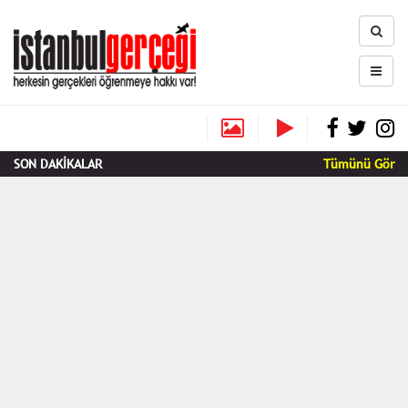
SON DAKİKALAR
Tümünü Gör