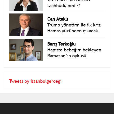
Çiğdem Toker
Yeni Parti’nin GRECO
taahhüdü nedir?
Can Ataklı
Trump yönetimi ile ilk kriz
Hamas yüzünden çıkacak
Barış Terkoğlu
Hapiste bebeğini bekleyen
Ramazan’ın öyküsü
Tweets by istanbulgercegi