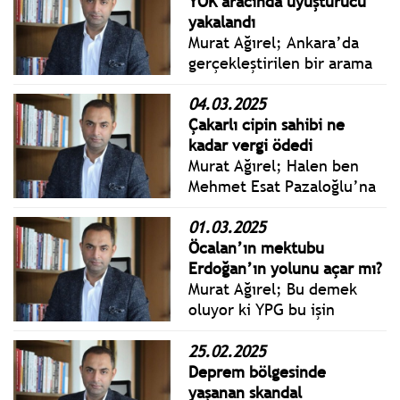
Berkin Kaya, Nebil Serkan
YÖK aracında uyuşturucu
Zubari, Osman Güneş
yakalandı
Çizmeci gibi isimler MASAK
Murat Ağırel; Ankara’da
raporunda karşıma çıktı.
gerçekleştirilen bir arama
sırasında, Yükseköğretim
Kurulu’na (YÖK) ait resmi
04.03.2025
bir araçta uyuşturucu
Çakarlı cipin sahibi ne
bulundu. Tutulan
kadar vergi ödedi
tutanaklarla birlikte YÖK,
Murat Ağırel; Halen ben
olay hakkında
Mehmet Esat Pazaloğlu’na
bilgilendirilmiş. İddia
çakarlı araç hakkı nasıl ve
edilen durumu YÖK
neden kim tarafından
01.03.2025
yetkililerine sordum. Şu
verildi anlayamadım.
Öcalan’ın mektubu
cevabı aldım.
Tarikat bağlantısı mı?
Erdoğan’ın yolunu açar mı?
İktidarın sırtını sıvazladığı
Murat Ağırel; Bu demek
iş insanı olması mı? Nedir
oluyor ki YPG bu işin
bu kişinin ayrıcalığı?
dışında. Zaten Öcalan’ın
çağrısından sonra apar
25.02.2025
topar her yerden “YPG bu
Deprem bölgesinde
işin dışında”, “Çağrı YPG’yi
yaşanan skandal