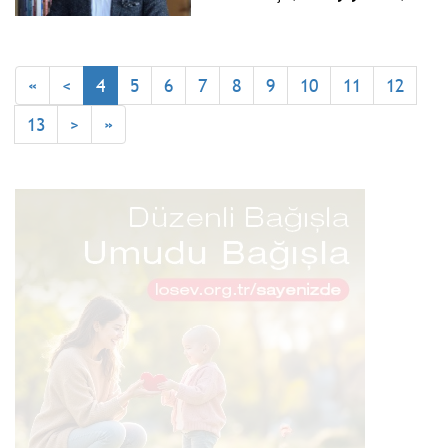
hedef alan söylemleri
rüşvetle iş çevirenler,
barındırıyor.
yasadışı işlerle
zenginleşenler
güçleniyorlar. Bu çarkı artık
«
<
4
5
6
7
8
9
10
11
12
kırmalıyız.
13
>
»