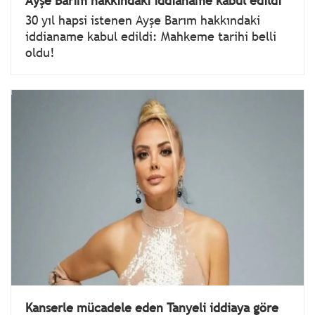
Ayşe Barım hakkındaki iddianame kabul edildi
30 yıl hapsi istenen Ayşe Barım hakkındaki
iddianame kabul edildi: Mahkeme tarihi belli
oldu!
Kanserle mücadele eden Tanyeli iddiaya göre