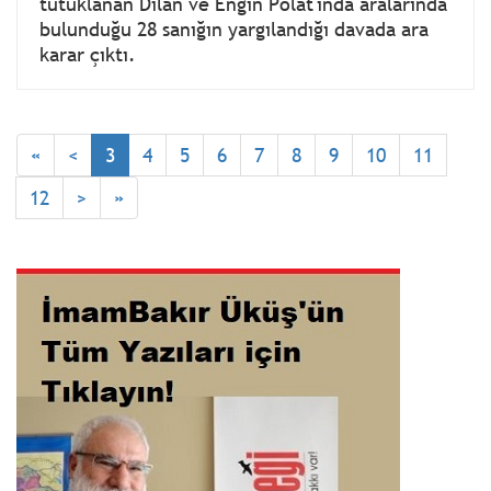
tutuklanan Dilan ve Engin Polat'ında aralarında
bulunduğu 28 sanığın yargılandığı davada ara
karar çıktı.
«
<
3
4
5
6
7
8
9
10
11
12
>
»