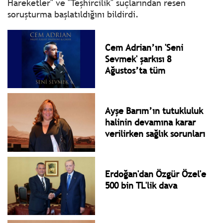
Hareketler" ve "Teşhircilik" suçlarından resen
soruşturma başlatıldığını bildirdi.
Cem Adrian’ın 'Seni
Sevmek' şarkısı 8
Ağustos’ta tüm
platformlarda yayında
olacak
Ayşe Barım’ın tutukluluk
halinin devamına karar
verilirken sağlık sorunları
için adli tıpa sevk edildi;
davanın 2. duruşması 1
Ekim’de yapılacak!
Erdoğan'dan Özgür Özel'e
500 bin TL'lik dava