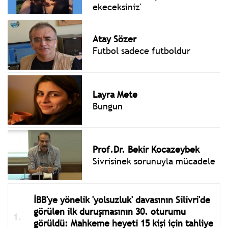
ekeceksiniz'
Atay Sözer
Futbol sadece futboldur
Layra Mete
Bungun
Prof.Dr. Bekir Kocazeybek
Sivrisinek sorunuyla mücadele
İBB'ye yönelik 'yolsuzluk' davasının Silivri'de
görülen ilk duruşmasının 30. oturumu
görüldü: Mahkeme heyeti 15 kişi için tahliye