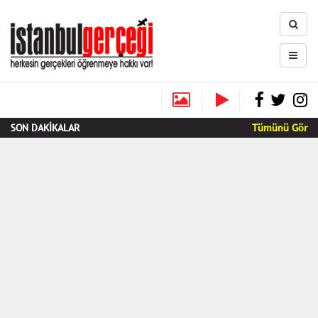
SON DAKİKALAR
Tümünü Gör