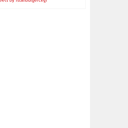
eets by istanbulgercegi