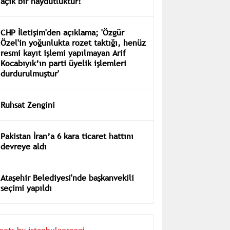
uluslararası sularda müdahale etmesi
açık bir haydutluktur!
CHP İletişim'den açıklama; 'Özgür
Özel'in yoğunlukta rozet taktığı, henüz
resmi kayıt işlemi yapılmayan Arif
Kocabıyık’ın parti üyelik işlemleri
durdurulmuştur'
Ruhsat Zengini
Pakistan İran’a 6 kara ticaret hattını
devreye aldı
Ataşehir Belediyesi'nde başkanvekili
seçimi yapıldı