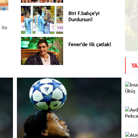
Biri F.bahçe'yi
Durdursun!
 ile
Fener'de ilk çatlak!
YA