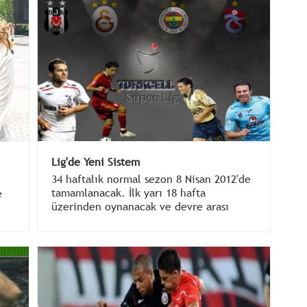
Lig'de Yeni Sistem
34 haftalık normal sezon 8 Nisan 2012'de
tamamlanacak. İlk yarı 18 hafta
e
üzerinden oynanacak ve devre arası
tatile 21 Aralık'da girilecek. İkinci yarı
ise 4 Ocak 2012'de başlayacak.