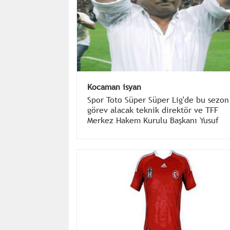
Kocaman isyan
Spor Toto Süper Süper Lig'de bu sezon
görev alacak teknik direktör ve TFF
Merkez Hakem Kurulu Başkanı Yusuf
Namoğlu, yeni sezon öncesinde yayınc
kuruluş Lig TV'de yayınlanan programd
bir araya gelerek görüşlerini açıkladıla