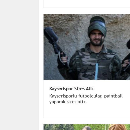
Cezaevi’nde tutuklu bulunan Aziz
Yıldırım’a yolladı
Kayserispor Stres Attı
Kayserisporlu futbolcular, paintball
yaparak stres attı..