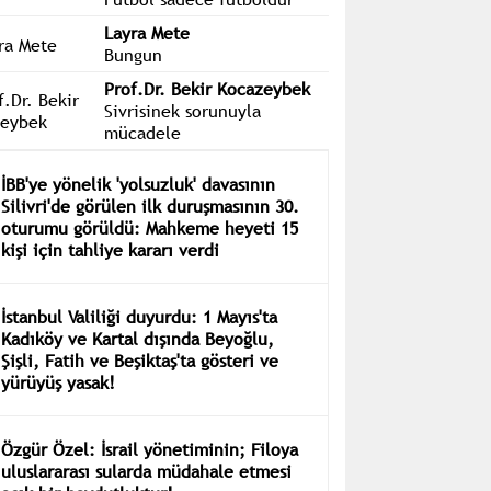
Atay Sözer
Futbol sadece futboldur
Layra Mete
Bungun
Prof.Dr. Bekir Kocazeybek
Sivrisinek sorunuyla
mücadele
İBB'ye yönelik 'yolsuzluk' davasının
Silivri'de görülen ilk duruşmasının 30.
oturumu görüldü: Mahkeme heyeti 15
kişi için tahliye kararı verdi
İstanbul Valiliği duyurdu: 1 Mayıs'ta
Kadıköy ve Kartal dışında Beyoğlu,
Şişli, Fatih ve Beşiktaş'ta gösteri ve
yürüyüş yasak!
Özgür Özel: İsrail yönetiminin; Filoya