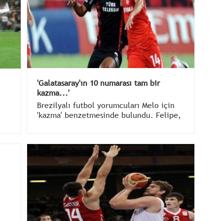
'Galatasaray'ın 10 numarası tam bir
kazma...'
Brezilyalı futbol yorumcuları Melo için
'kazma' benzetmesinde bulundu. Felipe,
"Tek amaçları bana saldırmak" dedi.
ı
a
r.