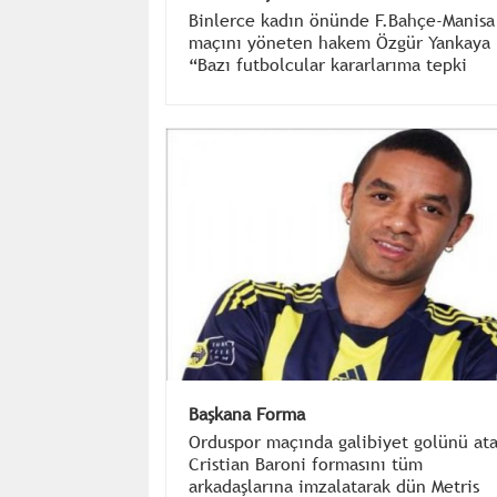
Binlerce kadın önünde F.Bahçe-Manisa
maçını yöneten hakem Özgür Yankaya
“Bazı futbolcular kararlarıma tepki
göstermek istedi ama kadınlar var diy
hiç seslerini çıkaramadı” dedi
Başkana Forma
Orduspor maçında galibiyet golünü at
Cristian Baroni formasını tüm
arkadaşlarına imzalatarak dün Metris