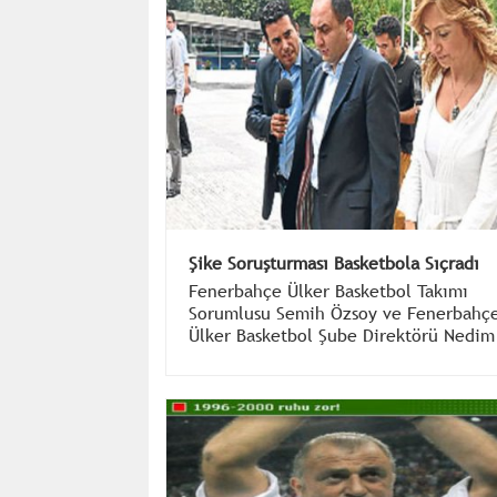
Şike Soruşturması Basketbola Sıçradı
Fenerbahçe Ülker Basketbol Takımı
Sorumlusu Semih Özsoy ve Fenerbahç
Ülker Basketbol Şube Direktörü Nedim
Karakaş, dün İstanbul Emniyet
Müdürlüğü'ne gelerek ifade verdi