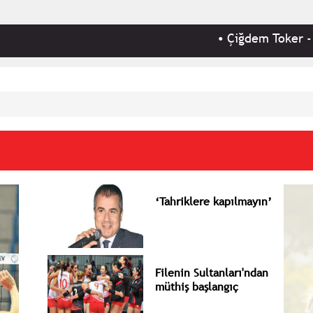
•
Çiğdem Toker - 'Güçlü ekonomik
‘Tahriklere kapılmayın’
Filenin Sultanları'ndan
müthiş başlangıç