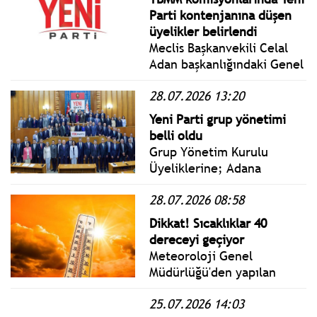
ve Yalova için sarı kodlu
Parti kontenjanına düşen
uyarı verildi. Rüzgarın hızı
üyelikler belirlendi
saatte 70 km'ye varacak.
Meclis Başkanvekili Celal
Adan başkanlığındaki Genel
Kurul'da okunan aday
28.07.2026 13:20
listeleri oylanarak kabul
edildi.
Yeni Parti grup yönetimi
belli oldu
Grup Yönetim Kurulu
Üyeliklerine; Adana
Milletvekili Burhanettin
28.07.2026 08:58
Bulut, Malatya Milletvekili
Veli Ağbaba, İstanbul
Dikkat! Sıcaklıklar 40
Milletvekili Turan Taşkın
dereceyi geçiyor
Özer, Ordu Milletvekili
Meteoroloji Genel
Seyit Torun ve İstanbul
Müdürlüğü'den yapılan
Milletvekili Özgür Karabat
açıklamaya göre;
seçildi.
25.07.2026 14:03
Marmara’nın güneybatısı,