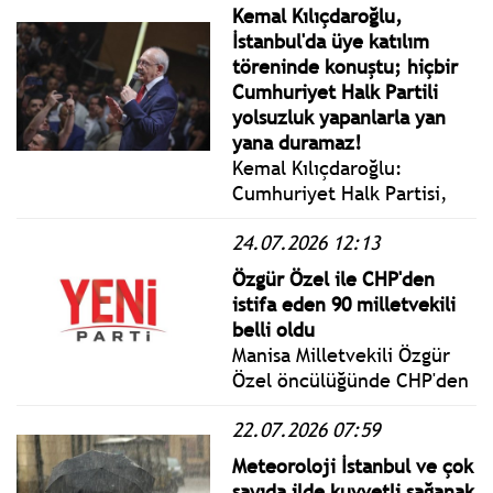
Kıyı Ege, İç Anadolu’nun
Kemal Kılıçdaroğlu,
güney ve doğusu ile
İstanbul'da üye katılım
Akdeniz Bölgesi'nin iç
töreninde konuştu; hiçbir
kesimlerinde rüzgarın hızı
Cumhuriyet Halk Partili
saatte 60 km'yi geçiyor.
yolsuzluk yapanlarla yan
yana duramaz!
Kemal Kılıçdaroğlu:
Cumhuriyet Halk Partisi,
bilhassa kimsesizlerin
24.07.2026 12:13
kimsesidir. Adımız belli;
Halk Partisiyiz, halkın
Özgür Özel ile CHP'den
partisiyiz, Biz Mustafa
istifa eden 90 milletvekili
Kemal'in, İnönü'nün,
belli oldu
Ecevit'in, Baykal'ın
Manisa Milletvekili Özgür
partisiyiz.
Özel öncülüğünde CHP'den
istifa ederek Yeni Parti'nin
22.07.2026 07:59
Kurucular Kurulu'nda yer
alan 91 milletvekilinin
Meteoroloji İstanbul ve çok
isimleri belli oldu.
sayıda ilde kuvvetli sağanak