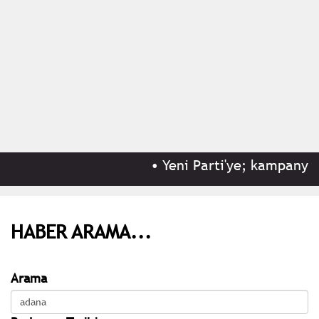
•
Yeni Parti'ye; kampanyası
HABER ARAMA...
Arama