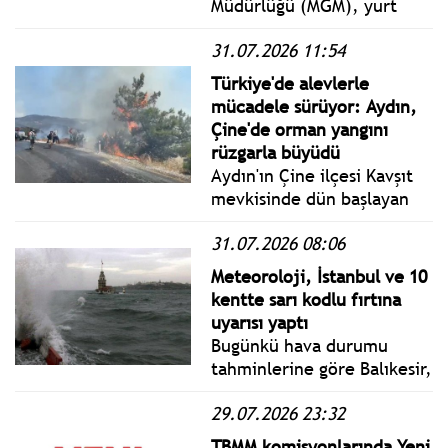
Müdürlüğü (MGM), yurt
genelinde hava durumuna
31.07.2026 11:54
ilişkin son tahminlerini
paylaştı.
Türkiye'de alevlerle
mücadele sürüyor: Aydın,
Çine'de orman yangını
rüzgarla büyüdü
Aydın'ın Çine ilçesi Kavşıt
mevkisinde dün başlayan
orman yangınına gece
31.07.2026 08:06
boyunca karadan müdahale
edildi.
Meteoroloji, İstanbul ve 10
kentte sarı kodlu fırtına
uyarısı yaptı
Bugünkü hava durumu
tahminlerine göre Balıkesir,
Bursa, Çanakkale, Edirne,
29.07.2026 23:32
İstanbul, İzmir, Kırklareli,
Kocaeli, Manisa, Tekirdağ
TBMM komisyonlarında Yeni