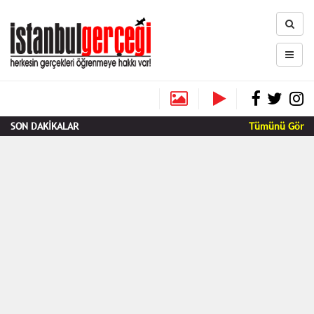
SON DAKİKALAR
Tümünü Gör