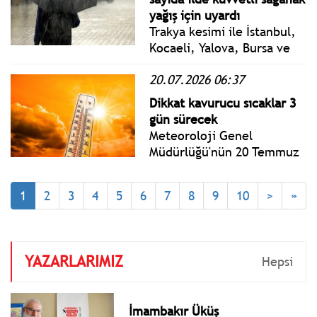
yağış için uyardı
Trakya kesimi ile İstanbul,
Kocaeli, Yalova, Bursa ve
Bilecik çevrelerinin
20.07.2026 06:37
sağanak ve gök gürültülü
sağanak yağışlı geçeceği
Dikkat kavurucu sıcaklar 3
tahmin ediliyor.
gün sürecek
Meteoroloji Genel
Müdürlüğü'nün 20 Temmuz
hava durumu tahminine
göre; Hava sıcaklıkları
1
2
3
4
5
6
7
8
9
10
>
»
yükselerek bugünden
başlayarak üç günlük
kavurucu sıcaklar
dönemine girilecek.
YAZARLARIMIZ
Hepsi
İmambakır Üküş