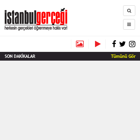
SON DAKİKALAR
Tümünü Gör