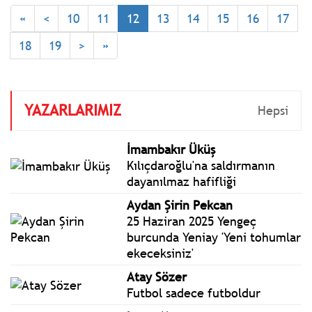
İşçiliğine Karşı Mücadeleye,
«
<
10
11
12
13
14
15
16
17
Kasım ayında 216, yılın ilk
on bir ayında en az 1956
18
19
>
»
işçi hayatını kaybetti."
denildi.
YAZARLARIMIZ
Hepsi
İmambakır Üküş
Kılıçdaroğlu'na saldırmanın
dayanılmaz hafifliği
Aydan Şirin Pekcan
25 Haziran 2025 Yengeç
burcunda Yeniay 'Yeni tohumlar
ekeceksiniz'
Atay Sözer
Futbol sadece futboldur