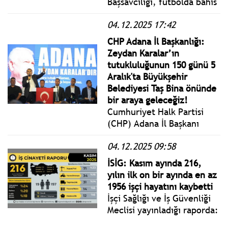
Başsavcılığı, futbolda bahis
soruşturmasında yeni
04.12.2025 17:42
operasyonlara başladı.
Gözaltına alınan isimler
CHP Adana İl Başkanlığı:
arasında eski hakem ve
Zeydan Karalar’ın
yorumcu Ahmet Çakar,
tutukluluğunun 150 günü 5
futbolcular Mert Hakan ile
Aralık'ta Büyükşehir
Metehan Baltacı da var.
Belediyesi Taş Bina önünde
bir araya geleceğiz!
Cumhuriyet Halk Partisi
(CHP) Adana İl Başkanı
Doç. Dr. Anıl Tanburoğlu,
04.12.2025 09:58
Adana Büyükşehir Belediye
Başkanı Zeydan Karalar’ın
İSİG: Kasım ayında 216,
150 gündür devam eden
yılın ilk on bir ayında en az
tutukluluk süreci hakkında
1956 işçi hayatını kaybetti
bir açıklama yaptı.
İşçi Sağlığı ve İş Güvenliği
Meclisi yayınladığı raporda:
"İş Cinayetlerine ve Çocuk