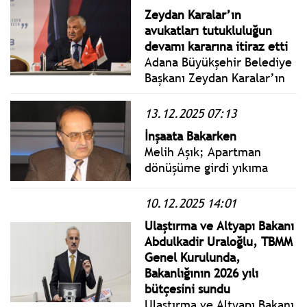
görüşmelerine başlandı.
Zeydan Karalar’ın
avukatları tutukluluğun
devamı kararına itiraz etti
Adana Büyükşehir Belediye
Başkanı Zeydan Karalar’ın
avukatları tutukluluğun
devamı kararına itiraz etti.
13.12.2025 07:13
Delil olarak gösterilen
İnşaata Bakarken
Masak raporu, bilirkişi
Melih Aşık; Apartman
raporu, tape kaydı ve HTS
dönüşüme girdi yıkıma
kaydı yok…
hazırlanıyor. Çalışan
ustaları izliyoruz. Her biri
10.12.2025 14:01
60 - 70 yaş bandında
Ulaştırma ve Altyapı Bakanı
adamlar. Evinde bir köşede
Abdulkadir Uraloğlu, TBMM
oturacak ve torun sevecek
Genel Kurulunda,
yerde günde 10 saat işçilik
Bakanlığının 2026 yılı
yapıyorlar. Belediyelerin
bütçesini sundu
yol inşaatlarında aynı yaşlı
Ulaştırma ve Altyapı Bakanı