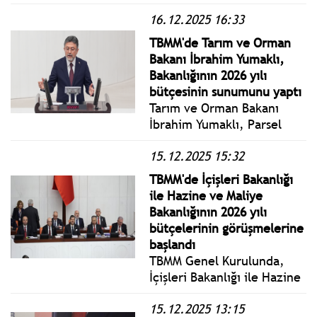
gelecek senaryosu olarak
16.12.2025 16:33
değil günlük hayatın
gerçeği olarak
TBMM'de Tarım ve Orman
yaşamaktadır. Kuraklık artık
Bakanı İbrahim Yumaklı,
sadece çevresel bir sorun
Bakanlığının 2026 yılı
değil; tarımı, gıdayı, göçü
bütçesinin sunumunu yaptı
ve kent yoksulluğunu
Tarım ve Orman Bakanı
belirleyen yapısal bir
İbrahim Yumaklı, Parsel
krizdir....
Bazlı Verim Sigortasına
15.12.2025 15:32
ilişkin "İlk defa bunun
uygulamasını pilot olarak
TBMM'de İçişleri Bakanlığı
2026'da Tekirdağ'da
ile Hazine ve Maliye
başlatacağız. Artık
Bakanlığının 2026 yılı
üreticilerimiz kendi
bütçelerinin görüşmelerine
tarlasındaki verime göre
başlandı
tazminat alabilecek." dedi.
TBMM Genel Kurulunda,
İçişleri Bakanlığı ile Hazine
ve Maliye Bakanlığının 2026
15.12.2025 13:15
yılı bütçelerinin