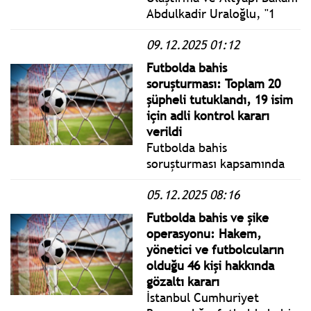
nesli görebilirsiniz. Peki
Abdulkadir Uraloğlu, "1
çocukları nerede ?
Nisan 2026'da 5G sinyali ile
09.12.2025 01:12
ülkemizi tanıştıracağız ve 2
yıl içerisinde bunu tüm
Futbolda bahis
ülkemizde yaygınlaştırmış
soruşturması: Toplam 20
olacağız." dedi.
şüpheli tutuklandı, 19 isim
için adli kontrol kararı
verildi
Futbolda bahis
soruşturması kapsamında
hakimliğe sevk edilen
05.12.2025 08:16
şüphelilerden toplam 20
isim için tutuklama, 19 isim
Futbolda bahis ve şike
içinse adli kontrol kararı
operasyonu: Hakem,
verildi.
yönetici ve futbolcuların
olduğu 46 kişi hakkında
gözaltı kararı
İstanbul Cumhuriyet