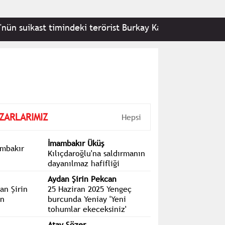
suikast timindeki terörist Burkay Karatepe tutuklandı
ZARLARIMIZ
Hepsi
İmambakır Üküş
Kılıçdaroğlu'na saldırmanın
dayanılmaz hafifliği
Aydan Şirin Pekcan
25 Haziran 2025 Yengeç
burcunda Yeniay 'Yeni
tohumlar ekeceksiniz'
Atay Sözer