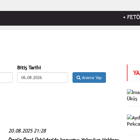
•
FETÖ'nün 
Bitiş Tarihi
YA
Arama Yap
20.08.2025 21:28