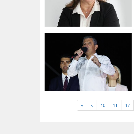
«
<
10
11
12