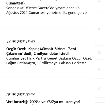
Cumartesi)
Sondakika; #ResmiGazete'de yayımlanan 16
Ağustos 2025 Cumartesi yönetmelik, genelge ve
tebliğler www.istanbulgercegi.com'dan takip
edebilirsiniz.
14.08.2025 15:40
Özgür Özel: 'Kapki; Mücahit Birinci, 'Seni
Çıkarırım' dedi, 2 milyon dolar istedi'
Cumhuriyet Halk Partisi Genel Başkanı Özgür Özel:
Lağım Patlamıştır, Sürdürmeye Çalışan Herkesin
Üzerine Bulaşacaktır.
08.08.2025 00:34
Veri hırsızlığı 2009’a ve YSK’ya mı uzanıyor?