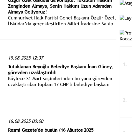
Özgür Özel Üsküdar'da konuştu: Yoksulun Hakkını
Zenginden Almaya, Senin Hakkını Uzun Adamdan
Almaya Geliyoruz!
Cumhuriyet Halk Partisi Genel Başkanı Özgür Özel,
Üsküdar’da gerçekleştirilen Millet İradesine Sahip
Çıkıyor Mitingine katıldı.
19.08.2025 12:37
Tutuklanan Beyoğlu Belediye Başkanı İnan Güney,
görevden uzaklaştırıldı
Böylece 31 Mart seçimlerinden bu yana görevden
uzaklaştırılan toplam 17 CHP'li belediye başkanı
bulunuyor, bunlardan 3'üne kayyım atandı.
Tutuklanan CHP'li belediye başkanı sayısı da 16
oldu.
16.08.2025 00:00
Resmi Gazete'de bugün (16 Ağustos 2025