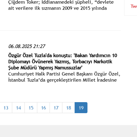
Çiğdem Toker; İddianamedeki şüpheli, “devlete
Tw
ait verilere ilk sızmanın 2009 ve 2015 yılında
YSK’dan bilgisayarlara sızmayla muhtemel
alındığını" söylüyor.
06.08.2025 21:27
Özgür Özel Tuzla'da konuştu: 'Bakan Yardımcın 10
Diplomayı Övünerek Yazmış, Torbacıyı Narkotik
Şube Müdürü Yapmış Namussuzlar'
Cumhuriyet Halk Partisi Genel Başkanı Özgür Özel,
İstanbul Tuzla’da gerçekleştirilen Millet İradesine
Sahip Çıkıyor Mitingine katıldı. Özel: Rejimin, AK
Parti rejiminin pislik paçasından akmaktadır.
13
14
15
16
17
18
19