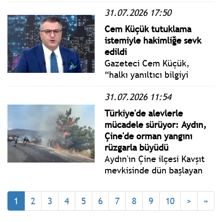
suçlamasıyla nöbetçi Sulh
31.07.2026 17:50
Ceza Hakimliği’nce
Cem Küçük tutuklama
tutuklandı.
istemiyle hakimliğe sevk
edildi
Gazeteci Cem Küçük,
“halkı yanıltıcı bilgiyi
alenen yayma”
31.07.2026 11:54
suçlamasıyla tutuklama
istemiyle nöbetçi Sulh
Türkiye'de alevlerle
Ceza Hakimliği’ne sevk
mücadele sürüyor: Aydın,
edildi.
Çine'de orman yangını
rüzgarla büyüdü
Aydın'ın Çine ilçesi Kavşıt
mevkisinde dün başlayan
orman yangınına gece
boyunca karadan müdahale
1
2
3
4
5
6
7
8
9
10
>
»
edildi.