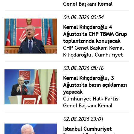
Genel Başkanı Kemal
Kılıçdaroğlu; "Devleti
04.08.2026 00:54
soyanlarla da mücadele
edeceğiz. Beşli çetelerle
Kemal Kılıçdaroğlu 4
de mücadele edeceğiz.
Ağustos'ta CHP TBMM Grup
Devletin hazinesini
toplantısında konuşacak
soyanlarla boşaltanlarla da
CHP Genel Başkanı Kemal
mücadele edeceğiz"
Kılıçdaroğlu, Cumhuriyet
Halk Partisi TBMM Grup
03.08.2026 08:16
Toplantısı 4 Ağustos 2026
Saı günü Saat: 13.30'da
Kemal Kılıçdaroğlu, 3
konuşacak.
Ağustos'ta basın açıklaması
yapacak
Cumhuriyet Halk Partisi
Genel Başkanı Kemal
Kılıçdaroğlu, CHP Genel
02.08.2026 23:01
Merkezinde gündeme dair
basın açıklaması
İstanbul Cumhuriyet
düzenleyecek.