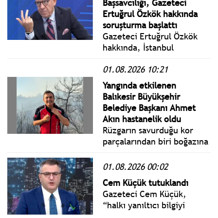
Başsavcılığı, Gazeteci
Ertuğrul Özkök hakkında
soruşturma başlattı
Gazeteci Ertuğrul Özkök
hakkında, İstanbul
Cumhuriyet Başsavcılığı
01.08.2026 10:21
tarafından
"Cumhurbaşkanına hakaret"
Yangında etkilenen
suçlamasıyla soruşturma
Balıkesir Büyükşehir
başlatıldı.
Belediye Başkanı Ahmet
Akın hastanelik oldu
Rüzgarın savurduğu kor
parçalarından biri boğazına
isabet eden Akın, yayını
yarıda keserek hastaneye
01.08.2026 00:02
kaldırıldı. Tedavi altına
Cem Küçük tutuklandı
alınan Başkan Akın'ın sağlık
Gazeteci Cem Küçük,
durumunun iyi olduğu
“halkı yanıltıcı bilgiyi
öğrenildi.
alenen yayma”