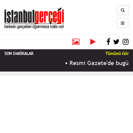
SON DAKİKALAR
Tümünü Gör
•
Resmi Gazete'de bugün (1