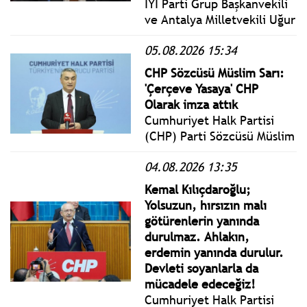
İYİ Parti Grup Başkanvekili
ve Antalya Milletvekili Uğur
Poyraz, "Terörsüz Türkiye"
05.08.2026 15:34
adı altında yürütülen
sürecin KCK ve PKK terör
CHP Sözcüsü Müslim Sarı:
örgütü yöneticileri, üyeleri
'Çerçeve Yasaya' CHP
ve kurucularına ilişkin bir
Olarak imza attık
süreç olduğunu savundu.
Cumhuriyet Halk Partisi
(CHP) Parti Sözcüsü Müslim
Sarı, Genel Merkez'de
04.08.2026 13:35
gerçekleştirilen Merkez
Yönetim Kurulu (MYK)
Kemal Kılıçdaroğlu;
toplantısının ardından basın
Yolsuzun, hırsızın malı
mensuplarının karşısına
götürenlerin yanında
çıktı.
durulmaz. Ahlakın,
erdemin yanında durulur.
Devleti soyanlarla da
mücadele edeceğiz!
Cumhuriyet Halk Partisi