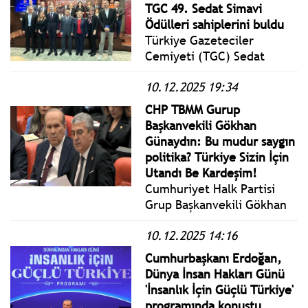
Salonunda 12 Aralık 2025
TGC 49. Sedat Simavi
Cuma günü görülen Bilirkişi
Ödülleri sahiplerini buldu
Davası Duruşması
Türkiye Gazeteciler
savunması.
Cemiyeti (TGC) Sedat
Simavi Ödülleri Töreni’nde
10.12.2025 19:34
9 dalda 18 ödül verildi.
CHP TBMM Gurup
Başkanvekili Gökhan
Günaydın: Bu mudur saygın
politika? Türkiye Sizin İçin
Utandı Be Kardeşim!
Cumhuriyet Halk Partisi
Grup Başkanvekili Gökhan
Günaydın, TBMM Genel
10.12.2025 14:16
Kurulu’nda bütçe
görüşmeleri sırasında
Cumhurbaşkanı Erdoğan,
açıklamalarda bulundu.
Dünya İnsan Hakları Günü
'İnsanlık İçin Güçlü Türkiye'
programında konuştu