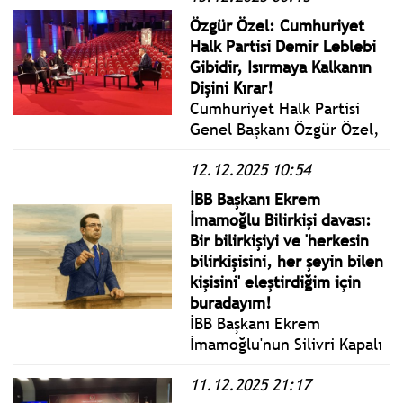
Türkiye'ye dönen hekim
Özgür Özel: Cumhuriyet
sayısının ise 249 olduğunu
Halk Partisi Demir Leblebi
bildirdi.
Gibidir, Isırmaya Kalkanın
Dişini Kırar!
Cumhuriyet Halk Partisi
Genel Başkanı Özgür Özel,
İlke TV canlı yayınına
12.12.2025 10:54
konuk oldu.
İBB Başkanı Ekrem
İmamoğlu Bilirkişi davası:
Bir bilirkişiyi ve 'herkesin
bilirkişisini, her şeyin bilen
kişisini' eleştirdiğim için
buradayım!
İBB Başkanı Ekrem
İmamoğlu'nun Silivri Kapalı
Ceza İnfaz Kurumu
11.12.2025 21:17
Yerleşkesi Duruşma