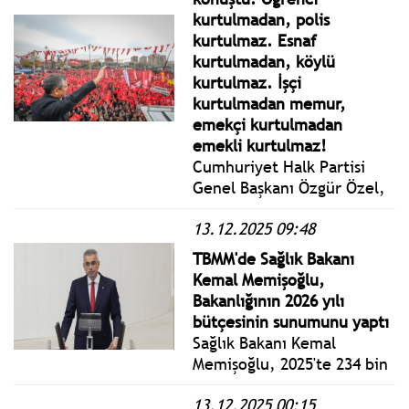
katıldı.
kurtulmadan, polis
kurtulmaz. Esnaf
kurtulmadan, köylü
kurtulmaz. İşçi
kurtulmadan memur,
emekçi kurtulmadan
emekli kurtulmaz!
Cumhuriyet Halk Partisi
Genel Başkanı Özgür Özel,
Kayseri’de gerçekleştirilen
13.12.2025 09:48
Millet İradesine Sahip
Çıkıyor Mitingine katıldı.
TBMM'de Sağlık Bakanı
Kemal Memişoğlu,
Bakanlığının 2026 yılı
bütçesinin sunumunu yaptı
Sağlık Bakanı Kemal
Memişoğlu, 2025'te 234 bin
hekimden yurt dışına
13.12.2025 00:15
gidenlerin sayısının 412,