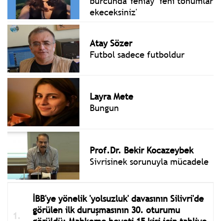
burcunda Yeniay 'Yeni tohumlar
ekeceksiniz'
Atay Sözer
Futbol sadece futboldur
Layra Mete
Bungun
Prof.Dr. Bekir Kocazeybek
Sivrisinek sorunuyla mücadele
İBB'ye yönelik 'yolsuzluk' davasının Silivri'de
görülen ilk duruşmasının 30. oturumu