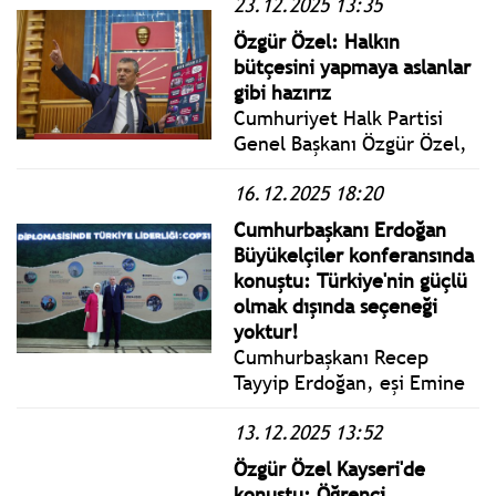
23.12.2025 13:35
bedellerini, satın alma
gücünün olağanüstü
Özgür Özel: Halkın
düşmesine ve enflasyonla
bütçesini yapmaya aslanlar
mücadeleye rağmen
gibi hazırız
arttırmaktan vazgeçmeyen
Cumhuriyet Halk Partisi
iktidar...
Genel Başkanı Özgür Özel,
partisinin TBMM Grup
16.12.2025 18:20
Toplantısı’nda konuştu.
Toplantıda Özgür Özel 2025
Cumhurbaşkanı Erdoğan
yılını değerlendirdi.
Büyükelçiler konferansında
konuştu: Türkiye'nin güçlü
olmak dışında seçeneği
yoktur!
Cumhurbaşkanı Recep
Tayyip Erdoğan, eşi Emine
Erdoğan ile birlikte,
13.12.2025 13:52
Beştepe Millet Sergi
Salonu’nda düzenlenen 16.
Özgür Özel Kayseri'de
Büyükelçiler Konferansı’na
konuştu: Öğrenci