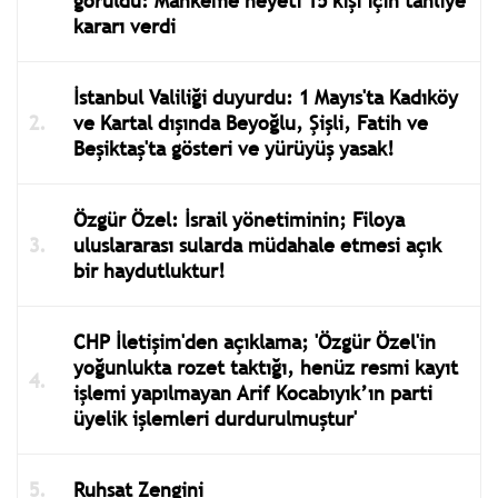
görüldü: Mahkeme heyeti 15 kişi için tahliye
kararı verdi
İstanbul Valiliği duyurdu: 1 Mayıs'ta Kadıköy
ve Kartal dışında Beyoğlu, Şişli, Fatih ve
Beşiktaş'ta gösteri ve yürüyüş yasak!
Özgür Özel: İsrail yönetiminin; Filoya
uluslararası sularda müdahale etmesi açık
bir haydutluktur!
CHP İletişim'den açıklama; 'Özgür Özel'in
yoğunlukta rozet taktığı, henüz resmi kayıt
işlemi yapılmayan Arif Kocabıyık’ın parti
üyelik işlemleri durdurulmuştur'
Ruhsat Zengini