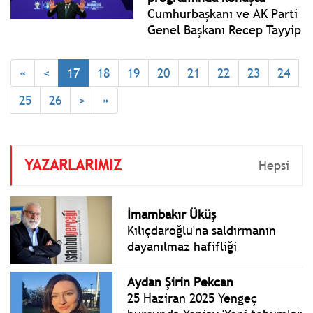
Cumhurbaşkanı ve AK Parti
Genel Başkanı Recep Tayyip
Erdoğan, AK Parti İnsan
Hakları Başkanlığı
«
<
17
18
19
20
21
22
23
24
tarafından Dünya İnsan
Hakları Günü vesilesiyle
25
26
>
»
düzenlenen, “İnsanlık İçin
Güçlü Türkiye” programına
katılarak bir konuşma
yaptı.
YAZARLARIMIZ
Hepsi
İmambakır Üküş
Kılıçdaroğlu'na saldırmanın
dayanılmaz hafifliği
Aydan Şirin Pekcan
25 Haziran 2025 Yengeç