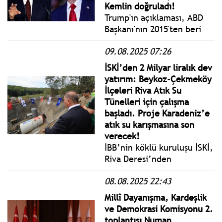
Kemlin doğruladı!
Trump'ın açıklaması, ABD
Başkanı'nın 2015'ten beri
ABD'ye gitmeyen ve
09.08.2025 07:26
2018'den beri Trump ile
görüşmeyen Rus mevkidaşı
İSKİ’den 2 Milyar liralık dev
ile ilişkilerinde önemli bir
yatırım: Beykoz-Çekmeköy
dönüm noktası oldu.
İlçeleri Riva Atık Su
Tünelleri için çalışma
başladı. Proje Karadeniz’e
atık su karışmasına son
verecek!
İBB’nin köklü kuruluşu İSKİ,
Riva Deresi’nden
Karadeniz’e atık suların
08.08.2025 22:43
karışmasına son verecek,
güncel maliyeti 1 milyar
Millî Dayanışma, Kardeşlik
980 milyon TL olan projeyi
ve Demokrasi Komisyonu 2.
hayata geçiriyor.
toplantısı Numan