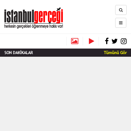
SON DAKİKALAR
Tümünü Gör