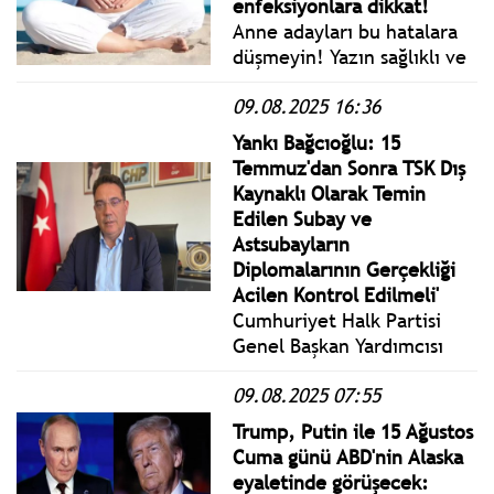
enfeksiyonlara dikkat!
olarak ‘Devletin genel
Anne adayları bu hatalara
işleyişi’ndeki stratejik
düşmeyin! Yazın sağlıklı ve
hususları dikkate alarak
güvenli bir hamilelik için!
konuya bakacaktır."
09.08.2025 16:36
Hamilelik hormonları cildin
güneşe karşı duyarlılığının
Yankı Bağcıoğlu: 15
artmasına neden olur.
Temmuz'dan Sonra TSK Dış
Kaynaklı Olarak Temin
Edilen Subay ve
Astsubayların
Diplomalarının Gerçekliği
Acilen Kontrol Edilmeli'
Cumhuriyet Halk Partisi
Genel Başkan Yardımcısı
Yankı Bağcıoğlu, son
09.08.2025 07:55
günlerde kamuoyuna
yansıyan ''sahte diploma ve
Trump, Putin ile 15 Ağustos
dijital imza'' skandalına
Cuma günü ABD'nin Alaska
ilişkin yazılı açıklama yaptı.
eyaletinde görüşecek: