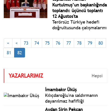
Kurtulmuş’un başkanlığında
toplandı: üçüncü toplantı
12 Ağustos'ta
Terörsüz Türkiye hedefi
doğrultusunda çalışmalarını
sürdüren Millî Dayanışma,
Kardeşlik ve Demokrasi
«
<
73
74
75
76
77
78
79
80
Komisyonu, TBMM Başkanı
Numan Kurtulmuş’un
81
82
başkanlığında toplandı.
YAZARLARIMIZ
Hepsi
İmambakır Üküş
Kılıçdaroğlu'na saldırmanın
dayanılmaz hafifliği
Aydan Şirin Pekcan