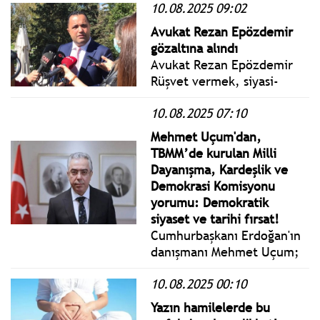
10.08.2025 09:02
Millet İradesine Sahip
Çıkıyor Mitingi’ne katıldı.
Avukat Rezan Epözdemir
gözaltına alındı
Avukat Rezan Epözdemir
Rüşvet vermek, siyasi-
askeri casusluk ve FETÖ’ye
10.08.2025 07:10
yardım iddiasıyla gözaltına
alındı.
Mehmet Uçum'dan,
TBMM’de kurulan Milli
Dayanışma, Kardeşlik ve
Demokrasi Komisyonu
yorumu: Demokratik
siyaset ve tarihi fırsat!
Cumhurbaşkanı Erdoğan'ın
danışmanı Mehmet Uçum;
"Eminiz ki Komisyon,
10.08.2025 00:10
‘Devletin aktüel
işleyişi’ndeki pratik
Yazın hamilelerde bu
unsurlardan ziyade asıl