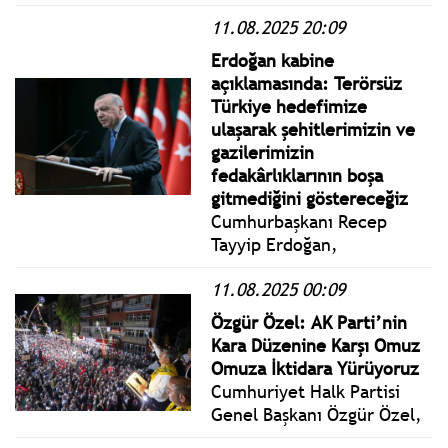
yangınları ile mücadele
11.08.2025 20:09
ediyor. Yangın nedeniyle
deniz ve karayolu ile 2 bin
Erdoğan kabine
90 kişi tahliye edildi, 3 köy
açıklamasında: Terörsüz
boşaltıldı. 77 kişi hastaneye
Türkiye hedefimize
kaldırıldı.
ulaşarak şehitlerimizin ve
gazilerimizin
fedakârlıklarının boşa
gitmediğini göstereceğiz
Cumhurbaşkanı Recep
Tayyip Erdoğan,
Cumhurbaşkanlığı
11.08.2025 00:09
Külliyesinde
gerçekleştirilen
Özgür Özel: AK Parti’nin
Cumhurbaşkanlığı Kabinesi
Kara Düzenine Karşı Omuz
Toplantısı’nın ardından
Omuza İktidara Yürüyoruz
basın açıklaması yaptı.
Cumhuriyet Halk Partisi
Genel Başkanı Özgür Özel,
Tokat’ta gerçekleştirilen