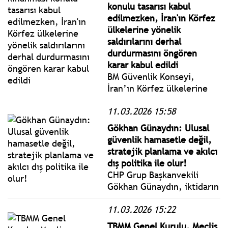
yasalaştı.
konulu tasarısı kabul
edilmezken, İran'ın Körfez
ülkelerine yönelik
saldırılarını derhal
durdurmasını öngören
karar kabul edildi
BM Güvenlik Konseyi,
İran’ın Körfez ülkelerine
yönelik saldırılarını derhal
11.03.2026 15:58
durdurmasını öngören
kararı kabul etti. 13 oyla
Gökhan Günaydın: Ulusal
kabul edilen kararda,
güvenlik hamasetle değil,
İran’dan 7 ülkeye yönelik
stratejik planlama ve akılcı
saldırıları durdurması
dış politika ile olur!
istendi.
CHP Grup Başkanvekili
Gökhan Günaydın, iktidarın
emekli ikramiyeleri, yargı
11.03.2026 15:22
bağımsızlığı ve savunma
sanayisindeki politikalarını
TBMM Genel Kurulu, Meclis