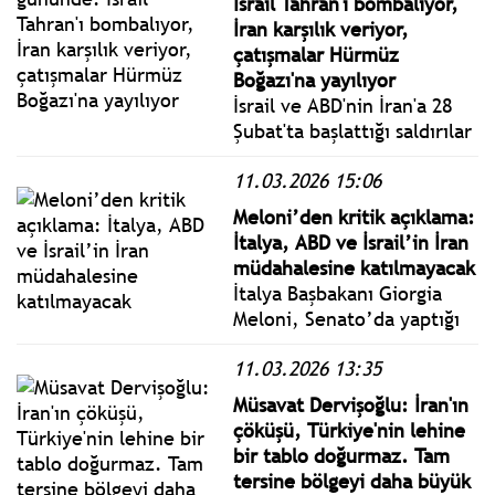
İsrail Tahran'ı bombalıyor,
İran karşılık veriyor,
çatışmalar Hürmüz
Boğazı'na yayılıyor
İsrail ve ABD'nin İran'a 28
Şubat'ta başlattığı saldırılar
12'inci gününe girerken
11.03.2026 15:06
İsrail'in ve İran'ın hava
saldırıları gece boyunca
Meloni’den kritik açıklama:
devam etti. ABD ve İsrail'in
İtalya, ABD ve İsrail’in İran
İran'a saldırıları 12. gününe
müdahalesine katılmayacak
girerken İran karşılık
İtalya Başbakanı Giorgia
vermeye devam ediyor.
Meloni, Senato’da yaptığı
konuşmada ülkesinin ABD
11.03.2026 13:35
ve İsrail’in İran’a yönelik
askeri müdahalesine
Müsavat Dervişoğlu: İran'ın
katılmayacağını açıkladı.
çöküşü, Türkiye'nin lehine
bir tablo doğurmaz. Tam
tersine bölgeyi daha büyük