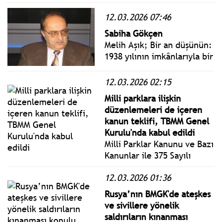
Anayasası’nın öngördüğü
reformları uygulayacak bir
12.03.2026 07:46
hükümet kurulması için
Sabiha Gökçen
siyasi hayata müdahale
Melih Aşık; Bir an düşünün:
etti.
1938 yılının imkânlarıyla bir
kadın pilot... Tek kişilik
uçağıyla Balkan
12.03.2026 02:15
başkentlerine iniyor...
Milli parklara ilişkin
Devlet adamlarıyla
düzenlemeleri de içeren
görüşüyor... Davetlere
kanun teklifi, TBMM Genel
katılıyor... Konuşmalar
Kurulu'nda kabul edildi
yapıyor...
Milli Parklar Kanunu ve Bazı
Kanunlar ile 375 Sayılı
Kanun Hükmünde
12.03.2026 01:36
Kararnamede Değişiklik
Yapılmasına Dair Kanun
Rusya’nın BMGK'de ateşkes
Teklifi, TBMM Genel
ve sivillere yönelik
Kurulunda kabul edilerek
saldırıların kınanması