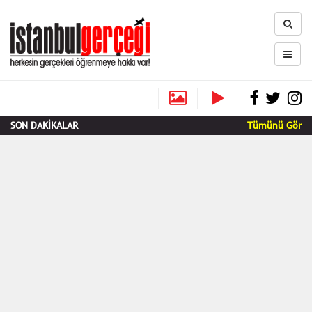
SON DAKİKALAR
Tümünü Gör