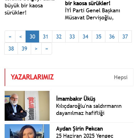
bir kaosa sürükler!
İYİ Parti Genel Başkanı
Müsavat Dervişoğlu,
"İran'daki rejime karşı
olmak başka şeydir, İran'ın
«
<
30
31
32
33
34
35
36
37
çöküşünü alkışlamak başka
şeydir. İran'ın çöküşü,
38
39
>
»
Türkiye'nin lehine bir tablo
doğurmaz.
YAZARLARIMIZ
Hepsi
İmambakır Üküş
Kılıçdaroğlu'na saldırmanın
dayanılmaz hafifliği
Aydan Şirin Pekcan
25 Haziran 2025 Yengeç