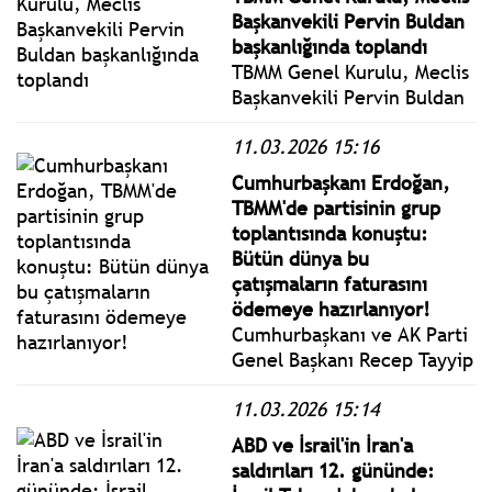
sert bir dille eleştirerek,
Başkanvekili Pervin Buldan
gerçeklerin hamasetle
başkanlığında toplandı
örtülemeyeceğini
TBMM Genel Kurulu, Meclis
vurguladı.
Başkanvekili Pervin Buldan
başkanlığında toplandı.
11.03.2026 15:16
Buldan, gündeme
geçmeden önce 3
Cumhurbaşkanı Erdoğan,
milletvekiline gündem dışı
TBMM'de partisinin grup
söz verdi.
toplantısında konuştu:
Bütün dünya bu
çatışmaların faturasını
ödemeye hazırlanıyor!
Cumhurbaşkanı ve AK Parti
Genel Başkanı Recep Tayyip
Erdoğan, Türkiye Büyük
11.03.2026 15:14
Millet Meclisi (TBMM) AK
Parti Grup Toplantısı’na
ABD ve İsrail'in İran'a
katılarak bir konuşma
saldırıları 12. gününde:
yaptı.