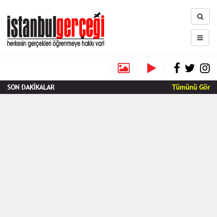
SON DAKİKALAR
Tümünü Gör