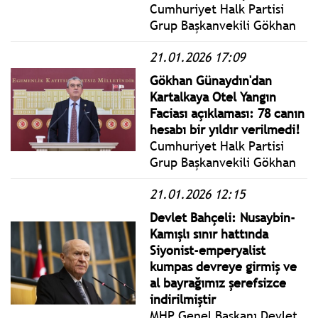
Cumhuriyet Halk Partisi
Grup Başkanvekili Gökhan
Günaydın, Vakıflar
21.01.2026 17:09
Kanunu’ndaki tartışmalı
maddelerin iptali ve
Gökhan Günaydın'dan
yürütmesinin durdurulması
Kartalkaya Otel Yangın
talebiyle Anayasa
Faciası açıklaması: 78 canın
Mahkemesi’ne
hesabı bir yıldır verilmedi!
başvurduklarını duyurdu.
Cumhuriyet Halk Partisi
Grup Başkanvekili Gökhan
Günaydın, Kartalkaya otel
21.01.2026 12:15
yangını faciasının
yıldönümünde olayla ilgili
Devlet Bahçeli: Nusaybin-
soru önergelerinin yanıtsız
Kamışlı sınır hattında
kaldığına dikkat çekti.
Siyonist-emperyalist
kumpas devreye girmiş ve
al bayrağımız şerefsizce
indirilmiştir
MHP Genel Başkanı Devlet