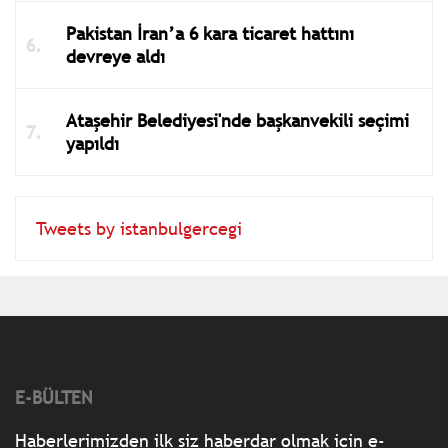
Pakistan İran’a 6 kara ticaret hattını
devreye aldı
Ataşehir Belediyesi'nde başkanvekili seçimi
yapıldı
Tweets by istanbulgercegi
E-BÜLTEN
Haberlerimizden ilk siz haberdar olmak için e-