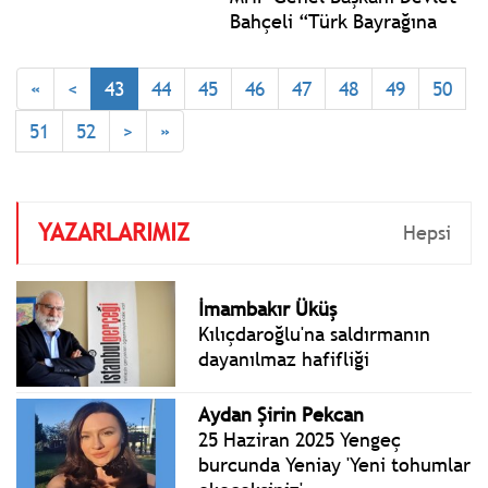
Bahçeli “Türk Bayrağına
Yapılan Mütecaviz Saldırı”
başlığı ile bir açıklama
«
<
43
44
45
46
47
48
49
50
yaptı. Bahçeli: DEM Parti
bir karar vermek
51
52
>
»
durumundadır: PKK’nın
kurucu önderinin yanında
mı yoksa karşısında mıdır?
YAZARLARIMIZ
Hepsi
İmambakır Üküş
Kılıçdaroğlu'na saldırmanın
dayanılmaz hafifliği
Aydan Şirin Pekcan
25 Haziran 2025 Yengeç
burcunda Yeniay 'Yeni tohumlar