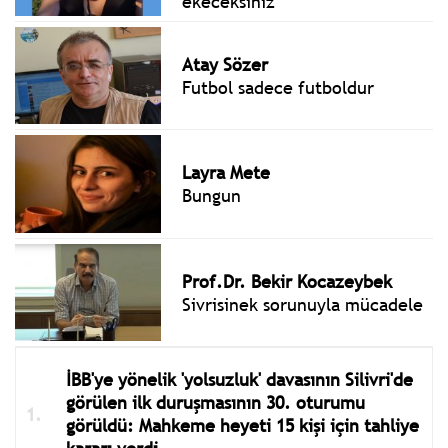
ekeceksiniz'
Atay Sözer
Futbol sadece futboldur
Layra Mete
Bungun
Prof.Dr. Bekir Kocazeybek
Sivrisinek sorunuyla mücadele
İBB'ye yönelik 'yolsuzluk' davasının Silivri'de
görülen ilk duruşmasının 30. oturumu
görüldü: Mahkeme heyeti 15 kişi için tahliye