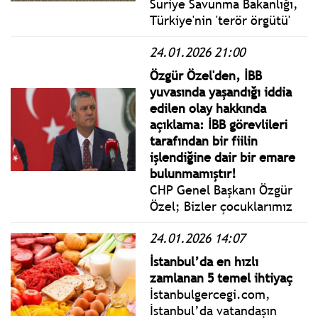
Suriye Savunma Bakanlığı,
Türkiye'nin 'terör örgütü'
olarak tanıdığı YPG/SDG ile
24.01.2026 21:00
ateşkesin 24 Ocak
23.00’ten itibaren 15
Özgür Özel'den, İBB
günlüğüne uzatıldığını
yuvasında yaşandığı iddia
açıkladı.
edilen olay hakkında
açıklama: İBB görevlileri
tarafından bir fiilin
işlendiğine dair bir emare
bulunmamıştır!
CHP Genel Başkanı Özgür
Özel; Bizler çocuklarımız
için, onların sağlıklı
24.01.2026 14:07
beslenmesi, güvenli ve
mutlu ortamlarda büyümesi
İstanbul’da en hızlı
ve geleceğe umutla
zamlanan 5 temel ihtiyaç
hazırlanmaları için çok
İstanbulgercegi.com,
çalışmaya devam edeceğiz.
İstanbul’da vatandaşın