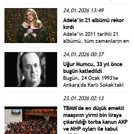
cebini en çok zorlayan “en
24.01.2026 13:49
hızlı zamlanan 5 temel
ihtiyaç” ı sizin için sıraladı.
Adele’in 21 albümü rekor
kırdı
Adele’in 2011 tarihli 21
albümü, tüm zamanların en
çok satan kadın albümü
24.01.2026 00:37
oldu ve Whitney
Houston’ın rekorunu
Uğur Mumcu, 33 yıl önce
geride bıraktı. Bu büyük
bugün katledildi
müzik başarısı, streaming
Bugün, 24 Ocak 1993'te
dahil satışlarla
Ankara'da Karlı Sokak'taki
hesaplandığında dünya
evinin önünde, arabasına
çapında rakiplerini geçti.
23.01.2026 02:13
konulan bombanın
patlaması sonucu
TBMM'de en düşük emekli
katledilen Uğur Mumcu'nun
maaşının yirmi bin liraya
33. ölüm yıl dönümü.
çıkarıldığı torba kanun AKP
ve MHP oyları ile kabul