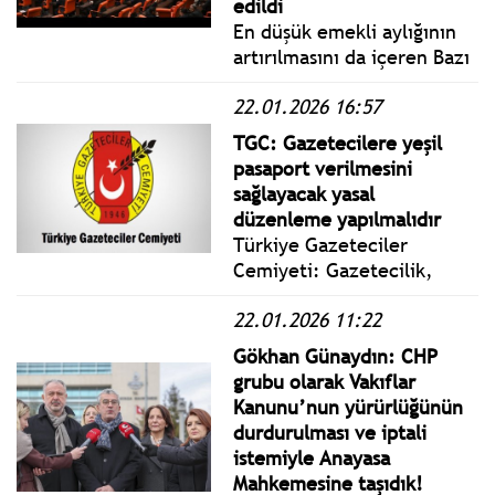
edildi
En düşük emekli aylığının
artırılmasını da içeren Bazı
Kanunlarda ve 375 Sayılı
22.01.2026 16:57
Kanun Hükmünde
Kararnamede (KHK)
TGC: Gazetecilere yeşil
Değişiklik Yapılmasına Dair
pasaport verilmesini
Kanun Teklifi, TBMM Genel
sağlayacak yasal
Kurulunda kabul edilerek
düzenleme yapılmalıdır
yasalaştı.
Türkiye Gazeteciler
Cemiyeti: Gazetecilik,
yalnızca bir meslek değil;
22.01.2026 11:22
doğru, tarafsız ve
zamanında bilgiye
Gökhan Günaydın: CHP
ulaşmasını sağlayan
grubu olarak Vakıflar
kamusal bir görevdir.
Kanunu’nun yürürlüğünün
durdurulması ve iptali
istemiyle Anayasa
Mahkemesine taşıdık!