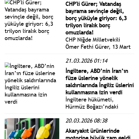
ürünün bu kadar sınırlı hale
CHP'li Gürer; Vatandaş
gelmesi, emeklilerin
bayrama sevinçle değil,
yaşadığı ekonomik
borç yüküyle giriyor: 6,3
sıkışmayı açıkça ortaya
trilyon liralık borç
koymaktadır.
omuzlarda!
CHP Niğde Milletvekili
Ömer Fethi Gürer, 13 Mart
haftası itibarıyla vatandaşın
21.03.2026 01:14
bankalara ve finans
sistemine olan toplam
İngiltere, ABD’nin İran’ın
borcunun 6 trilyon 365
füze üslerine yönelik
milyar 285 milyon TL’ye
saldırılarında İngiliz üslerini
ulaştığını açıkladı.
kullanmasına izin verdi
İngiltere hükümeti,
Hürmüz Boğazı’ndaki
gemilere yönelik saldırıları
20.03.2026 08:38
gerekçe göstererek İran’ın
füze üslerine yönelik hava
Akaryakıt ürünlerinde
saldırıları için ABD’ye
motorine büyük zam geldi