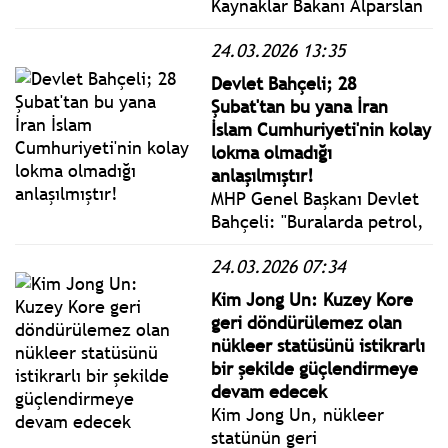
Kaynaklar Bakanı Alparslan
Bayraktar, ABD merkezli
24.03.2026 13:35
Bloomberg'ün İran’dan
Türkiye’ye gaz kesildiği
Devlet Bahçeli; 28
yönündeki haberi üzerine
Şubat'tan bu yana İran
açıklama yaptı.
İslam Cumhuriyeti'nin kolay
lokma olmadığı
anlaşılmıştır!
MHP Genel Başkanı Devlet
Bahçeli: "Buralarda petrol,
gaz, su, paylaşacak toprak
24.03.2026 07:34
bitmedikçe savaşlar da
bitmeyecektir. Görünen
Kim Jong Un: Kuzey Kore
odur ki bu kaynaklar
geri döndürülemez olan
tükenmedikçe gözyaşları
nükleer statüsünü istikrarlı
dinmeyecektir."
bir şekilde güçlendirmeye
devam edecek
Kim Jong Un, nükleer
statünün geri