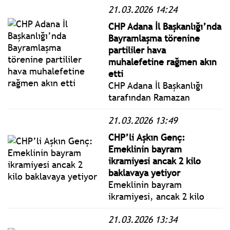
21.03.2026 14:24
İran hem İsrail’i hem de
ABD üslerinin bulunduğu
CHP Adana İl Başkanlığı’nda
bölge ülkelerini hedef aldı.
Bayramlaşma törenine
partililer hava
muhalefetine rağmen akın
etti
CHP Adana İl Başkanlığı
tarafından Ramazan
Bayramı dolayısıyla
21.03.2026 13:49
geleneksel bayramlaşma
töreni düzenlendi.
CHP’li Aşkın Genç:
Emeklinin bayram
ikramiyesi ancak 2 kilo
baklavaya yetiyor
Emeklinin bayram
ikramiyesi, ancak 2 kilo
baklavaya yetiyor.
21.03.2026 13:34
Bayramın simgesi olan bir