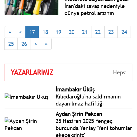
askeri üslerini kullanma
İran'daki savaş nedeniyle
izni verdi.
dünya petrol arzının
neredeyse yüzde 30
oranında azalması,
«
<
17
18
19
20
21
22
23
24
akaryakıt fiyatlarında yeni
artışı beraberinde getirdi.
25
26
>
»
Motorin fiyatlarına 20 Mart
Cuma itibarıyla 5 lira 18
kuruş zam geldi.
YAZARLARIMIZ
Hepsi
İmambakır Üküş
Kılıçdaroğlu'na saldırmanın
dayanılmaz hafifliği
Aydan Şirin Pekcan
25 Haziran 2025 Yengeç
burcunda Yeniay 'Yeni tohumlar
ekeceksiniz'