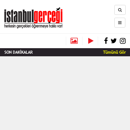
SON DAKİKALAR
Tümünü Gör