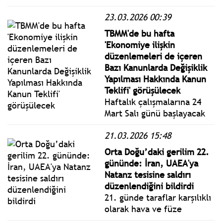
döndürülemez olduğunu
23.03.2026 00:39
belirterek, ülkenin bu
alandaki gücünü artırmayı
TBMM'de bu hafta
sürdüreceklerini ve karşıt
'Ekonomiye ilişkin
adımlara sert yanıt
düzenlemeleri de içeren
verileceğini söyledi.
Bazı Kanunlarda Değişiklik
Yapılması Hakkında Kanun
Teklifi' görüşülecek
Haftalık çalışmalarına 24
Mart Salı günü başlayacak
Genel Kurul, ekonomiye
21.03.2026 15:48
ilişkin düzenlemeleri de
içeren Bazı Kanunlarda
Orta Doğu’daki gerilim 22.
Değişiklik Yapılması
gününde: İran, UAEA'ya
Hakkında Kanun Teklifini
Natanz tesisine saldırı
görüşecek.
düzenlendiğini bildirdi
21. günde taraflar karşılıklı
olarak hava ve füze
saldırılarını sürdürürken,