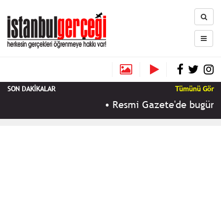
SON DAKİKALAR
Tümünü Gör
•
Resmi Gazete'de bugün (10