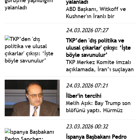
yalanladı
ABD Başkanı, Witkoff ve
Kushner'ın İranlı bir
yetkiliyle görüştüğünü
24.03.2026 07:27
söyledi. İranlı üst düzey
yetkili, yorumları piyasaları
TKP’den 'dış politika ve
hedef alan sahte haber
ulusal çıkarlar' çıkışı: ‘İşte
olarak nitelendirdi.
böyle savunulur’
TKP Merkez Komite imzalı
açıklamada, İran’ı suçlayan
bildirilerin imzalanmasının
asıl sorumlusunun dış
24.03.2026 07:21
politikanın çıkarları
İlber'in tercihi
doğrultusunda belirlendiği
Melih Aşık: Bay Trump son
büyük holdingler olduğu
blöfünü yaptı. Hürmüz
kaydedildi.
açılmazsa 48 saat içinde
İran’ın enerji santrallarını
23.03.2026 00:32
bombalayacaktı. İran aynen
İspanya Başbakanı Pedro
karşılık vereceğini,