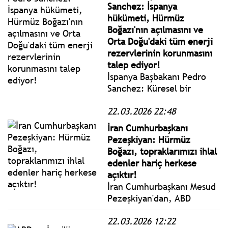
Sanchez: İspanya
Körfez’in dijital altyapısını
hükümeti, Hürmüz
vuracağını söyleyince
Boğazı'nın açılmasını ve
Pokerci geri adım attı.
Orta Doğu'daki tüm enerji
rezervlerinin korunmasını
talep ediyor!
İspanya Başbakanı Pedro
Sanchez: Küresel bir
dönüm noktasındayız. Daha
22.03.2026 22:48
fazla tırmanma, tüm
insanlık için uzun vadeli bir
İran Cumhurbaşkanı
enerji krizini tetikleyebilir.
Pezeşkiyan: Hürmüz
Boğazı, topraklarımızı ihlal
edenler hariç herkese
açıktır!
İran Cumhurbaşkanı Mesud
Pezeşkiyan'dan, ABD
Başkanı Trump'ın: "İran,
22.03.2026 12:22
Hürmüz Boğazı’nı yeniden