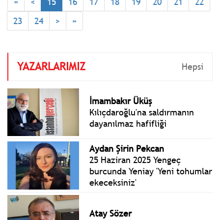
«
<
15
16
17
18
19
20
21
22
ziyaretlerinde ‘yemezsem
üzülür, o kadar emek
23
24
>
»
vermiş’ diye geri
çevirilemeyen şekerli
ikramlıklar.
YAZARLARIMIZ
Hepsi
İmambakır Üküş
Kılıçdaroğlu'na saldırmanın
dayanılmaz hafifliği
Aydan Şirin Pekcan
25 Haziran 2025 Yengeç
burcunda Yeniay 'Yeni tohumlar
ekeceksiniz'
Atay Sözer