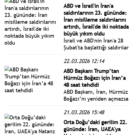
açmazsa İran’ın enerji
ABD ve İsrail'in İran'a
tesislerini ‘en büyük
saldırılarının 23. gününde:
olandan başlayarak’ hedef
İran misilleme saldırılarını
alacağını" söylemesi
artırdı, İsrail'de iki noktada
üzerine cevap verdi.
büyük yıkım oldu
İsrail ve ABD'nin İran'a 28
Şubat'ta başlattığı saldırılar
23'üncü gününe girerken
22.03.2026 12:14
İsrail'in ve İran'ın hava
saldırıları gece boyunca
ABD Başkanı Trump’tan
devam etti. ABD ve İsrail'in
Hürmüz Boğazı için İran’a
İran'a saldırıları 23. gününe
48 saat tehdidi
girerken İran karşılık
ABD Başkanı, İran, Hürmüz
vermeye devam ediyor.
Boğazı’nı yeniden açmazsa
İran’ın enerji tesislerini
21.03.2026 15:48
‘en büyük olandan
başlayarak’ hedef alacağını
Orta Doğu’daki gerilim 22.
söyledi.
gününde: İran, UAEA'ya