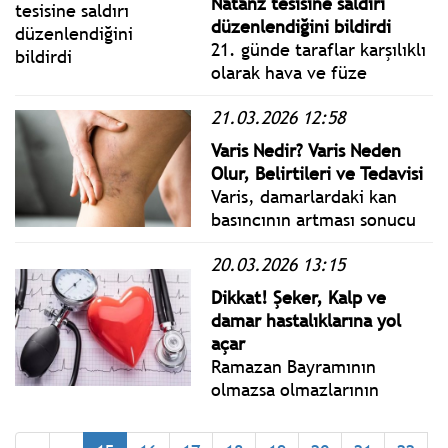
Natanz tesisine saldırı
düzenlendiğini bildirdi
21. günde taraflar karşılıklı
olarak hava ve füze
saldırılarını sürdürürken,
21.03.2026 12:58
İran hem İsrail’i hem de
ABD üslerinin bulunduğu
Varis Nedir? Varis Neden
bölge ülkelerini hedef aldı.
Olur, Belirtileri ve Tedavisi
Varis, damarlardaki kan
basıncının artması sonucu
toplardamarların
20.03.2026 13:15
genişleyerek şişmesiyle
meydana gelen bir damar
Dikkat! Şeker, Kalp ve
hastalığıdır.
damar hastalıklarına yol
açar
Ramazan Bayramının
olmazsa olmazlarının
başında şüphesiz tatlılar
geliyor. Bayram