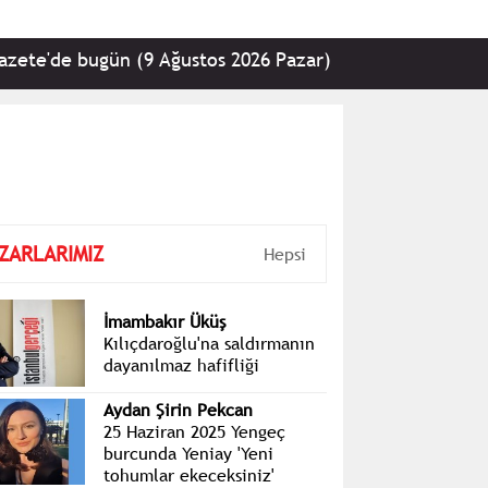
 bugün (9 Ağustos 2026 Pazar)
•
Kemal Kılıçdaroğl
ZARLARIMIZ
Hepsi
İmambakır Üküş
Kılıçdaroğlu'na saldırmanın
dayanılmaz hafifliği
Aydan Şirin Pekcan
25 Haziran 2025 Yengeç
burcunda Yeniay 'Yeni
tohumlar ekeceksiniz'