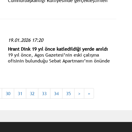
Cumhurbaşkanlığı Külliyesinde gerçekleştirilen
Cumhurbaşkanlığı Kabinesi Toplantısı’nın ardından
basın açıklaması yaptı.
19.01.2026 17:20
Hrant Dink 19 yıl önce katledildiği yerde anıldı
19 yıl önce, Agos Gazetesi’nin eski çalışma
ofisinin bulunduğu Sebat Apartmanı’nın önünde
öldürülen Hrant Dink, 19 Ocak Pazartesi günü saat
15.00’te, yüzlerce kişi tarafından anıldı.
30
31
32
33
34
35
>
»