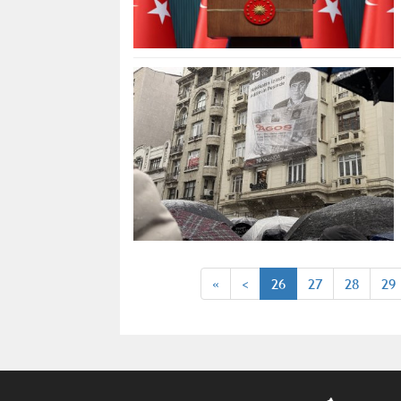
«
<
26
27
28
29