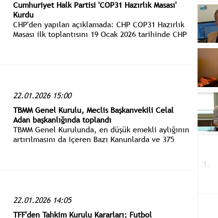
Cumhuriyet Halk Partisi 'COP31 Hazırlık Masası'
Kurdu
CHP'den yapılan açıklamada: CHP COP31 Hazırlık
Masası ilk toplantısını 19 Ocak 2026 tarihinde CHP
Genel Merkezinde hibrit olarak gerçekleştirmiştir.
İkinci toplantının ise 2 Şubat 2026 tarihinde
yapılması planlanmaktadır.
22.01.2026 15:00
TBMM Genel Kurulu, Meclis Başkanvekili Celal
Adan başkanlığında toplandı
TBMM Genel Kurulunda, en düşük emekli aylığının
artırılmasını da içeren Bazı Kanunlarda ve 375
Sayılı Kanun Hükmünde Kararnamede Değişiklik
Yapılmasına Dair Kanun Teklifinin görüşmelerine
geçildi.
22.01.2026 14:05
TFF'den Tahkim Kurulu Kararları; Futbol