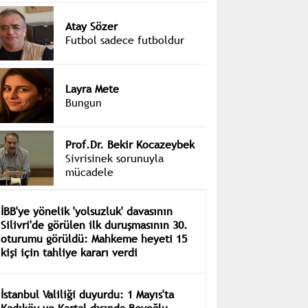
Atay Sözer
Futbol sadece futboldur
Layra Mete
Bungun
Prof.Dr. Bekir Kocazeybek
Sivrisinek sorunuyla
mücadele
İBB'ye yönelik 'yolsuzluk' davasının
Silivri'de görülen ilk duruşmasının 30.
oturumu görüldü: Mahkeme heyeti 15
kişi için tahliye kararı verdi
İstanbul Valiliği duyurdu: 1 Mayıs'ta
Kadıköy ve Kartal dışında Beyoğlu,