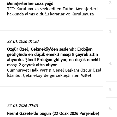
Menajerlerine ceza yağdı
TFF: Kurulumuza sevk edilen Futbol Menajerleri
hakkında almış olduğu kararlar ve Kurulumuza
sevk edilen lig müsabaka dosyaları ile ilgili
kararlar aşağıda belirtilmiştir.
22.01.2026 01:30
Özgür Özel, Çekmeköy'den seslendi: Erdoğan
geldiğinde en düşük emekli maaşı 8 çeyrek altın
alıyordu. Şimdi Erdoğan gidiyor, en düşük emekli
maaşı 2 çeyrek altın alıyor
Cumhuriyet Halk Partisi Genel Başkanı Özgür Özel,
İstanbul Çekmeköy’de gerçekleştirilen Millet
İradesine Sahip Çıkıyor Mitingi’ne katıldı. Özel:
Düş milletin yakasından. Getir sandığı. Millet
senden zam değil, sandık bekliyor.
22.01.2026 00:01
Resmi Gazete'de bugün (22 Ocak 2026 Perşembe)