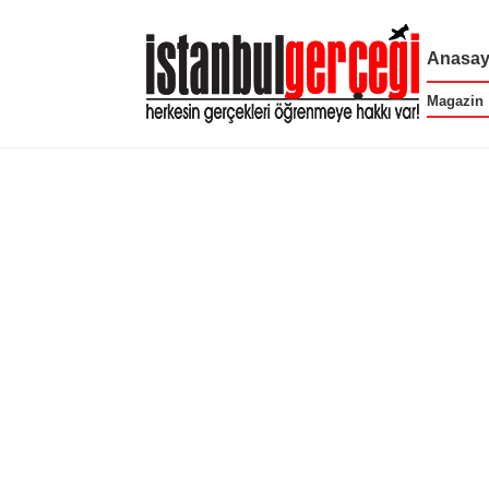
Anasay
Magazin