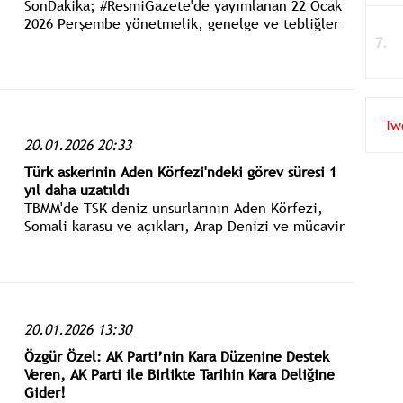
SonDakika; #ResmiGazete'de yayımlanan 22 Ocak
2026 Perşembe yönetmelik, genelge ve tebliğler
www.istanbulgercegi.com'dan takip edebilirsiniz.
Tw
20.01.2026 20:33
Türk askerinin Aden Körfezi'ndeki görev süresi 1
yıl daha uzatıldı
TBMM'de TSK deniz unsurlarının Aden Körfezi,
Somali karasu ve açıkları, Arap Denizi ve mücavir
bölgelerde görev süresinin 10 Şubat'tan itibaren 1
yıl daha uzatılmasına ilişkin Cumhurbaşkanlığı
tezkeresi kabul edildi.
20.01.2026 13:30
Özgür Özel: AK Parti’nin Kara Düzenine Destek
Veren, AK Parti ile Birlikte Tarihin Kara Deliğine
Gider!