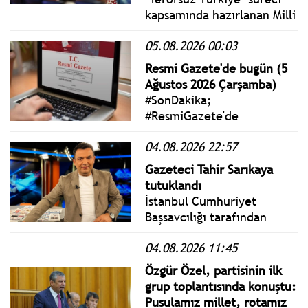
kapsamında hazırlanan Milli
Dayanışma ve Toplumsal
05.08.2026 00:03
Bütünleşmenin
Güçlendirilmesine Dair
Resmi Gazete'de bugün (5
Kanun Teklifi TBMM
Ağustos 2026 Çarşamba)
Başkanlığına sunuldu.
#SonDakika;
#ResmiGazete'de
yayımlanan 5 Ağustos 2026
04.08.2026 22:57
Çarşamba yönetmelik,
genelge ve tebliğler
Gazeteci Tahir Sarıkaya
www.istanbulgercegi.com'da
tutuklandı
takip edebilirsiniz.
İstanbul Cumhuriyet
Başsavcılığı tarafından
yürütülen soruşturma
04.08.2026 11:45
kapsamında gözaltına
alınan gazeteci Tahir
Özgür Özel, partisinin ilk
Sarıkaya, “şantaj”
grup toplantısında konuştu:
suçundan tutuklandı.
Pusulamız millet, rotamız