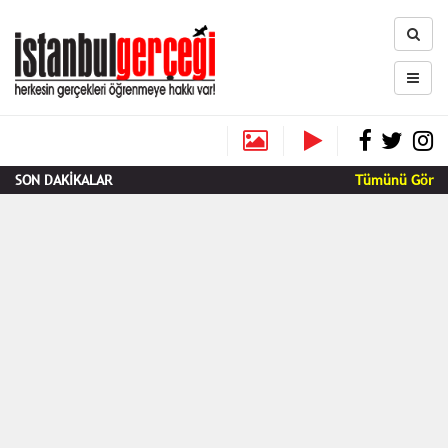
SON DAKİKALAR
Tümünü Gör