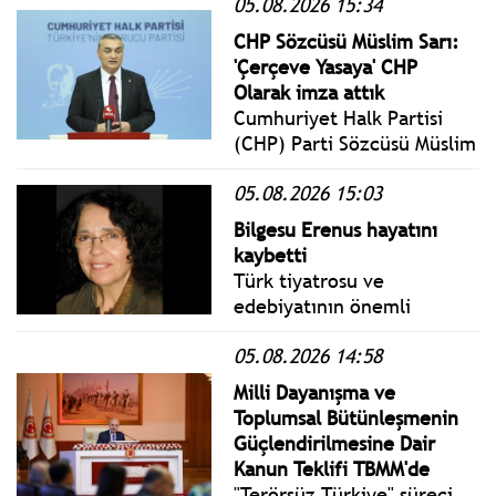
05.08.2026 15:34
Perşembe yönetmelik,
genelge ve tebliğler
CHP Sözcüsü Müslim Sarı:
www.istanbulgercegi.com'da
'Çerçeve Yasaya' CHP
takip edebilirsiniz.
Olarak imza attık
Cumhuriyet Halk Partisi
(CHP) Parti Sözcüsü Müslim
Sarı, Genel Merkez'de
05.08.2026 15:03
gerçekleştirilen Merkez
Yönetim Kurulu (MYK)
Bilgesu Erenus hayatını
toplantısının ardından basın
kaybetti
mensuplarının karşısına
Türk tiyatrosu ve
çıktı.
edebiyatının önemli
isimlerinden Bilgesu Erenus
05.08.2026 14:58
hayatını kaybetti. Erenus
için 8 Ağustos'ta Harbiye
Milli Dayanışma ve
Muhsin Ertuğrul
Toplumsal Bütünleşmenin
Sahnesi'nde saat 10.30'da
Güçlendirilmesine Dair
tören düzenlenecek.
Kanun Teklifi TBMM'de
"Terörsüz Türkiye" süreci