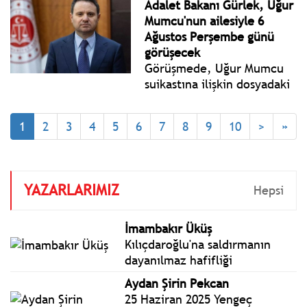
Adalet Bakanı Gürlek, Uğur
verildi.
Mumcu'nun ailesiyle 6
Ağustos Perşembe günü
görüşecek
Görüşmede, Uğur Mumcu
suikastına ilişkin dosyadaki
son durum ve yürütülen
yeni çalışmaların ele
1
2
3
4
5
6
7
8
9
10
>
»
alınması bekleniyor.
YAZARLARIMIZ
Hepsi
İmambakır Üküş
Kılıçdaroğlu'na saldırmanın
dayanılmaz hafifliği
Aydan Şirin Pekcan
25 Haziran 2025 Yengeç