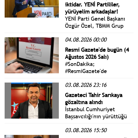
iktidar. YENİ Partililer,
yürüyelim arkadaşlar!
YENİ Parti Genel Başkanı
Özgür Özel, TBMM Grup
Toplantısı’nda konuştu.
04.08.2026 00:00
Geleceğimizi inşa
edeceğimiz bu üç ayda
Resmi Gazete'de bugün (4
sizleri harcı karmaya,
Ağustos 2026 Salı)
tuğlayı koymaya, yeni ve
#SonDakika;
büyük bir evi inşa etmeye
#ResmiGazete'de
davet ediyorum.
yayımlanan 4 Ağustos 2026
03.08.2026 23:16
Salı yönetmelik, genelge
ve tebliğler
Gazeteci Tahir Sarıkaya
www.istanbulgercegi.com'da
gözaltına alındı
takip edebilirsiniz.
İstanbul Cumhuriyet
Başsavcılığı'nın yürüttüğü
soruşturma kapsamında
03.08.2026 15:50
gazeteci Tahir Sarıkaya
hakkında gözaltı kararı