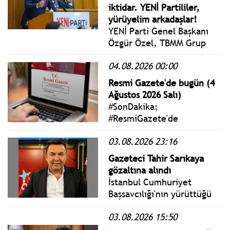
iktidar. YENİ Partililer,
yürüyelim arkadaşlar!
YENİ Parti Genel Başkanı
Özgür Özel, TBMM Grup
Toplantısı’nda konuştu.
04.08.2026 00:00
Geleceğimizi inşa
edeceğimiz bu üç ayda
Resmi Gazete'de bugün (4
sizleri harcı karmaya,
Ağustos 2026 Salı)
tuğlayı koymaya, yeni ve
#SonDakika;
büyük bir evi inşa etmeye
#ResmiGazete'de
davet ediyorum.
yayımlanan 4 Ağustos 2026
03.08.2026 23:16
Salı yönetmelik, genelge
ve tebliğler
Gazeteci Tahir Sarıkaya
www.istanbulgercegi.com'da
gözaltına alındı
takip edebilirsiniz.
İstanbul Cumhuriyet
Başsavcılığı'nın yürüttüğü
soruşturma kapsamında
03.08.2026 15:50
gazeteci Tahir Sarıkaya
hakkında gözaltı kararı