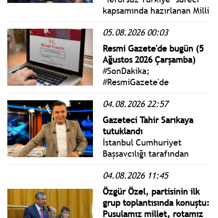
kapsamında hazırlanan Milli
Dayanışma ve Toplumsal
05.08.2026 00:03
Bütünleşmenin
Güçlendirilmesine Dair
Resmi Gazete'de bugün (5
Kanun Teklifi TBMM
Ağustos 2026 Çarşamba)
Başkanlığına sunuldu.
#SonDakika;
#ResmiGazete'de
yayımlanan 5 Ağustos 2026
04.08.2026 22:57
Çarşamba yönetmelik,
genelge ve tebliğler
Gazeteci Tahir Sarıkaya
www.istanbulgercegi.com'da
tutuklandı
takip edebilirsiniz.
İstanbul Cumhuriyet
Başsavcılığı tarafından
yürütülen soruşturma
04.08.2026 11:45
kapsamında gözaltına
alınan gazeteci Tahir
Özgür Özel, partisinin ilk
Sarıkaya, “şantaj”
grup toplantısında konuştu:
suçundan tutuklandı.
Pusulamız millet, rotamız