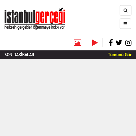
SON DAKİKALAR
Tümünü Gör