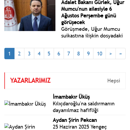
Adalet Bakanı Gürlek, Uğur
verildi.
Mumcu'nun ailesiyle 6
Ağustos Perşembe günü
görüşecek
Görüşmede, Uğur Mumcu
suikastına ilişkin dosyadaki
son durum ve yürütülen
yeni çalışmaların ele
1
2
3
4
5
6
7
8
9
10
>
»
alınması bekleniyor.
YAZARLARIMIZ
Hepsi
İmambakır Üküş
Kılıçdaroğlu'na saldırmanın
dayanılmaz hafifliği
Aydan Şirin Pekcan
25 Haziran 2025 Yengeç