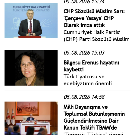
05.08.2026 15:34
Perşembe yönetmelik,
genelge ve tebliğler
CHP Sözcüsü Müslim Sarı:
www.istanbulgercegi.com'da
'Çerçeve Yasaya' CHP
takip edebilirsiniz.
Olarak imza attık
Cumhuriyet Halk Partisi
(CHP) Parti Sözcüsü Müslim
Sarı, Genel Merkez'de
05.08.2026 15:03
gerçekleştirilen Merkez
Yönetim Kurulu (MYK)
Bilgesu Erenus hayatını
toplantısının ardından basın
kaybetti
mensuplarının karşısına
Türk tiyatrosu ve
çıktı.
edebiyatının önemli
isimlerinden Bilgesu Erenus
05.08.2026 14:58
hayatını kaybetti. Erenus
için 8 Ağustos'ta Harbiye
Milli Dayanışma ve
Muhsin Ertuğrul
Toplumsal Bütünleşmenin
Sahnesi'nde saat 10.30'da
Güçlendirilmesine Dair
tören düzenlenecek.
Kanun Teklifi TBMM'de
"Terörsüz Türkiye" süreci