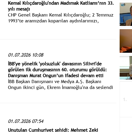
Kemal Kılıçdaroğlu'ndan Madımak Katliamı’nın 33.
yılı mesajı
CHP Genel Başkanı Kemal Kılıçdaroğlu; 2 Temmuz
1993’te aramızdan koparılan aydınlarımızı,
sanatçılarımızı ve yurttaşlarımızı saygı ve özlemle
anıyoruz.
01.07.2026 10:08
İBB'ye yönelik 'yolsuzluk' davasının Silivri'de
görülen ilk duruşmasının 60. oturumu görüldü:
Danışman Murat Ongun’un ifadesi devam etti
İBB Başkan Danışmanı ve Medya A.Ş. Başkanı
Ongun ikinci gün, Ekrem İmamoğlu'na da seslendi
ve "Başkanım, Ertan Yıldız danışmanınızın marifeti
çokmuş, biz de bu iddianameyle öğrendik. Siz de
öğrendiniz." dedi.
01.07.2026 07:54
Unutulan Cumhuriyet şehidi: Mehmet Zeki