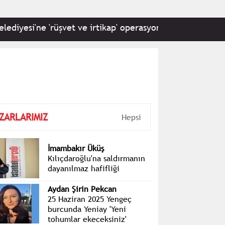
'ne 'rüşvet ve irtikap' operasyonu: 22 kişi hakkında gözal
ZARLARIMIZ
Hepsi
İmambakır Üküş
Kılıçdaroğlu'na saldırmanın
dayanılmaz hafifliği
Aydan Şirin Pekcan
25 Haziran 2025 Yengeç
burcunda Yeniay 'Yeni
tohumlar ekeceksiniz'