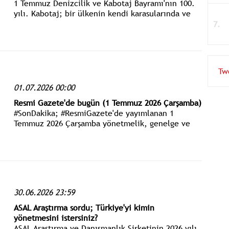
1 Temmuz Denizcilik ve Kabotaj Bayramı'nın 100.
yılı. Kabotaj; bir ülkenin kendi karasularında ve
kendi limanları arasında gemi işletme ve her türlü
liman hizmetlerini kendi kontrolünde bulundurma
hakkıdır.
Tw
01.07.2026 00:00
Resmi Gazete'de bugün (1 Temmuz 2026 Çarşamba)
#SonDakika; #ResmiGazete'de yayımlanan 1
Temmuz 2026 Çarşamba yönetmelik, genelge ve
tebliğler www.istanbulgercegi.com'dan takip
edebilirsiniz.
30.06.2026 23:59
ASAL Araştırma sordu; Türkiye'yi kimin
yönetmesini istersiniz?
ASAL Araştırma ve Danışmanlık Şirketinin 2026 yılı