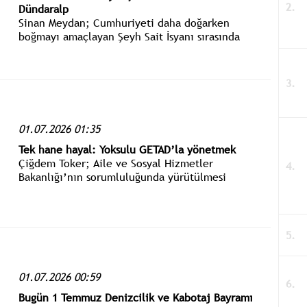
Dündaralp
Sinan Meydan; Cumhuriyeti daha doğarken
boğmayı amaçlayan Şeyh Sait İsyanı sırasında
asker-sivil şehitlerimiz vardı. O şehitlerimizden
biri de Lice’de, isyancılar tarafından vahşice
katledilen Mehmet Zeki Dündaralp öğretmendi.
01.07.2026 01:35
Tek hane hayal: Yoksulu GETAD’la yönetmek
Çiğdem Toker; Aile ve Sosyal Hizmetler
Bakanlığı’nın sorumluluğunda yürütülmesi
planlanan ve şu sıra Hazine ve Maliye Bakanlığı ile
birlikte üzerinde çalışılan bu düzenlemenin TBMM
tatile girmeden getirilmesi bekleniyor.
01.07.2026 00:59
Bugün 1 Temmuz Denizcilik ve Kabotaj Bayramı