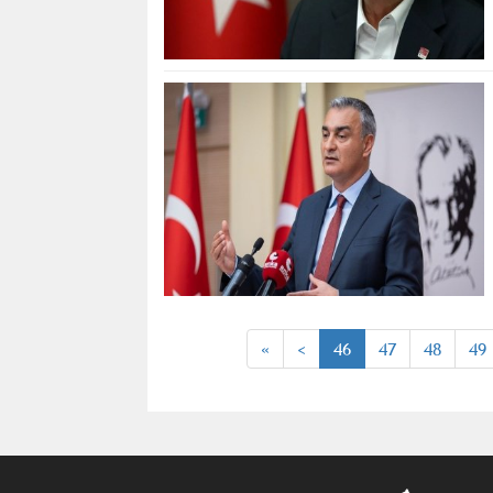
«
<
46
47
48
49