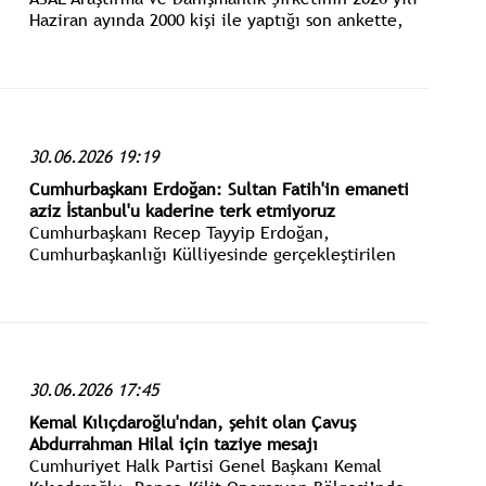
Haziran ayında 2000 kişi ile yaptığı son ankette,
Türkiye'yi kimin yönetmesini istersiniz? diye
soruldu.
30.06.2026 19:19
Cumhurbaşkanı Erdoğan: Sultan Fatih'in emaneti
aziz İstanbul'u kaderine terk etmiyoruz
Cumhurbaşkanı Recep Tayyip Erdoğan,
Cumhurbaşkanlığı Külliyesinde gerçekleştirilen
Cumhurbaşkanlığı Kabinesi Toplantısı’nın ardından
basın açıklaması yaptı.
30.06.2026 17:45
Kemal Kılıçdaroğlu'ndan, şehit olan Çavuş
Abdurrahman Hilal için taziye mesajı
Cumhuriyet Halk Partisi Genel Başkanı Kemal