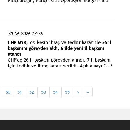
Kılıçdaroğlu, Pençe-Kilit Operasyon Bölgesi’nde
meydana gelen kazada şehit olan Çavuş
Abdurrahman Hilal’in ailesine başsağlığı diledi.
30.06.2026 17:26
CHP MYK, 7'si kesin ihraç ve tedbir kararı ile 26 il
başkanını görevden aldı, 6 ilde yeni il başkanı
atandı
CHP'de 26 il başkanı görevden alındı, 7 il başkanı
için tedbir ve ihraç kararı verildi. Açıklamayı CHP
Sözcüsü Müslim Sarı yaptı.
50
51
52
53
54
55
>
»