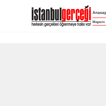
Anasay
Magazin