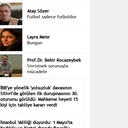
Atay Sözer
Futbol sadece futboldur
Layra Mete
Bungun
Prof.Dr. Bekir Kocazeybek
Sivrisinek sorunuyla
mücadele
İBB'ye yönelik 'yolsuzluk' davasının
Silivri'de görülen ilk duruşmasının 30.
oturumu görüldü: Mahkeme heyeti 15
kişi için tahliye kararı verdi
İstanbul Valiliği duyurdu: 1 Mayıs'ta
Kadıköy ve Kartal dışında Beyoğlu,