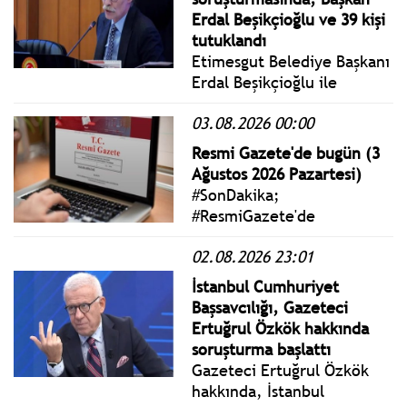
gök gürültülü sağanak yağış
Erdal Beşikçioğlu ve 39 kişi
görülecek.
tutuklandı
Etimesgut Belediye Başkanı
Erdal Beşikçioğlu ile
birlikte toplam 40 şüpheli
03.08.2026 00:00
tutuklanarak cezaevine
gönderildi.
Resmi Gazete'de bugün (3
Ağustos 2026 Pazartesi)
#SonDakika;
#ResmiGazete'de
yayımlanan 3 Ağustos 2026
02.08.2026 23:01
Pazartesi yönetmelik,
genelge ve tebliğler
İstanbul Cumhuriyet
www.istanbulgercegi.com'da
Başsavcılığı, Gazeteci
takip edebilirsiniz.
Ertuğrul Özkök hakkında
soruşturma başlattı
Gazeteci Ertuğrul Özkök
hakkında, İstanbul