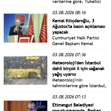
verilerine göre, Tüketici
fiyat endeksi (TÜFE) yıllık
03.08.2026 08:16
%31,75 arttı, aylık %1,78
arttı.
Kemal Kılıçdaroğlu, 3
Ağustos'ta basın açıklaması
yapacak
Cumhuriyet Halk Partisi
Genel Başkanı Kemal
Kılıçdaroğlu, CHP Genel
03.08.2026 07:36
Merkezinde gündeme dair
basın açıklaması
Meteoroloji'den İstanbul
düzenleyecek.
dahil birçok il için sağanak
yağış uyarısı
Meteoroloji'nin
tahminlerine göre İstanbul,
Kırklareli, Tekirdağ, Kocaeli
03.08.2026 07:13
ve Sakarya çevrelerinde
akşam saatlerine kadar kısa
Etimesgut Belediyesi
süreli ve yerel sağanak ile
soruşturmasında, Başkan