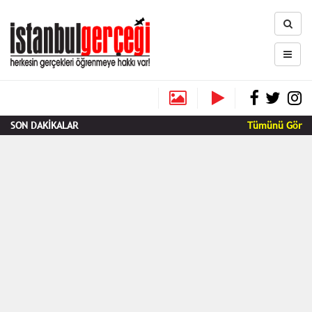
SON DAKİKALAR
Tümünü Gör