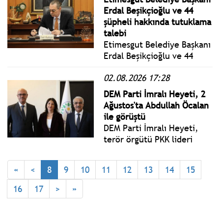
belediye başkanlarının
Erdal Beşikçioğlu ve 44
AKP'ye katılmasına tepki
şüpheli hakkında tutuklama
gösterdi.
talebi
Etimesgut Belediye Başkanı
Erdal Beşikçioğlu ve 44
şüpheli hakkında tutuklama
02.08.2026 17:28
talep edildi.
DEM Parti İmralı Heyeti, 2
Ağustos'ta Abdullah Öcalan
ile görüştü
DEM Parti İmralı Heyeti,
terör örgütü PKK lideri
Abdullah Öcalan ile üç
saatlik görüşmenin
«
<
8
9
10
11
12
13
14
15
ardından İmralı Adası’ndan
döndü.
16
17
>
»