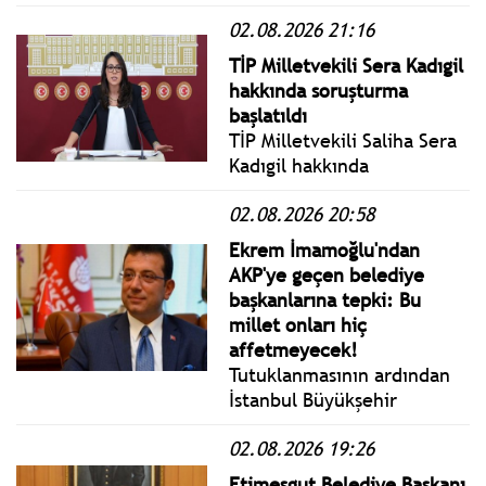
Cumhuriyet Başsavcılığı
02.08.2026 21:16
tarafından
"Cumhurbaşkanına hakaret"
TİP Milletvekili Sera Kadıgil
suçlamasıyla soruşturma
hakkında soruşturma
başlatıldı.
başlatıldı
TİP Milletvekili Saliha Sera
Kadıgil hakkında
'Cumhurbaşkanına hakaret'
02.08.2026 20:58
ve 'Cumhurbaşkanına
tehdit' suçlarından
Ekrem İmamoğlu'ndan
soruşturma başlatıldı.
AKP'ye geçen belediye
başkanlarına tepki: Bu
millet onları hiç
affetmeyecek!
Tutuklanmasının ardından
İstanbul Büyükşehir
Belediye Başkanlığı
02.08.2026 19:26
görevinden uzaklaştırılan
Ekrem İmamoğlu, bazı
Etimesgut Belediye Başkanı