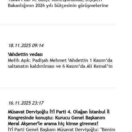
Bakanlığının 2026 yılı bütçesinin görüşmelerine
başlandı. Dışişleri Bakanı Hakan Fidan, TBMM Plan
ve Bütçe Komisyonu'nda, Dışişleri Bakanlığının
2026 yılı bütçesine ilişkin sunum yaptı.
18.11.2025 09:14
Vahdettin vedası
Melih Aşık: Padişah Mehmet Vahdettin 1 Kasım’da
saltanatın kaldırılması ve 6 Kasım’da Ali Kemal’in
İzmit’te linç edilmesi üzerine korkuya kapılmış,
işgal kuvvetlerine başvurarak İngiltere’ye iltica
talebinde bulunmuştur.
16.11.2025 23:17
Müsavat Dervişoğlu İYİ Parti 4. Olağan İstanbul İl
Kongresinde konuştu: Kurucu Genel Başkanım
Meral Akşener'le arama hiç kimse giremez!
İYİ Parti Genel Başkanı Müsavat Dervişoğlu: "Benim