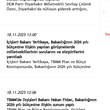
DEM Parti Diyarbakır Milletvekili Sevilay Çelenk
Özen, Diyarbakır'da nüfusun giderek arttığını,
ulaşımda sorunlar yaşandığını, çeteleşme, şiddetin
yükselişi, haraç ve uyuşturucu sorununun şehrin
çöküşüne neden olduğunu kaydetti.
Tw
18.11.2025 13:00
İçişleri Bakanı Yerlikaya, Bakanlığının 2026 yılı
bütçesine ilişkin yapılan görüşmelerde
milletvekillerinin sorularını ve eleştirilerini
yanıtladı
İçişleri Bakanı Yerlikaya, TBMM Plan ve Bütçe
Komisyonunda, Bakanlığının 2026 yılı bütçesine
ilişkin yapılan görüşmelerde milletvekillerinin
sorularını ve eleştirilerini yanıtladı.
18.11.2025 12:06
TBMM'de Dışişleri Bakanı Hakan Fidan, Bakanlığının
2026 yılı bütçesine ilişkin sunum yaptı
TBMM Plan ve Bütçe Komisyonunda, Dışişleri