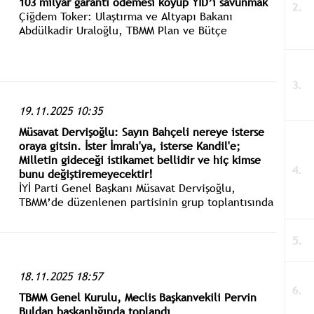
103 milyar garanti ödemesi koyup YİD’i savunmak
Çiğdem Toker: Ulaştırma ve Altyapı Bakanı
Abdülkadir Uraloğlu, TBMM Plan ve Bütçe
Komisyonu’nda, Kamu Özel İşbirliği başlığı altında
değerlendirilen projelerin toplam 90 milyar dolar
olduğunu belirtti.
19.11.2025 10:35
Müsavat Dervişoğlu: Sayın Bahçeli nereye isterse
oraya gitsin. İster İmralı'ya, isterse Kandil'e;
Milletin gideceği istikamet bellidir ve hiç kimse
bunu değiştiremeyecektir!
İYİ Parti Genel Başkanı Müsavat Dervişoğlu,
TBMM’de düzenlenen partisinin grup toplantısında
gündeme ilişkin açıklamalarda bulundu.
18.11.2025 18:57
TBMM Genel Kurulu, Meclis Başkanvekili Pervin
Buldan başkanlığında toplandı