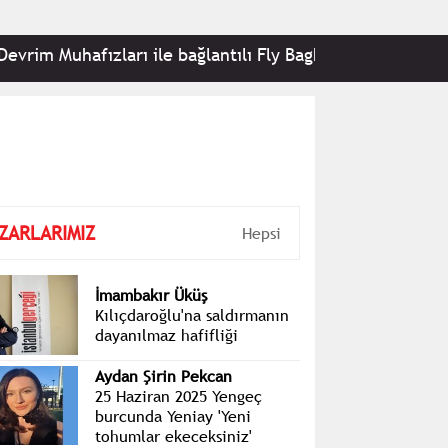
hafızları ile bağlantılı Fly Baghdad ve iki uçağa yönelik 
ZARLARIMIZ
Hepsi
İmambakır Üküş
Kılıçdaroğlu'na saldırmanın
dayanılmaz hafifliği
Aydan Şirin Pekcan
25 Haziran 2025 Yengeç
burcunda Yeniay 'Yeni
tohumlar ekeceksiniz'