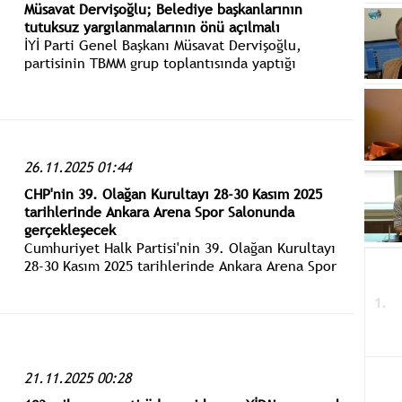
Müsavat Dervişoğlu; Belediye başkanlarının
tutuksuz yargılanmalarının önü açılmalı
İYİ Parti Genel Başkanı Müsavat Dervişoğlu,
partisinin TBMM grup toplantısında yaptığı
konuşmada, gündeme ilişkin değerlendirmelerde
bulundu.
26.11.2025 01:44
CHP'nin 39. Olağan Kurultayı 28-30 Kasım 2025
tarihlerinde Ankara Arena Spor Salonunda
gerçekleşecek
Cumhuriyet Halk Partisi'nin 39. Olağan Kurultayı
28-30 Kasım 2025 tarihlerinde Ankara Arena Spor
Salonunda gerçekleşecek. Yapılacak değişiklikle,
Cumhurbaşkanlığı Aday Ofisi geçici bir maddeyle
tüzüğe eklenecek
21.11.2025 00:28