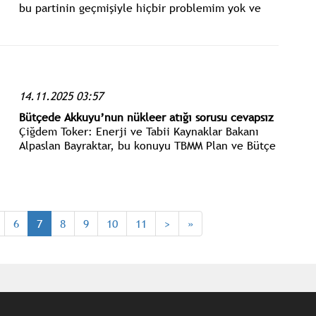
bu partinin geçmişiyle hiçbir problemim yok ve
olamaz. Bu partiyi kuran irade yok sayılamaz."
dedi. Kongrede mevcut il başkanı Yücel Coşkun
yeniden seçildi.
14.11.2025 03:57
Bütçede Akkuyu’nun nükleer atığı sorusu cevapsız
Çiğdem Toker: Enerji ve Tabii Kaynaklar Bakanı
Alpaslan Bayraktar, bu konuyu TBMM Plan ve Bütçe
Komisyonu’nda Akkuyu Nükleer Güç Santrali’nde
nükleer atıkların ne olacağı sorusuna yanıt
vermemeyi tercih etti.
6
7
8
9
10
11
>
»