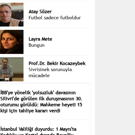
Atay Sözer
Futbol sadece futboldur
Layra Mete
Bungun
Prof.Dr. Bekir Kocazeybek
Sivrisinek sorunuyla
mücadele
İBB'ye yönelik 'yolsuzluk' davasının
Silivri'de görülen ilk duruşmasının 30.
oturumu görüldü: Mahkeme heyeti 15
kişi için tahliye kararı verdi
İstanbul Valiliği duyurdu: 1 Mayıs'ta
Kadıköy ve Kartal dışında Beyoğlu,