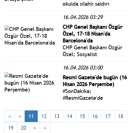
okulda silahlı saldırı
gerçekleştiren İsa Aras
16.04.2026 03:29
Mersinli'nin babası Uğur
Mersinli tutuklandı.
CHP Genel Başkanı Özgür
Tutuklanan babanın ifadesi
Özel, 17-18 Nisan'da
ortaya çıktı. Vatandaşların
Barcelona'da
tepkisi nedeniyle anne
CHP Genel Başkanı Özgür
zırhlı araç ile gözaltına
Özel; Sosyalist
alındı.
Enternasyonal ve Avrupa
16.04.2026 03:00
Sosyalist Partisi’nin
düzenleyeceği Küresel
Resmi Gazete'de bugün (16
İlerici Seferberlik
Nisan 2026 Perşembe)
toplantısının ilkine
#SonDakika;
katılmak üzere İspanya’nın
#ResmiGazete'de
Barselona kentine gidecek.
yayımlanan 16 Nisan 2026
Perşembe yönetmelik,
«
<
11
12
13
14
15
16
17
18
genelge ve tebliğler
www.istanbulgercegi.com'da
19
20
>
»
takip edebilirsiniz.