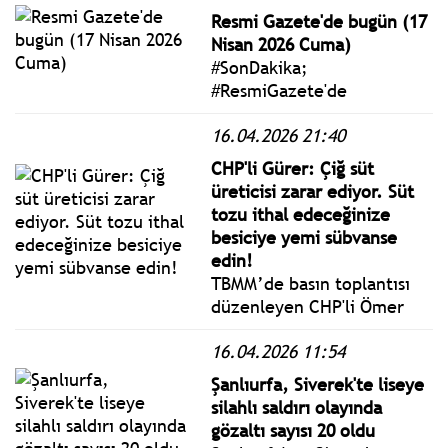
uzaklaştırıldığı ve
Resmi Gazete'de bugün (17
soruşturma başlatıldığını
Nisan 2026 Cuma)
bildirildi.
#SonDakika;
#ResmiGazete'de
yayımlanan 17 Nisan 2026
16.04.2026 21:40
Cuma yönetmelik, genelge
ve tebliğler
CHP'li Gürer: Çiğ süt
www.istanbulgercegi.com'da
üreticisi zarar ediyor. Süt
takip edebilirsiniz.
tozu ithal edeceğinize
besiciye yemi sübvanse
edin!
TBMM’de basın toplantısı
düzenleyen CHP'li Ömer
Fethi Gürer, çiğ süt
16.04.2026 11:54
sektöründe yaşanan fiyat
belirsizliği, artan
Şanlıurfa, Siverek'te liseye
maliyetler, üretim düşüşü
silahlı saldırı olayında
ve ithalat verilerini tüm
gözaltı sayısı 20 oldu
boyutlarıyla değerlendirdi.