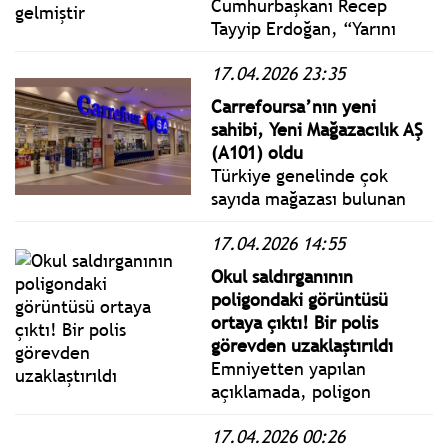
Cumhurbaşkanı Recep
Tayyip Erdoğan, “Yarını
Tasarlarken Belirsizliklerle
17.04.2026 23:35
Baş Etmek” ana temasıyla
NEST Kongre Merkezi’nde
Carrefoursa’nın yeni
düzenlenen 5. Antalya
sahibi, Yeni Mağazacılık AŞ
Diplomasi Forumu’nun
(A101) oldu
açılışında bir konuşma
Türkiye genelinde çok
yaptı.
sayıda mağazası bulunan
Carrefoursa’nın çoğunluk
17.04.2026 14:55
hisselerinin satışı için Yeni
Mağazacılık AŞ'yle
Okul saldırganının
anlaşmaya varıldı. Devir
poligondaki görüntüsü
işleminin, Rekabet Kurulu
ortaya çıktı! Bir polis
onayının ardından
görevden uzaklaştırıldı
tamamlanması bekleniyor.
Emniyetten yapılan
açıklamada, poligon
görevlisi polis memuru
17.04.2026 00:26
M.Y.’nin aynı gün görevden