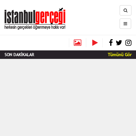
SON DAKİKALAR
Tümünü Gör