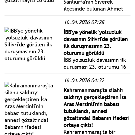
Şanlıurfa'nın Siverek
ilçesinde bulunan Ahmet
Koyuncu Mesleki ve Teknik
16.04.2026 07:28
Anadolu Lisesi'ndeki silahlı
saldırıya ilişkin 20 şüpheli
İBB'ye yönelik 'yolsuzluk'
gözaltına alındı.
davasının Silivri'de görülen
ilk duruşmasının 23.
oturumu görüldü
İBB yolsuzluk davasının ilk
duruşması 23. oturumu 16
Nisan 2026 Perşembe bugün
16.04.2026 04:32
Silivri'de görüldü. İBB
Başkan Ekrem İmamoğlu ile
Kahramanmaraş'ta silahlı
tutuklu sanıklar hakim
saldırıyı gerçekleştiren İsa
karşısında savunma
Aras Mersinli'nin babası
yapmaya devam ediyor.
tutuklandı, annesi
gözaltında! Babanın ifadesi
ortaya çıktı!
Kahramanmaraş'ta bir