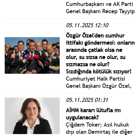
Cumhurbaşkanı ve AK Parti
Genel Başkanı Recep Tayyip
Erdoğan, Türkiye Büyük
05.11.2025 12:10
Millet Meclisi (TBMM) AK
Parti Grup Toplantısı’na
Özgür Özel'den cumhur
katılarak bir konuşma
ittifakı göndermesi: onların
yaptı.
arasında çatlak olsa ne
olur, su sızsa ne olur, su
sızmazsa ne olur?
Sızdığında kötülük sızıyor!
Cumhuriyet Halk Partisi
Genel Başkanı Özgür Özel,
eski Başbakan ve partisinin
05.11.2025 01:31
üçüncü Genel Başkanı
Bülent Ecevit’in Devlet
AİHM kararı lütufla mı
Mezarlığı’ndaki kabri
uygulanacak?
başında düzenlenen anma
Çiğdem Toker; Asıl hukuk
törenine katıldı.
dışı olan Demirtaş ile diğer
siyasi kişiliklerin zaten