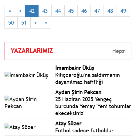
hemen tahliye edilmeleri
«
<
42
43
44
45
46
47
48
49
gerekirken, Cumhur İttifakı
bileşeninin icazetine
50
51
>
»
ihtiyaç olması değil midir?
YAZARLARIMIZ
Hepsi
İmambakır Üküş
Kılıçdaroğlu'na saldırmanın
dayanılmaz hafifliği
Aydan Şirin Pekcan
25 Haziran 2025 Yengeç
burcunda Yeniay 'Yeni tohumlar
ekeceksiniz'
Atay Sözer
Futbol sadece futboldur