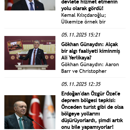
devlete hizmet etmenin
yapılmaz mı diyorsun?
yolu olarak gördü!
Kemal Kılıçdaroğlu;
Ülkemize örnek bir
siyasetçi ve dürüst bir
05.11.2025 15:21
devlet adamı olarak sayısız
hizmetleri olmuş, Kıbrıs
Gökhan Günaydın: Alçak
kahramanı, rahmetli Genel
bir algı faaliyeti kiminmiş
Başkanımız ve
Ali Yerlikaya?
Başbakanımız Sayın Bülent
Gökhan Günaydın: Aaron
Ecevit’i vefatının yıl
Barr ve Christopher
dönümünde saygı, rahmet
McGrath Hüseyin Gün ile
ve minnetle anıyorum."
05.11.2025 12:35
beraber çalışıyorlar.
Bunların PRODAFT denilen
Erdoğan'dan Özgür Özel'e
bir şirketleri var ve
deprem bölgesi tepkisi:
Christopher McGrath bu
Önceden turist gibi de olsa
PRODAFT firmasında
bölgeye yollarını
yönetim kurulu üyesi.
düşürüyorlardı, şimdi artık
onu bile yapamıyorlar!