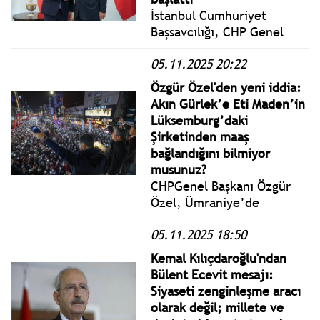
kabul etmeye başlamıştır.
İstanbul Cumhuriyet
Başsavcılığı, CHP Genel
Başkanı Özgür Özel
05.11.2025 20:22
hakkında miting sırasında
kullandığı ifadeler
Özgür Özel'den yeni iddia:
nedeniyle
Akın Gürlek’e Eti Maden’in
'Cumhurbaşkanına hakaret'
Lüksemburg’daki
ve 'kamu görevlisine
Şirketinden maaş
görevinden dolayı hakaret'
bağlandığını bilmiyor
suçlarından re’sen
musunuz?
soruşturma başlattı.
CHPGenel Başkanı Özgür
Özel, Ümraniye’de
düzenlenen Millet
05.11.2025 18:50
İradesine Sahip Çıkıyor
Mitingi’ne katıldı. Özel:
Kemal Kılıçdaroğlu'ndan
Buradan Akın Gürlek’e
Bülent Ecevit mesajı:
sesleniyorum, CHP’ye ve
Siyaseti zenginleşme aracı
belediye başkanlarına
olarak değil; millete ve
haysiyet suikastı bu maaşa