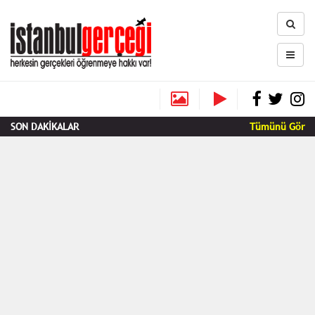
SON DAKİKALAR
Tümünü Gör