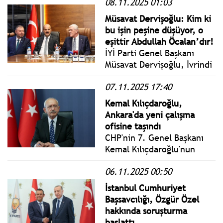
08.11.2025 01:03
Kemal Atatürk’ü, Milli
Mücadele kahramanlarıyla
Müsavat Dervişoğlu: Kim ki
birlikte aziz şehitlerimizi
bu işin peşine düşüyor, o
saygı ve şükran hislerimle
eşittir Abdullah Öcalan’dır!
anıyor, hepsine Cenab-ı
İYİ Parti Genel Başkanı
Allah’tan rahmetler niyaz
Müsavat Dervişoğlu, İvrindi
ediyorum.
Belediyesi’ni ziyaret
07.11.2025 17:40
ederek Belediye Başkanı
Önder Lapanta ile bir araya
Kemal Kılıçdaroğlu,
geldi.
Ankara'da yeni çalışma
ofisine taşındı
CHP'nin 7. Genel Başkanı
Kemal Kılıçdaroğlu'nun
avukatı Celal Çelik, yaptığı
06.11.2025 00:50
açıklamada: Yeni çalışma
ofisinde Sayın Genel
İstanbul Cumhuriyet
Başkanımız, memleket için
Başsavcılığı, Özgür Özel
siyaset üretmeye ve bu
hakkında soruşturma
bağlamda misafirlerini
başlattı