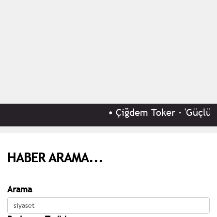
•
Çiğdem Toker - 'Güçlü e
HABER ARAMA...
Arama