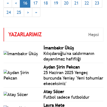
«
<
16
17
18
19
20
21
22
23
genelge ve tebliğler
www.istanbulgercegi.com'da
24
25
>
»
takip edebilirsiniz.
YAZARLARIMIZ
Hepsi
İmambakır Üküş
Kılıçdaroğlu'na saldırmanın
dayanılmaz hafifliği
Aydan Şirin Pekcan
25 Haziran 2025 Yengeç
burcunda Yeniay 'Yeni tohumlar
ekeceksiniz'
Atay Sözer
Futbol sadece futboldur
Layra Mete