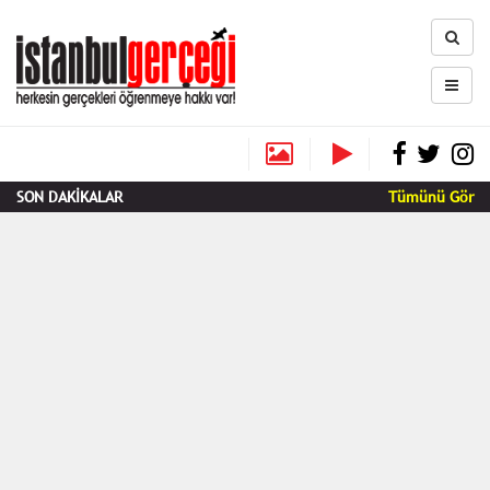
SON DAKİKALAR
Tümünü Gör