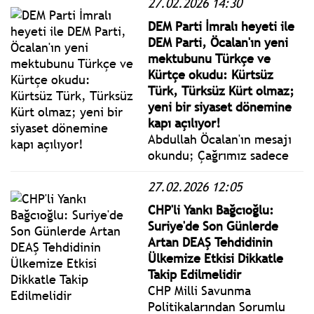
27.02.2026 14:30
Cumartesi yönetmelik,
genelge ve tebliğler
DEM Parti İmralı heyeti ile
www.istanbulgercegi.com'da
DEM Parti, Öcalan'ın yeni
takip edebilirsiniz.
mektubunu Türkçe ve
Kürtçe okudu: Kürtsüz
Türk, Türksüz Kürt olmaz;
yeni bir siyaset dönemine
kapı açılıyor!
Abdullah Öcalan'ın mesajı
okundu; Çağrımız sadece
Türkiye’de değil
27.02.2026 12:05
Ortadoğu’da bir arada
yaşama sorununa ve
CHP'li Yankı Bağcıoğlu:
ürettiği kriz haline çözüm
Suriye'de Son Günlerde
bulma amacını taşıyor.
Artan DEAŞ Tehdidinin
Bütün gadre uğramışların
Ülkemize Etkisi Dikkatle
var olma ve kendilerini
Takip Edilmelidir
özgürce ifade edebilme
CHP Milli Savunma
haklarını savunuyoruz.
Politikalarından Sorumlu