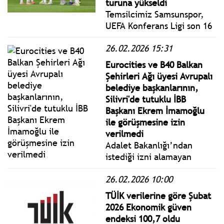
turuna yükseldi
Temsilcimiz Samsunspor,
UEFA Konferans Ligi son 16
play-off turunun rövanş
26.02.2026 15:31
maçında karşılaştığı Kuzey
Makedonya ekibi
Eurocities ve B40 Balkan
Shkëndija'yı sahasında 4-0
Şehirleri Ağı üyesi Avrupalı
mağlup ederek son 16
belediye başkanlarının,
turuna yükseldi.
Silivri'de tutuklu İBB
Başkanı Ekrem İmamoğlu
ile görüşmesine izin
verilmedi
Adalet Bakanlığı’ndan
istediği izni alamayan
Eurocities ve B40 Balkan
26.02.2026 10:00
Şehirleri Ağı üyesi Avrupalı
belediye başkanları, İBB
TÜİK verilerine göre Şubat
Başkanvekili Nuri Aslan
2026 Ekonomik güven
tarafından Saraçhane’de
endeksi 100,7 oldu