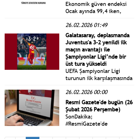
ağırlandı.
Ekonomik güven endeksi
Ocak ayında 99,4 iken,
Şubat ayında %1,4 oranında
26.02.2026 01:49
artarak 100,7 değerini aldı.
Galatasaray, deplasmanda
Juventus'a 3-2 yenildi ilk
maçın avantajı ile
Şampiyonlar Ligi’nde bir
üst tura yükseldi
UEFA Şampiyonlar Ligi
turunun ilk karşılaşmasında
Juventus’u 5-2 mağlup
26.02.2026 00:00
eden Galatasaray, rövanş
karşılaşmasında 3 gol yedi.
Resmi Gazete'de bugün (26
Sarı kırmızılı ekip 105. ve
Şubat 2026 Perşembe)
119. dakikalarda attığı
SonDakika;
gollerle farkı 1'e indirdi.
#ResmiGazete'de
yayımlanan 26 Şubat 2026
Perşembe yönetmelik,