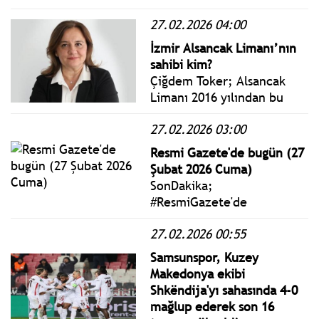
Genel Başkan Yardımcısı
27.02.2026 04:00
Yankı Bağcıoğlu, CHP İzmir
İl Başkanlığı’nda aylık
İzmir Alsancak Limanı’nın
bilgilendirme toplantısı
sahibi kim?
yaptı.
Çiğdem Toker; Alsancak
Limanı 2016 yılından bu
yana Türkiye Varlık Fonu
27.02.2026 03:00
bünyesinde. Ancak bu
ilişki, Liman üzerinde
Resmi Gazete'de bugün (27
sahiplik kurmaya yeter mi,
Şubat 2026 Cuma)
tartışmaya çok değer bir
SonDakika;
konu...
#ResmiGazete'de
yayımlanan 27 Şubat 2026
27.02.2026 00:55
Cuma yönetmelik, genelge
ve tebliğler
Samsunspor, Kuzey
www.istanbulgercegi.com'da
Makedonya ekibi
takip edebilirsiniz.
Shkëndija'yı sahasında 4-0
mağlup ederek son 16