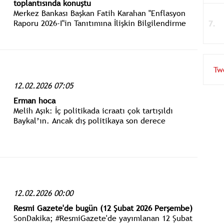
toplantısında konuştu
Merkez Bankası Başkan Fatih Karahan "Enflasyon
Raporu 2026-I"in Tanıtımına İlişkin Bilgilendirme
Toplantısında konuştu.
Tw
12.02.2026 07:05
Erman hoca
Melih Aşık: İç politikada icraatı çok tartışıldı
Baykal’ın. Ancak dış politikaya son derece
hâkimdi. Türkiye en başta onun çabaları sonucu 1
Mart Tezkeresi’ne olumsuz oy vererek Körfez
Savaşı’na sürüklenmekten kurtulmuştu.
12.02.2026 00:00
Resmi Gazete'de bugün (12 Şubat 2026 Perşembe)
SonDakika; #ResmiGazete'de yayımlanan 12 Şubat