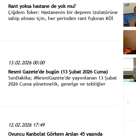
Rant yoksa hastane de yok mu?
Çiğdem Toker: Hastanenin bir deprem izolatörüne
sahip olması için, her yerinden rant fışkıran KÖİ
modelli bir hastane mi olması gerekiyordu?
13.02.2026 00:00
Resmi Gazete'de bugün (13 Şubat 2026 Cuma)
SonDakika; #ResmiGazete'de yayımlanan 13 Şubat
2026 Cuma yönetmelik, genelge ve tebliğler
www.istanbulgercegi.com'dan takip edebilirsiniz.
12.02.2026 17:49
Oyuncu Kanbolat Görkem Arslan 45 yaşında