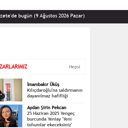
bugün (9 Ağustos 2026 Pazar)
•
Kemal Kılıçdaroğlu
ZARLARIMIZ
Hepsi
İmambakır Üküş
Kılıçdaroğlu'na saldırmanın
dayanılmaz hafifliği
Aydan Şirin Pekcan
25 Haziran 2025 Yengeç
burcunda Yeniay 'Yeni
tohumlar ekeceksiniz'