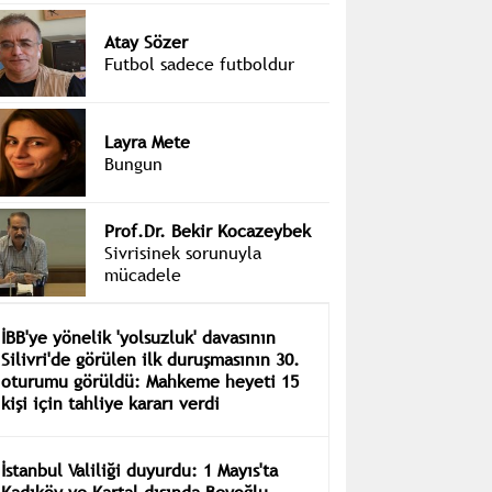
Atay Sözer
Futbol sadece futboldur
Layra Mete
Bungun
Prof.Dr. Bekir Kocazeybek
Sivrisinek sorunuyla
mücadele
İBB'ye yönelik 'yolsuzluk' davasının
Silivri'de görülen ilk duruşmasının 30.
oturumu görüldü: Mahkeme heyeti 15
kişi için tahliye kararı verdi
İstanbul Valiliği duyurdu: 1 Mayıs'ta
Kadıköy ve Kartal dışında Beyoğlu,