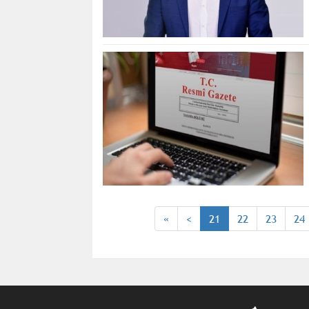
«
<
21
22
23
24