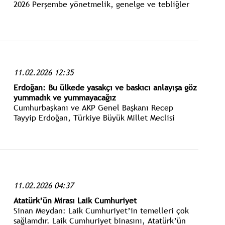
2026 Perşembe yönetmelik, genelge ve tebliğler
www.istanbulgercegi.com'dan takip edebilirsiniz.
11.02.2026 12:35
Erdoğan: Bu ülkede yasakçı ve baskıcı anlayışa göz
yummadık ve yummayacağız
Cumhurbaşkanı ve AKP Genel Başkanı Recep
Tayyip Erdoğan, Türkiye Büyük Millet Meclisi
(TBMM) AK Parti Grup Toplantısı’na katılarak bir
konuşma yaptı.
11.02.2026 04:37
Atatürk’ün Mirası Laik Cumhuriyet
Sinan Meydan: Laik Cumhuriyet’in temelleri çok
sağlamdır. Laik Cumhuriyet binasını, Atatürk’ün