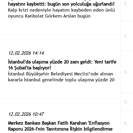
hayatını kaybetti: bugün son yolculuğa uğurlandı!
Kalp krizi nedeniyle hayatını kaybeden eden ünlü
oyuncu Kanbolat Görkem Arslan bugün
Zincirlikuyu mezarlığında son yolculuğuna
uğurlandı.
12.02.2026 14:14
İstanbul'da ulaşıma yüzde 20 zam geldi: Yeni tarife
16 Şubat'ta başlıyor!
İstanbul Büyükşehir Belediyesi Meclisi’nde alınan
kararla İstanbul genelinde toplu ulaşıma yüzde 20
zam yapıldı.
12.02.2026 10:47
Merkez Bankası Başkan Fatih Karahan 'Enflasyon
Raporu 2026-I'nin Tanıtımına İlişkin bilgilendirme