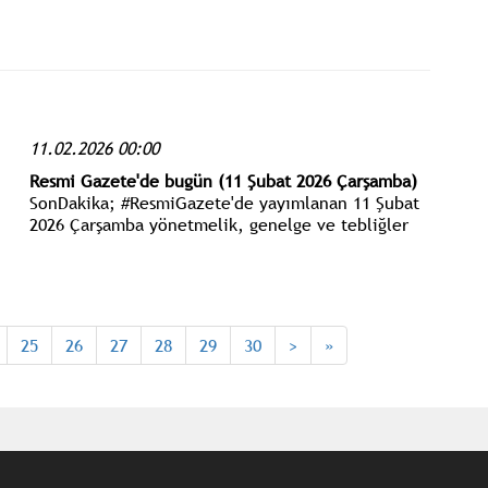
attığı o sağlam temeller üstünde çağın
gerçeklerine ve gereklerine göre yeniden
yükseltmek Türk ulusunun elindedir.
11.02.2026 00:00
Resmi Gazete'de bugün (11 Şubat 2026 Çarşamba)
SonDakika; #ResmiGazete'de yayımlanan 11 Şubat
2026 Çarşamba yönetmelik, genelge ve tebliğler
www.istanbulgercegi.com'dan takip edebilirsiniz.
25
26
27
28
29
30
>
»