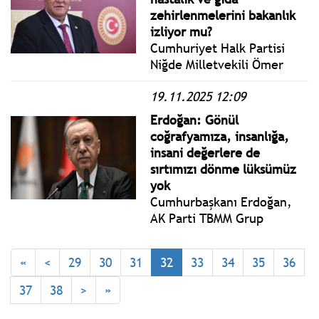
yılından itibaren ilan edilen
zehirlenmelerini bakanlık
Öğretmenler Günü.
izliyor mu?
Cumhuriyet Halk Partisi
Niğde Milletvekili Ömer
Fethi Gürer Sağlık Bakanı
19.11.2025 12:09
Prof. Dr. Kemal
Memişoğlu’na gıda
Erdoğan: Gönül
zehirlenmeleri ve Zoonotik
coğrafyamıza, insanlığa,
hastalıklara yönelik bir dizi
insani değerlere de
sorular yöneltti.
sırtımızı dönme lüksümüz
yok
Cumhurbaşkanı Erdoğan,
AK Parti TBMM Grup
Toplantısı'nda yaptığı
konuşmada, grup
«
<
29
30
31
32
33
34
35
36
toplantısının ülke, millet
ve demokrasi için hayırlara
37
38
>
»
vesile olmasını diledi.