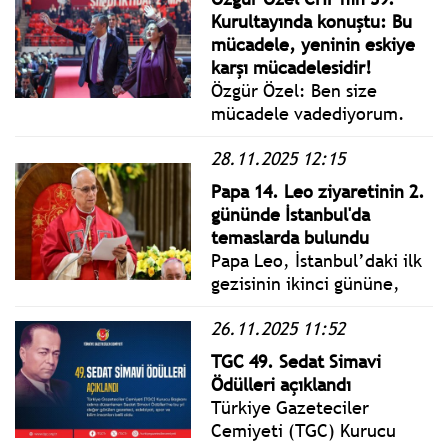
güvenlik politikaları,
Kurultayında konuştu: Bu
terörle mücadele ve
mücadele, yeninin eskiye
bölgesel gelişmelere ilişkin
karşı mücadelesidir!
kritik mesajlar verdi.
Özgür Özel: Ben size
mücadele vadediyorum.
Ben size 100 yıl önce
28.11.2025 12:15
olduğu gibi gerekirse
ölümü göze almayı, ama
Papa 14. Leo ziyaretinin 2.
işgale teslim olmamayı
gününde İstanbul'da
vadediyorum. Ve tüm
temaslarda bulundu
mücadelenin sonunda size
Papa Leo, İstanbul’daki ilk
iktidar vadediyorum,
gezisinin ikinci gününe,
iktidar vadediyorum.
Kutsal Ruh Katedrali’nde
26.11.2025 11:52
piskoposlar, rahipler,
diyakozlarla dua ederek
TGC 49. Sedat Simavi
başladı.
Ödülleri açıklandı
Türkiye Gazeteciler
Cemiyeti (TGC) Kurucu