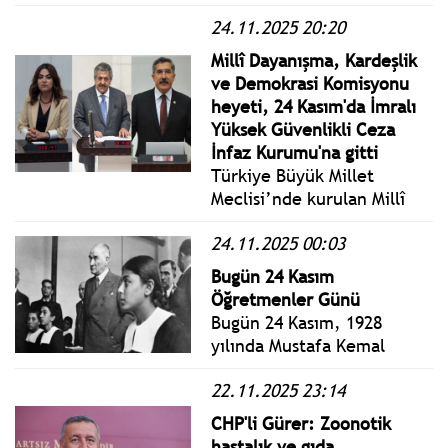
Başkanı adına düzenlenen
24.11.2025 20:20
Sedat Simavi Ödülleri’ne
bu yıl değer görülen
Millî Dayanışma, Kardeşlik
gazeteci, edebiyat, spor ve
ve Demokrasi Komisyonu
bilim insanları belli oldu.
heyeti, 24 Kasım'da İmralı
Yüksek Güvenlikli Ceza
İnfaz Kurumu'na gitti
Türkiye Büyük Millet
Meclisi’nde kurulan Millî
Dayanışma, Kardeşlik ve
24.11.2025 00:03
Demokrasi Komisyonu
heyeti, alınan karar
Bugün 24 Kasım
doğrultusunda, 24 Kasım
Öğretmenler Günü
2025 tarihinde, İmralı
Bugün 24 Kasım, 1928
Yüksek Güvenlikli Ceza
yılında Mustafa Kemal
İnfaz Kurumu'na gitti.
Atatürk’ün "Millet
22.11.2025 23:14
Mektepleri’nin
Başöğretmenliği"ni kabul
CHP'li Gürer: Zoonotik
etmesi nedeniyle 1981
hastalık ve gıda