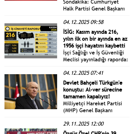
Sondakika: Cumhuriyet
Halk Partisi Genel Başkanı
Özgür Özel, Halk TV’de
04.12.2025 09:58
yayınlanan Özel Röportaj
programına katıldı.
İSİG: Kasım ayında 216,
yılın ilk on bir ayında en az
1956 işçi hayatını kaybetti
İşçi Sağlığı ve İş Güvenliği
Meclisi yayınladığı raporda:
"İş Cinayetlerine ve Çocuk
04.12.2025 07:41
İşçiliğine Karşı Mücadeleye,
Kasım ayında 216, yılın ilk
Devlet Bahçeli Türkgün'e
on bir ayında en az 1956
konuştu: Al-ver sürecine
işçi hayatını kaybetti."
tamamen kapalıyız!
denildi.
Milliyetçi Hareket Partisi
(MHP) Genel Başkanı
Devlet Bahçeli, Türkgün
29.11.2025 12:00
gazetesine verdiği özel
röportajda: Türkiye’nin
Özgür Özel CHP'nin 39.